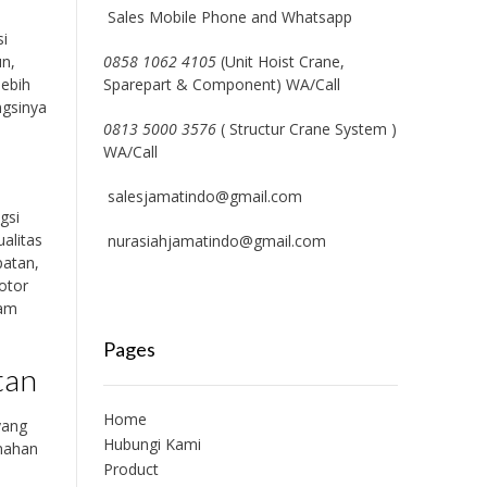
Sales Mobile Phone and Whatsapp
si
un,
0858 1062 4105
(Unit Hoist Crane,
lebih
Sparepart & Component) WA/Call
ngsinya
0813 5000 3576
( Structur Crane System )
WA/Call
salesjamatindo@gmail.com
gsi
alitas
nurasiahjamatindo@gmail.com
patan,
otor
lam
Pages
tan
Home
yang
Hubungi Kami
enahan
Product