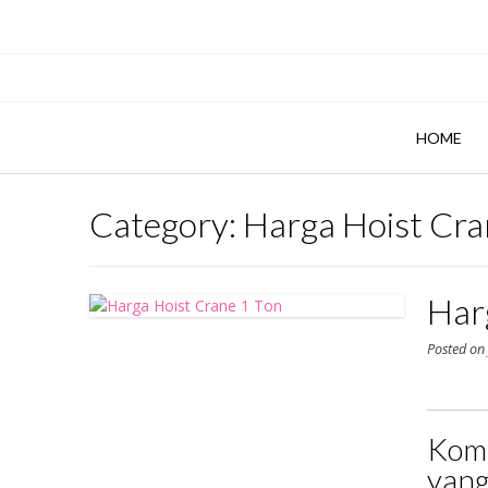
Skip
to
content
HOME
Category:
Harga Hoist Cra
Har
Posted o
Komp
yang