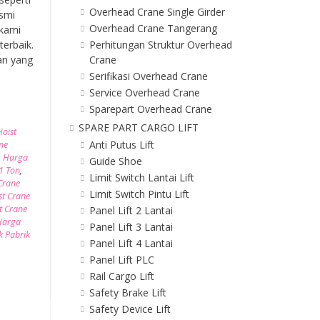
Overhead Crane Single Girder
esmi
Overhead Crane Tangerang
 kami
Perhitungan Struktur Overhead
erbaik.
Crane
an yang
Serifikasi Overhead Crane
Service Overhead Crane
Sparepart Overhead Crane
SPARE PART CARGO LIFT
Hoist
Anti Putus Lift
ne
,
Harga
Guide Shoe
 1 Ton
,
Limit Switch Lantai Lift
Crane
Limit Switch Pintu Lift
st Crane
t Crane
Panel Lift 2 Lantai
Harga
Panel Lift 3 Lantai
k Pabrik
Panel Lift 4 Lantai
Panel Lift PLC
Rail Cargo Lift
Safety Brake Lift
Safety Device Lift