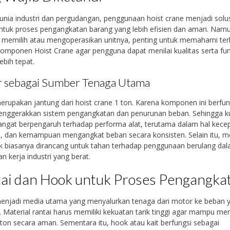
nia industri dan pergudangan, penggunaan hoist crane menjadi solu
ntuk proses pengangkatan barang yang lebih efisien dan aman. Nam
 memilih atau mengoperasikan unitnya, penting untuk memahami ter
omponen Hoist Crane agar pengguna dapat menilai kualitas serta fu
ebih tepat.
 sebagai Sumber Tenaga Utama
rupakan jantung dari hoist crane 1 ton. Karena komponen ini berfun
enggerakkan sistem pengangkatan dan penurunan beban. Sehingga ku
ngat berpengaruh terhadap performa alat, terutama dalam hal kece
as, dan kemampuan mengangkat beban secara konsisten. Selain itu, m
k biasanya dirancang untuk tahan terhadap penggunaan berulang da
an kerja industri yang berat.
ai dan Hook untuk Proses Pengangka
menjadi media utama yang menyalurkan tenaga dari motor ke beban 
. Material rantai harus memiliki kekuatan tarik tinggi agar mampu m
ton secara aman. Sementara itu, hook atau kait berfungsi sebagai