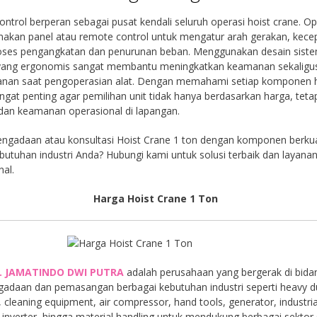
ontrol berperan sebagai pusat kendali seluruh operasi hoist crane. O
akan panel atau remote control untuk mengatur arah gerakan, kece
roses pengangkatan dan penurunan beban. Menggunakan desain sist
 yang ergonomis sangat membantu meningkatkan keamanan sekaligu
nan saat pengoperasian alat. Dengan memahami setiap komponen h
ngat penting agar pemilihan unit tidak hanya berdasarkan harga, tetap
 dan keamanan operasional di lapangan.
ngadaan atau konsultasi Hoist Crane 1 ton dengan komponen berkua
butuhan industri Anda? Hubungi kami untuk solusi terbaik dan layana
nal.
Harga Hoist Crane 1 Ton
. JAMATINDO DWI PUTRA
adalah perusahaan yang bergerak di bida
gadaan dan pemasangan berbagai kebutuhan industri seperti heavy d
, cleaning equipment, air compressor, hand tools, generator, industria
inverter, hingga material handling untuk mendukung berbagai sektor 