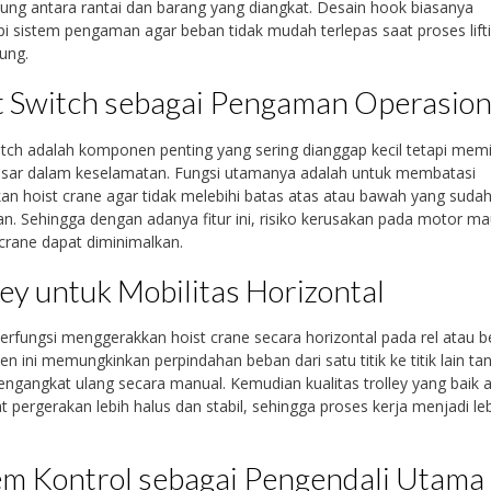
ng antara rantai dan barang yang diangkat. Desain hook biasanya
pi sistem pengaman agar beban tidak mudah terlepas saat proses lift
ung.
t Switch sebagai Pengaman Operasion
itch adalah komponen penting yang sering dianggap kecil tetapi memil
esar dalam keselamatan. Fungsi utamanya adalah untuk membatasi
an hoist crane agar tidak melebihi batas atas atau bawah yang suda
an. Sehingga dengan adanya fitur ini, risiko kerusakan pada motor m
 crane dapat diminimalkan.
ley untuk Mobilitas Horizontal
berfungsi menggerakkan hoist crane secara horizontal pada rel atau 
 ini memungkinkan perpindahan beban dari satu titik ke titik lain ta
ngangkat ulang secara manual. Kemudian kualitas trolley yang baik 
pergerakan lebih halus dan stabil, sehingga proses kerja menjadi le
em Kontrol sebagai Pengendali Utama