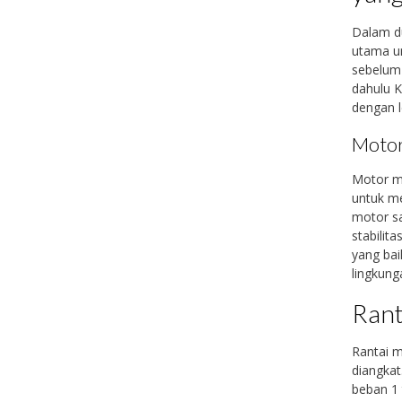
Dalam du
utama u
sebelum
dahulu K
dengan l
Motor
Motor me
untuk m
motor sa
stabilit
yang bai
lingkung
Rant
Rantai 
diangkat
beban 1 