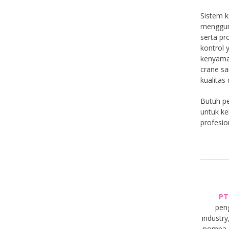
Sistem k
menggun
serta p
kontrol
kenyama
crane sa
kualitas
Butuh pe
untuk ke
profesio
PT
pen
industry
pompa, 