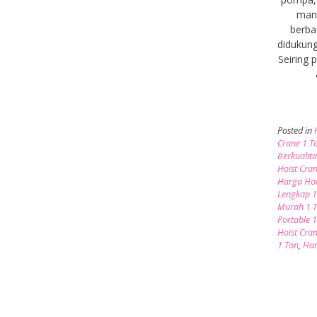
manu
berba
didukung
Seiring
Posted in
Crane 1 T
Berkualita
Hoist Cra
Harga Hoi
Lengkap 1
Murah 1 
Portable 
Hoist Cra
1 Ton
,
Har