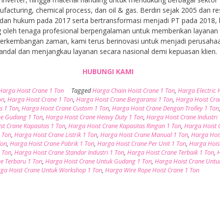
facturing, chemical process, dan oil & gas. Berdiri sejak 2005 dan r
dan hukum pada 2017 serta bertransformasi menjadi PT pada 2018,
 oleh tenaga profesional berpengalaman untuk memberikan layanan t
 perkembangan zaman, kami terus berinovasi untuk menjadi perusaha
andal dan menjangkau layanan secara nasional demi kepuasan klien.
HUBUNGI KAMI
Harga Hoist Crane 1 Ton
Tagged
Harga Chain Hoist Crane 1 Ton
,
Harga Electric 
on
,
Harga Hoist Crane 1 Ton
,
Harga Hoist Crane Bergaransi 1 Ton
,
Harga Hoist Cra
s 1 Ton
,
Harga Hoist Crane Custom 1 Ton
,
Harga Hoist Crane Dengan Trolley 1 Ton
ne Gudang 1 Ton
,
Harga Hoist Crane Heavy Duty 1 Ton
,
Harga Hoist Crane Industri
st Crane Kapasitas 1 Ton
,
Harga Hoist Crane Kapasitas Ringan 1 Ton
,
Harga Hoist 
 Ton
,
Harga Hoist Crane Listrik 1 Ton
,
Harga Hoist Crane Manual 1 Ton
,
Harga Hoi
Ton
,
Harga Hoist Crane Pabrik 1 Ton
,
Harga Hoist Crane Per Unit 1 Ton
,
Harga Hois
1 Ton
,
Harga Hoist Crane Standar Industri 1 Ton
,
Harga Hoist Crane Terbaik 1 Ton
,
ne Terbaru 1 Ton
,
Harga Hoist Crane Untuk Gudang 1 Ton
,
Harga Hoist Crane Untu
ga Hoist Crane Untuk Workshop 1 Ton
,
Harga Wire Rope Hoist Crane 1 Ton