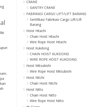
CRANE
ing
GANTRY CRANE
FABRIKASI CARGO LIFT/LIFT BARANG
Sertifikasi Fabrikasi Cargo Lift/Lift
al
Barang
Hoist Hitachi
iki
Chain Hoist Hitachi
Wire Rope Hoist Hitachi
h
aupun
Hoist Kukdong
CHAIN HOIST KUKDONG
WIRE ROPE HOIST KUKDONG
Hoist Mitsubishi
Wire Rope Hoist Mitsubishi
beam.
Hoist Nitchi
npa
Chain Hoist Nitchi
akan
bih
Hoist Nitto
Chain Hoist Nitto
Wire Rope Hoist Nitto
Jib Crane