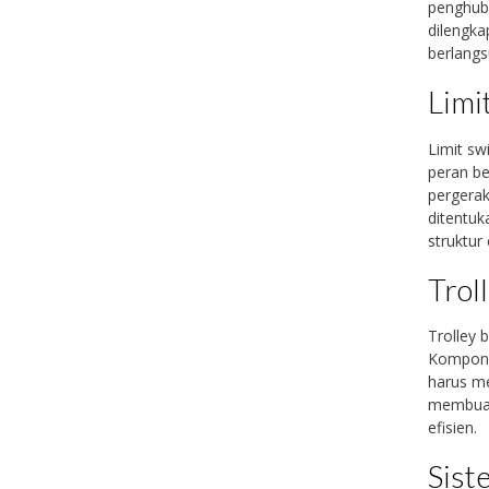
penghubu
dilengka
berlangs
Limi
Limit sw
peran b
pergerak
ditentuk
struktur
Trol
Trolley 
Komponen
harus me
membuat 
efisien.
Sist