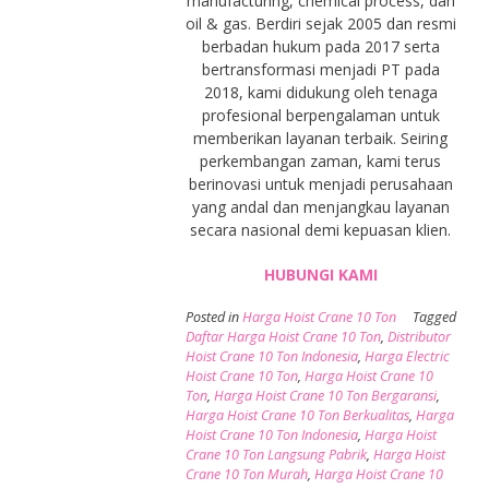
manufacturing, chemical process, dan
oil & gas. Berdiri sejak 2005 dan resmi
berbadan hukum pada 2017 serta
bertransformasi menjadi PT pada
2018, kami didukung oleh tenaga
profesional berpengalaman untuk
memberikan layanan terbaik. Seiring
perkembangan zaman, kami terus
berinovasi untuk menjadi perusahaan
yang andal dan menjangkau layanan
secara nasional demi kepuasan klien.
HUBUNGI KAMI
Posted in
Harga Hoist Crane 10 Ton
Tagged
Daftar Harga Hoist Crane 10 Ton
,
Distributor
Hoist Crane 10 Ton Indonesia
,
Harga Electric
Hoist Crane 10 Ton
,
Harga Hoist Crane 10
Ton
,
Harga Hoist Crane 10 Ton Bergaransi
,
Harga Hoist Crane 10 Ton Berkualitas
,
Harga
Hoist Crane 10 Ton Indonesia
,
Harga Hoist
Crane 10 Ton Langsung Pabrik
,
Harga Hoist
Crane 10 Ton Murah
,
Harga Hoist Crane 10