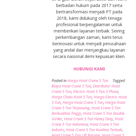
berbadan hukum pada 2017 serta
bertransformasi menjadi PT pada
2018, kami didukung oleh tenaga
profesional berpengalaman untuk
memberikan layanan terbaik. Seiring
perkembangan zaman, kami terus
berinovasi untuk menjadi perusahaan
yang andal dan menjangkau layanan
secara nasional demi kepuasan klien.
HUBUNGI KAMI
Posted in
Harga Hoist Crane 5 Ton
Tagged
Biaya Hoist Crane 5 Ton
,
Distributor Hoist
Crane 5 Ton
,
Electric Hoist 5 Ton 3 Phase
,
Harga Chain Hoist 5 Ton
,
Harga Electric Hoist
5 Ton
,
Harga Hoist Crane 5 Ton
,
Harga Hoist
Crane 5 Ton Terpasang
,
Hoist Crane 5 Ton
Berkualitas Tinggi
,
Hoist Crane 5 Ton Double
Girder
,
Hoist Crane 5 Ton Heavy Duty
,
Hoist
Crane 5 Ton Indonesia
,
Hoist Crane 5 Ton
Industri
,
Hoist Crane 5 Ton Kualitas Terbaik
,
Hoist Crane 5 Ton Lift Barang
,
Hoist Crane 5