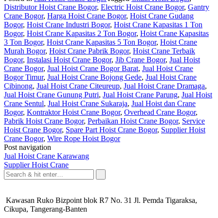
Distributor Hoist Crane Bogor
,
Electric Hoist Crane Bogor
,
Gantry
Crane Bogor
,
Harga Hoist Crane Bogor
,
Hoist Crane Gudang
Bogor
,
Hoist Crane Industri Bogor
,
Hoist Crane Kapasitas 1 Ton
Bogor
,
Hoist Crane Kapasitas 2 Ton Bogor
,
Hoist Crane Kapasitas
3 Ton Bogor
,
Hoist Crane Kapasitas 5 Ton Bogor
,
Hoist Crane
Murah Bogor
,
Hoist Crane Pabrik Bogor
,
Hoist Crane Terbaik
Bogor
,
Instalasi Hoist Crane Bogor
,
Jib Crane Bogor
,
Jual Hoist
Crane Bogor
,
Jual Hoist Crane Bogor Barat
,
Jual Hoist Crane
Bogor Timur
,
Jual Hoist Crane Bojong Gede
,
Jual Hoist Crane
Cibinong
,
Jual Hoist Crane Citeureup
,
Jual Hoist Crane Dramaga
,
Jual Hoist Crane Gunung Putri
,
Jual Hoist Crane Parung
,
Jual Hoist
Crane Sentul
,
Jual Hoist Crane Sukaraja
,
Jual Hoist dan Crane
Bogor
,
Kontraktor Hoist Crane Bogor
,
Overhead Crane Bogor
,
Pabrik Hoist Crane Bogor
,
Perbaikan Hoist Crane Bogor
,
Service
Hoist Crane Bogor
,
Spare Part Hoist Crane Bogor
,
Supplier Hoist
Crane Bogor
,
Wire Rope Hoist Bogor
Post navigation
Jual Hoist Crane Karawang
Supplier Hoist Crane
Kawasan Ruko Bizpoint blok R7 No. 31 Jl. Pemda Tigaraksa,
Cikupa, Tangerang-Banten