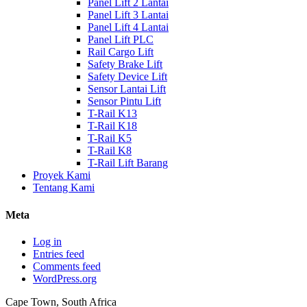
Panel Lift 2 Lantai
Panel Lift 3 Lantai
Panel Lift 4 Lantai
Panel Lift PLC
Rail Cargo Lift
Safety Brake Lift
Safety Device Lift
Sensor Lantai Lift
Sensor Pintu Lift
T-Rail K13
T-Rail K18
T-Rail K5
T-Rail K8
T-Rail Lift Barang
Proyek Kami
Tentang Kami
Meta
Log in
Entries feed
Comments feed
WordPress.org
Cape Town, South Africa