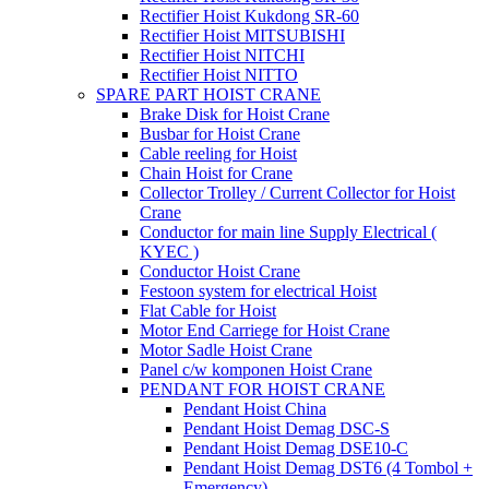
Rectifier Hoist Kukdong SR-60
Rectifier Hoist MITSUBISHI
Rectifier Hoist NITCHI
Rectifier Hoist NITTO
SPARE PART HOIST CRANE
Brake Disk for Hoist Crane
Busbar for Hoist Crane
Cable reeling for Hoist
Chain Hoist for Crane
Collector Trolley / Current Collector for Hoist
Crane
Conductor for main line Supply Electrical (
KYEC )
Conductor Hoist Crane
Festoon system for electrical Hoist
Flat Cable for Hoist
Motor End Carriege for Hoist Crane
Motor Sadle Hoist Crane
Panel c/w komponen Hoist Crane
PENDANT FOR HOIST CRANE
Pendant Hoist China
Pendant Hoist Demag DSC-S
Pendant Hoist Demag DSE10-C
Pendant Hoist Demag DST6 (4 Tombol +
Emergency)