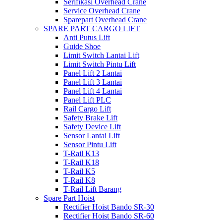
Serifikasi Overhead Crane
Service Overhead Crane
Sparepart Overhead Crane
SPARE PART CARGO LIFT
Anti Putus Lift
Guide Shoe
Limit Switch Lantai Lift
Limit Switch Pintu Lift
Panel Lift 2 Lantai
Panel Lift 3 Lantai
Panel Lift 4 Lantai
Panel Lift PLC
Rail Cargo Lift
Safety Brake Lift
Safety Device Lift
Sensor Lantai Lift
Sensor Pintu Lift
T-Rail K13
T-Rail K18
T-Rail K5
T-Rail K8
T-Rail Lift Barang
Spare Part Hoist
Rectifier Hoist Bando SR-30
Rectifier Hoist Bando SR-60