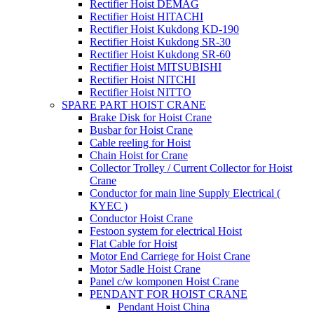
Rectifier Hoist DEMAG
Rectifier Hoist HITACHI
Rectifier Hoist Kukdong KD-190
Rectifier Hoist Kukdong SR-30
Rectifier Hoist Kukdong SR-60
Rectifier Hoist MITSUBISHI
Rectifier Hoist NITCHI
Rectifier Hoist NITTO
SPARE PART HOIST CRANE
Brake Disk for Hoist Crane
Busbar for Hoist Crane
Cable reeling for Hoist
Chain Hoist for Crane
Collector Trolley / Current Collector for Hoist
Crane
Conductor for main line Supply Electrical (
KYEC )
Conductor Hoist Crane
Festoon system for electrical Hoist
Flat Cable for Hoist
Motor End Carriege for Hoist Crane
Motor Sadle Hoist Crane
Panel c/w komponen Hoist Crane
PENDANT FOR HOIST CRANE
Pendant Hoist China