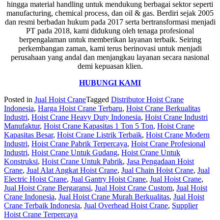
hingga material handling untuk mendukung berbagai sektor seperti
manufacturing, chemical process, dan oil & gas. Berdiri sejak 2005
dan resmi berbadan hukum pada 2017 serta bertransformasi menjadi
PT pada 2018, kami didukung oleh tenaga profesional
berpengalaman untuk memberikan layanan terbaik. Seiring
perkembangan zaman, kami terus berinovasi untuk menjadi
perusahaan yang andal dan menjangkau layanan secara nasional
demi kepuasan klien.
HUBUNGI KAMI
Posted in
Jual Hoist Crane
Tagged
Distributor Hoist Crane
Indonesia
,
Harga Hoist Crane Terbaru
,
Hoist Crane Berkualitas
Industri
,
Hoist Crane Heavy Duty Indonesia
,
Hoist Crane Industri
Manufaktur
,
Hoist Crane Kapasitas 1 Ton 5 Ton
,
Hoist Crane
Kapasitas Besar
,
Hoist Crane Listrik Terbaik
,
Hoist Crane Modern
Industri
,
Hoist Crane Pabrik Terpercaya
,
Hoist Crane Profesional
Industri
,
Hoist Crane Untuk Gudang
,
Hoist Crane Untuk
Konstruksi
,
Hoist Crane Untuk Pabrik
,
Jasa Pengadaan Hoist
Crane
,
Jual Alat Angkat Hoist Crane
,
Jual Chain Hoist Crane
,
Jual
Electric Hoist Crane
,
Jual Gantry Hoist Crane
,
Jual Hoist Crane
,
Jual Hoist Crane Bergaransi
,
Jual Hoist Crane Custom
,
Jual Hoist
Crane Indonesia
,
Jual Hoist Crane Murah Berkualitas
,
Jual Hoist
Crane Terbaik Indonesia
,
Jual Overhead Hoist Crane
,
Supplier
Hoist Crane Terpercaya