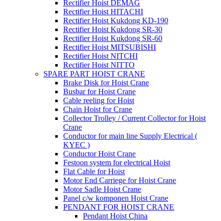
Rectifier Hoist DEMAG
Rectifier Hoist HITACHI
Rectifier Hoist Kukdong KD-190
Rectifier Hoist Kukdong SR-30
Rectifier Hoist Kukdong SR-60
Rectifier Hoist MITSUBISHI
Rectifier Hoist NITCHI
Rectifier Hoist NITTO
SPARE PART HOIST CRANE
Brake Disk for Hoist Crane
Busbar for Hoist Crane
Cable reeling for Hoist
Chain Hoist for Crane
Collector Trolley / Current Collector for Hoist
Crane
Conductor for main line Supply Electrical (
KYEC )
Conductor Hoist Crane
Festoon system for electrical Hoist
Flat Cable for Hoist
Motor End Carriege for Hoist Crane
Motor Sadle Hoist Crane
Panel c/w komponen Hoist Crane
PENDANT FOR HOIST CRANE
Pendant Hoist China