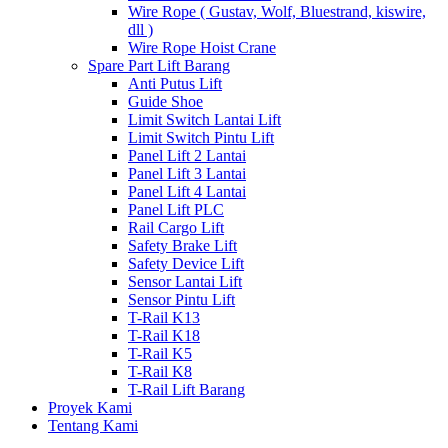
Wire Rope ( Gustav, Wolf, Bluestrand, kiswire,
dll )
Wire Rope Hoist Crane
Spare Part Lift Barang
Anti Putus Lift
Guide Shoe
Limit Switch Lantai Lift
Limit Switch Pintu Lift
Panel Lift 2 Lantai
Panel Lift 3 Lantai
Panel Lift 4 Lantai
Panel Lift PLC
Rail Cargo Lift
Safety Brake Lift
Safety Device Lift
Sensor Lantai Lift
Sensor Pintu Lift
T-Rail K13
T-Rail K18
T-Rail K5
T-Rail K8
T-Rail Lift Barang
Proyek Kami
Tentang Kami