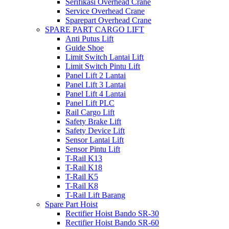
Serifikasi Overhead Crane
Service Overhead Crane
Sparepart Overhead Crane
SPARE PART CARGO LIFT
Anti Putus Lift
Guide Shoe
Limit Switch Lantai Lift
Limit Switch Pintu Lift
Panel Lift 2 Lantai
Panel Lift 3 Lantai
Panel Lift 4 Lantai
Panel Lift PLC
Rail Cargo Lift
Safety Brake Lift
Safety Device Lift
Sensor Lantai Lift
Sensor Pintu Lift
T-Rail K13
T-Rail K18
T-Rail K5
T-Rail K8
T-Rail Lift Barang
Spare Part Hoist
Rectifier Hoist Bando SR-30
Rectifier Hoist Bando SR-60