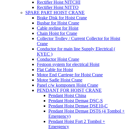
Rectifier Hoist NITCHI
Rectifier Hoist NITTO
SPARE PART HOIST CRANE
Brake Disk for Hoist Crane
Busbar for Hoist Crane
Cable reeling for Hoist
Chain Hoist for Crane
Collector Trolley / Current Collector for Hoist
Crane
Conductor for main line Supply Electrical (
KYEC )
Conductor Hoist Crane
Festoon system for electrical Hoist
Flat Cable for Hoist
Motor End Carriege for Hoist Crane
Motor Sadle Hoist Crane
Panel c/w komponen Hoist Crane
PENDANT FOR HOIST CRANE
Pendant Hoist China
Pendant Hoist Demag DSC-S
Pendant Hoist Demag DSE10-C
Pendant Hoist Demag DST6 (4 Tombol +
Emergency)
Pendant Hoist Fort 2 Tombol +
Emergency