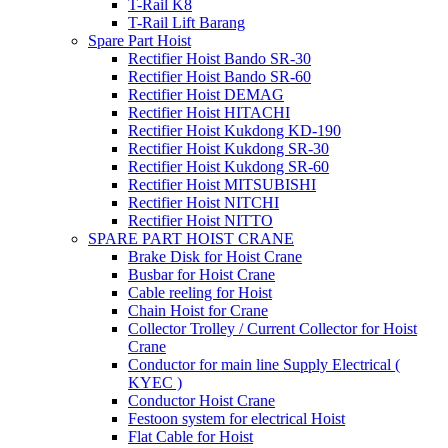
T-Rail K8
T-Rail Lift Barang
Spare Part Hoist
Rectifier Hoist Bando SR-30
Rectifier Hoist Bando SR-60
Rectifier Hoist DEMAG
Rectifier Hoist HITACHI
Rectifier Hoist Kukdong KD-190
Rectifier Hoist Kukdong SR-30
Rectifier Hoist Kukdong SR-60
Rectifier Hoist MITSUBISHI
Rectifier Hoist NITCHI
Rectifier Hoist NITTO
SPARE PART HOIST CRANE
Brake Disk for Hoist Crane
Busbar for Hoist Crane
Cable reeling for Hoist
Chain Hoist for Crane
Collector Trolley / Current Collector for Hoist
Crane
Conductor for main line Supply Electrical (
KYEC )
Conductor Hoist Crane
Festoon system for electrical Hoist
Flat Cable for Hoist