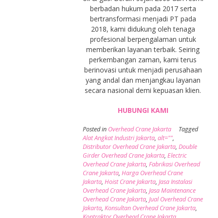
berbadan hukum pada 2017 serta
bertransformasi menjadi PT pada
2018, kami didukung oleh tenaga
profesional berpengalaman untuk
memberikan layanan terbaik. Seiring
perkembangan zaman, kami terus
berinovasi untuk menjadi perusahaan
yang andal dan menjangkau layanan
secara nasional demi kepuasan klien.
HUBUNGI KAMI
Posted in
Overhead Crane Jakarta
Tagged
Alat Angkat Industri Jakarta
,
alt=""
,
Distributor Overhead Crane Jakarta
,
Double
Girder Overhead Crane Jakarta
,
Electric
Overhead Crane Jakarta
,
Fabrikasi Overhead
Crane Jakarta
,
Harga Overhead Crane
Jakarta
,
Hoist Crane Jakarta
,
Jasa Instalasi
Overhead Crane Jakarta
,
Jasa Maintenance
Overhead Crane Jakarta
,
Jual Overhead Crane
Jakarta
,
Konsultan Overhead Crane Jakarta
,
Kontraktor Overhead Crane Jakarta
,