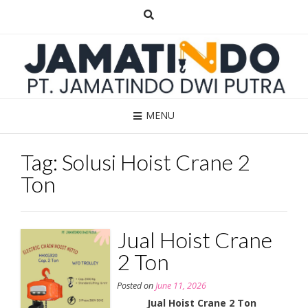
Skip
to
content
MENU
Tag:
Solusi Hoist Crane 2
Ton
Jual Hoist Crane
2 Ton
Posted on
June 11, 2026
Jual Hoist Crane 2 Ton