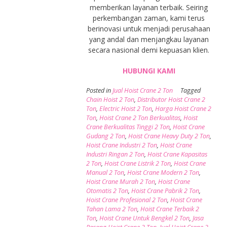
memberikan layanan terbaik. Seiring
perkembangan zaman, kami terus
berinovasi untuk menjadi perusahaan
yang andal dan menjangkau layanan
secara nasional demi kepuasan klien.
HUBUNGI KAMI
Posted in
Jual Hoist Crane 2 Ton
Tagged
Chain Hoist 2 Ton
,
Distributor Hoist Crane 2
Ton
,
Electric Hoist 2 Ton
,
Harga Hoist Crane 2
Ton
,
Hoist Crane 2 Ton Berkualitas
,
Hoist
Crane Berkualitas Tinggi 2 Ton
,
Hoist Crane
Gudang 2 Ton
,
Hoist Crane Heavy Duty 2 Ton
,
Hoist Crane Industri 2 Ton
,
Hoist Crane
Industri Ringan 2 Ton
,
Hoist Crane Kapasitas
2 Ton
,
Hoist Crane Listrik 2 Ton
,
Hoist Crane
Manual 2 Ton
,
Hoist Crane Modern 2 Ton
,
Hoist Crane Murah 2 Ton
,
Hoist Crane
Otomatis 2 Ton
,
Hoist Crane Pabrik 2 Ton
,
Hoist Crane Profesional 2 Ton
,
Hoist Crane
Tahan Lama 2 Ton
,
Hoist Crane Terbaik 2
Ton
,
Hoist Crane Untuk Bengkel 2 Ton
,
Jasa