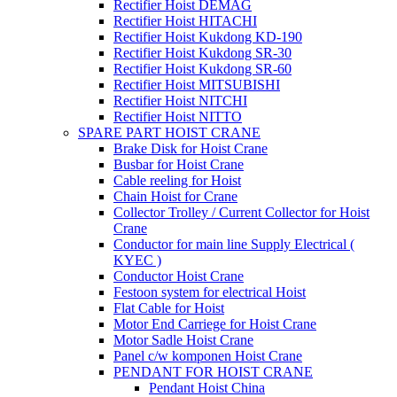
Rectifier Hoist DEMAG
Rectifier Hoist HITACHI
Rectifier Hoist Kukdong KD-190
Rectifier Hoist Kukdong SR-30
Rectifier Hoist Kukdong SR-60
Rectifier Hoist MITSUBISHI
Rectifier Hoist NITCHI
Rectifier Hoist NITTO
SPARE PART HOIST CRANE
Brake Disk for Hoist Crane
Busbar for Hoist Crane
Cable reeling for Hoist
Chain Hoist for Crane
Collector Trolley / Current Collector for Hoist
Crane
Conductor for main line Supply Electrical (
KYEC )
Conductor Hoist Crane
Festoon system for electrical Hoist
Flat Cable for Hoist
Motor End Carriege for Hoist Crane
Motor Sadle Hoist Crane
Panel c/w komponen Hoist Crane
PENDANT FOR HOIST CRANE
Pendant Hoist China