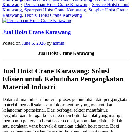
Karawang
,
Perusahaan Hoist Crane Karawang
,
Service Hoist Crane
Karawang
,
Sparepart Hoist Crane Karawang
,
Supplier Hoist Crane
Karawang
,
Teknisi Hoist Crane Karawang
Jual Hoist Crane Karawang
Posted on
June 6, 2026
by
admin
Jual Hoist Crane Karawang
Jual Hoist Crane Karawang: Solusi
Efisien untuk Kebutuhan Pengangkatan
Material Industri
Dalam dunia industri modern, proses pemindahan dan pengangkatan
material menjadi salah satu faktor penting yang menentukan
kelancaran operasional. Dari berbagai sektor manufaktur,
pergudangan, hingga konstruksi membutuhkan alat yang mampu
membantu pekerjaan berat secara cepat, aman, dan efisien. Salah
satu peralatan yang banyak digunakan adalah hoist crane. Bagi
perusahaan yang sedang mencari layanan jual hoist crane di