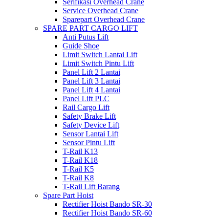
Serifikasi Overhead Crane
Service Overhead Crane
Sparepart Overhead Crane
SPARE PART CARGO LIFT
Anti Putus Lift
Guide Shoe
Limit Switch Lantai Lift
Limit Switch Pintu Lift
Panel Lift 2 Lantai
Panel Lift 3 Lantai
Panel Lift 4 Lantai
Panel Lift PLC
Rail Cargo Lift
Safety Brake Lift
Safety Device Lift
Sensor Lantai Lift
Sensor Pintu Lift
T-Rail K13
T-Rail K18
T-Rail K5
T-Rail K8
T-Rail Lift Barang
Spare Part Hoist
Rectifier Hoist Bando SR-30
Rectifier Hoist Bando SR-60