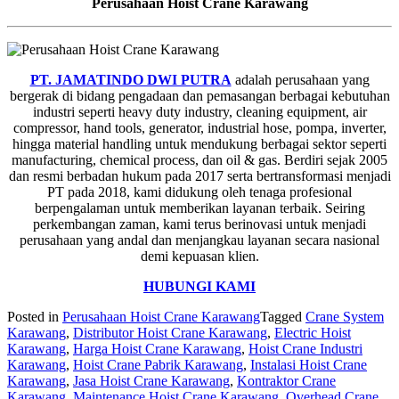
Perusahaan Hoist Crane Karawang
PT. JAMATINDO DWI PUTRA
adalah perusahaan yang
bergerak di bidang pengadaan dan pemasangan berbagai kebutuhan
industri seperti heavy duty industry, cleaning equipment, air
compressor, hand tools, generator, industrial hose, pompa, inverter,
hingga material handling untuk mendukung berbagai sektor seperti
manufacturing, chemical process, dan oil & gas. Berdiri sejak 2005
dan resmi berbadan hukum pada 2017 serta bertransformasi menjadi
PT pada 2018, kami didukung oleh tenaga profesional
berpengalaman untuk memberikan layanan terbaik. Seiring
perkembangan zaman, kami terus berinovasi untuk menjadi
perusahaan yang andal dan menjangkau layanan secara nasional
demi kepuasan klien.
HUBUNGI KAMI
Posted in
Perusahaan Hoist Crane Karawang
Tagged
Crane System
Karawang
,
Distributor Hoist Crane Karawang
,
Electric Hoist
Karawang
,
Harga Hoist Crane Karawang
,
Hoist Crane Industri
Karawang
,
Hoist Crane Pabrik Karawang
,
Instalasi Hoist Crane
Karawang
,
Jasa Hoist Crane Karawang
,
Kontraktor Crane
Karawang
,
Maintenance Hoist Crane Karawang
,
Overhead Crane