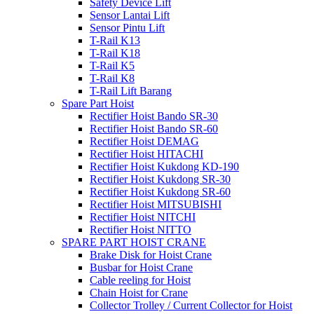
Safety Device Lift
Sensor Lantai Lift
Sensor Pintu Lift
T-Rail K13
T-Rail K18
T-Rail K5
T-Rail K8
T-Rail Lift Barang
Spare Part Hoist
Rectifier Hoist Bando SR-30
Rectifier Hoist Bando SR-60
Rectifier Hoist DEMAG
Rectifier Hoist HITACHI
Rectifier Hoist Kukdong KD-190
Rectifier Hoist Kukdong SR-30
Rectifier Hoist Kukdong SR-60
Rectifier Hoist MITSUBISHI
Rectifier Hoist NITCHI
Rectifier Hoist NITTO
SPARE PART HOIST CRANE
Brake Disk for Hoist Crane
Busbar for Hoist Crane
Cable reeling for Hoist
Chain Hoist for Crane
Collector Trolley / Current Collector for Hoist