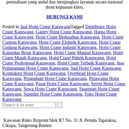
perusahaan yang andal dan menjangkau layanan secara nasional
demi kepuasan klien.
HUBUNGI KAMI
Posted in
Jual Hoist Crane Karawang
Tagged
Distributor Hoist
Crane Karawang
,
Gantry Hoist Crane Karawang
,
Harga Hoist
Crane Karawang
,
Hoist Crane Berkualitas Karawang
,
Hoist Crane
Custom Karawang
,
Hoist Crane Elektrik Karawang
,
Hoist Crane
Gudang Karawang
,
Hoist Crane Industri Karawang
,
Hoist Crane
Kapasitas Besar Karawang
,
Hoist Crane Manual Karawang
,
Hoist
Crane Murah Karawang
,
Hoist Crane Pabrik Karawang
,
Hoist
Crane Profesional Karawang
,
Hoist Crane Terbaik Karawang
,
Jasa
Pemasangan Hoist Crane Karawang
,
Jual Hoist Crane Karawang
,
Kontraktor Hoist Crane Karawang
,
Overhead Hoist Crane
Karawang
,
Pengadaan Hoist Crane Karawang
,
Perawatan Hoist
Crane Karawang
,
Pusat Hoist Crane Karawang
,
Servis Hoist Crane
Karawang
,
Sewa Hoist Crane Karawang
,
Sparepart Hoist Crane
Karawang
,
Supplier Hoist Crane Karawang
,
Toko Hoist Crane
Karawang
Kawasan Ruko Bizpoint blok R7 No. 31 Jl. Pemda Tigaraksa,
Cikupa, Tangerang-Banten