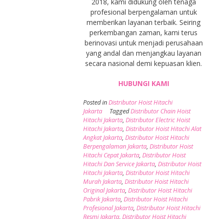
2018, kami didukung oleh tenaga
profesional berpengalaman untuk
memberikan layanan terbaik. Seiring
perkembangan zaman, kami terus
berinovasi untuk menjadi perusahaan
yang andal dan menjangkau layanan
secara nasional demi kepuasan klien.
HUBUNGI KAMI
Posted in
Distributor Hoist Hitachi
Jakarta
Tagged
Distributor Chain Hoist
Hitachi Jakarta
,
Distributor Electric Hoist
Hitachi Jakarta
,
Distributor Hoist Hitachi Alat
Angkat Jakarta
,
Distributor Hoist Hitachi
Berpengalaman Jakarta
,
Distributor Hoist
Hitachi Cepat Jakarta
,
Distributor Hoist
Hitachi Dan Service Jakarta
,
Distributor Hoist
Hitachi Jakarta
,
Distributor Hoist Hitachi
Murah Jakarta
,
Distributor Hoist Hitachi
Original Jakarta
,
Distributor Hoist Hitachi
Pabrik Jakarta
,
Distributor Hoist Hitachi
Profesional Jakarta
,
Distributor Hoist Hitachi
Resmi Jakarta
,
Distributor Hoist Hitachi