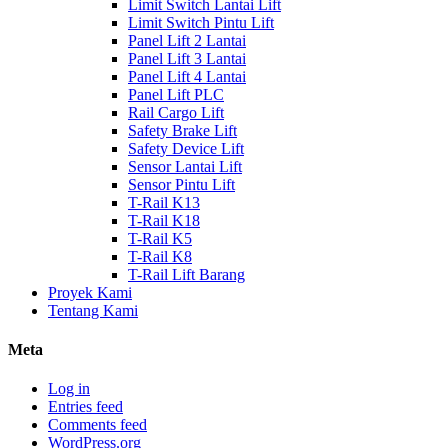
Limit Switch Lantai Lift
Limit Switch Pintu Lift
Panel Lift 2 Lantai
Panel Lift 3 Lantai
Panel Lift 4 Lantai
Panel Lift PLC
Rail Cargo Lift
Safety Brake Lift
Safety Device Lift
Sensor Lantai Lift
Sensor Pintu Lift
T-Rail K13
T-Rail K18
T-Rail K5
T-Rail K8
T-Rail Lift Barang
Proyek Kami
Tentang Kami
Meta
Log in
Entries feed
Comments feed
WordPress.org