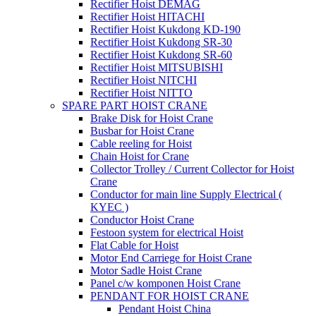
Rectifier Hoist DEMAG
Rectifier Hoist HITACHI
Rectifier Hoist Kukdong KD-190
Rectifier Hoist Kukdong SR-30
Rectifier Hoist Kukdong SR-60
Rectifier Hoist MITSUBISHI
Rectifier Hoist NITCHI
Rectifier Hoist NITTO
SPARE PART HOIST CRANE
Brake Disk for Hoist Crane
Busbar for Hoist Crane
Cable reeling for Hoist
Chain Hoist for Crane
Collector Trolley / Current Collector for Hoist
Crane
Conductor for main line Supply Electrical (
KYEC )
Conductor Hoist Crane
Festoon system for electrical Hoist
Flat Cable for Hoist
Motor End Carriege for Hoist Crane
Motor Sadle Hoist Crane
Panel c/w komponen Hoist Crane
PENDANT FOR HOIST CRANE
Pendant Hoist China