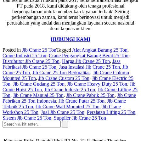
dan resmi berbadan hukum pada 2017 serta bertransformasi menjadi
PT pada 2018, kami didukung oleh tenaga profesional
berpengalaman untuk memberikan layanan terbaik. Seiring
perkembangan zaman, kami terus berinovasi untuk menjadi
perusahaan yang andal dan menjangkau layanan secara nasional
demi kepuasan klien.
HUBUNGI KAMI
Posted in
Jib Crane 25 Ton
Tagged
Alat Angkat Barang 25 Ton
,
Crane Industri 25 Ton
,
Crane Pengangkat Barang Berat 25 Ton
,
Distributor Jib Crane 25 Ton
,
Harga Jib Crane 25 Ton
,
Jasa
Fabrikasi Jib Crane 25 Ton
,
Jasa Instalasi Jib Crane 25 Ton
,
Jib
Crane 25 Ton
,
Jib Crane 25 Ton Berkualitas
,
Jib Crane Column
Mounted 25 Ton
,
Jib Crane Custom 25 Ton
,
Jib Crane Electric 25
Ton
,
Jib Crane Gudang 25 Ton
,
Jib Crane Heavy Duty 25 Ton
,
Jib
Crane Hoist 25 Ton
,
Jib Crane Industri 25 Ton
,
Jib Crane Lifting 25
Ton
,
Jib Crane Manual 25 Ton
,
Jib Crane Pabrik 25 Ton
,
Jib Crane
Pabrikan 25 Ton Indonesia
,
Jib Crane Putar 25 Ton
,
Jib Crane
Terbaik 25 Ton
,
Jib Crane Wall Mounted 25 Ton
,
Jib Crane
Workshop 25 Ton
,
Jual Jib Crane 25 Ton
,
Peralatan Lifting 25 Ton
,
Sistem Jib Crane 25 Ton
,
Supplier Jib Crane 25 Ton
Kawasan Ruko Bizpoint blok R7 No. 31 Jl. Pemda Tigaraksa,