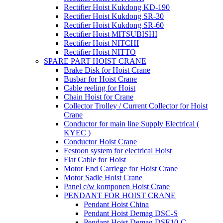
Rectifier Hoist Kukdong KD-190
Rectifier Hoist Kukdong SR-30
Rectifier Hoist Kukdong SR-60
Rectifier Hoist MITSUBISHI
Rectifier Hoist NITCHI
Rectifier Hoist NITTO
SPARE PART HOIST CRANE
Brake Disk for Hoist Crane
Busbar for Hoist Crane
Cable reeling for Hoist
Chain Hoist for Crane
Collector Trolley / Current Collector for Hoist
Crane
Conductor for main line Supply Electrical (
KYEC )
Conductor Hoist Crane
Festoon system for electrical Hoist
Flat Cable for Hoist
Motor End Carriege for Hoist Crane
Motor Sadle Hoist Crane
Panel c/w komponen Hoist Crane
PENDANT FOR HOIST CRANE
Pendant Hoist China
Pendant Hoist Demag DSC-S
Pendant Hoist Demag DSE10-C