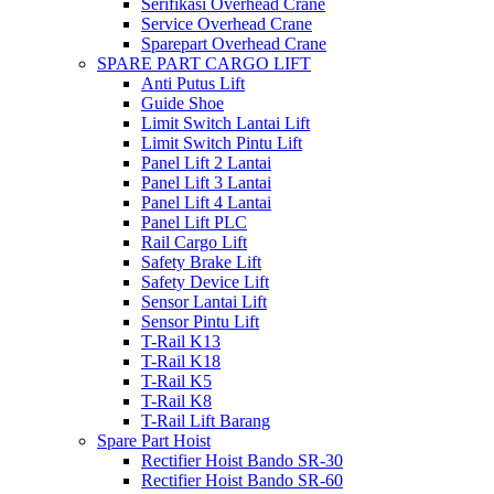
Serifikasi Overhead Crane
Service Overhead Crane
Sparepart Overhead Crane
SPARE PART CARGO LIFT
Anti Putus Lift
Guide Shoe
Limit Switch Lantai Lift
Limit Switch Pintu Lift
Panel Lift 2 Lantai
Panel Lift 3 Lantai
Panel Lift 4 Lantai
Panel Lift PLC
Rail Cargo Lift
Safety Brake Lift
Safety Device Lift
Sensor Lantai Lift
Sensor Pintu Lift
T-Rail K13
T-Rail K18
T-Rail K5
T-Rail K8
T-Rail Lift Barang
Spare Part Hoist
Rectifier Hoist Bando SR-30
Rectifier Hoist Bando SR-60