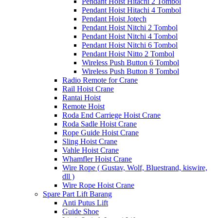
Pendant Hoist Hitachi 2 Tombol
Pendant Hoist Hitachi 4 Tombol
Pendant Hoist Jotech
Pendant Hoist Nitchi 2 Tombol
Pendant Hoist Nitchi 4 Tombol
Pendant Hoist Nitchi 6 Tombol
Pendant Hoist Nitto 2 Tombol
Wireless Push Button 6 Tombol
Wireless Push Button 8 Tombol
Radio Remote for Crane
Rail Hoist Crane
Rantai Hoist
Remote Hoist
Roda End Carriege Hoist Crane
Roda Sadle Hoist Crane
Rope Guide Hoist Crane
Sling Hoist Crane
Vahle Hoist Crane
Whamfler Hoist Crane
Wire Rope ( Gustav, Wolf, Bluestrand, kiswire,
dll )
Wire Rope Hoist Crane
Spare Part Lift Barang
Anti Putus Lift
Guide Shoe