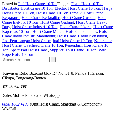
Posted in
Jual Hoist Crane 10 Ton
Tagged
Chain Hoist 10 Ton
,
Distributor Hoist Crane 10 Ton
,
Electric Hoist Crane 10 Ton
,
Harga
Hoist Crane 10 Ton
,
Hoist Crane 10 Ton Terbaik
,
Hoist Crane
Bergaransi
,
Hoist Crane Berkualitas
,
Hoist Crane Custom
,
Hoist
Crane Elektrik 10 Ton
,
Hoist Crane Gudang
,
Hoist Crane Heavy
Duty
,
Hoist Crane Industri 10 Ton
,
Hoist Crane Jakarta
,
Hoist Crane
Kapasitas 10 Ton
,
Hoist Crane Murah
,
Hoist Crane Pabrik
,
Hoist
Crane untuk Industri Manufaktur
,
Hoist Crane Untuk Konstruksi
,
Jasa Pemasangan Hoist Crane
,
Jual Hoist Crane 10 Ton
,
Kontraktor
Hoist Crane
,
Overhead Crane 10 Ton
,
Pengadaan Hoist Crane 10
Ton
,
Spare Part Hoist Crane
,
Supplier Hoist Crane 10 Ton
,
Wire
Rope Hoist 10 Ton
Kawasan Ruko Bizpoint blok R7 No. 31 Jl. Pemda Tigaraksa,
Cikupa, Tangerang-Banten
021-5964 3981
Sales Mobile Phone and Whatsapp
0858 1062 4105
(Unit Hoist Crane, Sparepart & Component)
WA/Call