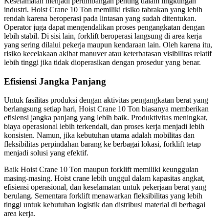
Keselamatan menjadi pertimbangan penting dalam lingkungan
industri. Hoist Crane 10 Ton memiliki risiko tabrakan yang lebih
rendah karena beroperasi pada lintasan yang sudah ditentukan.
Operator juga dapat mengendalikan proses pengangkatan dengan
lebih stabil. Di sisi lain, forklift beroperasi langsung di area kerja
yang sering dilalui pekerja maupun kendaraan lain. Oleh karena itu,
risiko kecelakaan akibat manuver atau keterbatasan visibilitas relatif
lebih tinggi jika tidak dioperasikan dengan prosedur yang benar.
Efisiensi Jangka Panjang
Untuk fasilitas produksi dengan aktivitas pengangkatan berat yang
berlangsung setiap hari, Hoist Crane 10 Ton biasanya memberikan
efisiensi jangka panjang yang lebih baik. Produktivitas meningkat,
biaya operasional lebih terkendali, dan proses kerja menjadi lebih
konsisten. Namun, jika kebutuhan utama adalah mobilitas dan
fleksibilitas perpindahan barang ke berbagai lokasi, forklift tetap
menjadi solusi yang efektif.
Baik Hoist Crane 10 Ton maupun forklift memiliki keunggulan
masing-masing. Hoist crane lebih unggul dalam kapasitas angkat,
efisiensi operasional, dan keselamatan untuk pekerjaan berat yang
berulang. Sementara forklift menawarkan fleksibilitas yang lebih
tinggi untuk kebutuhan logistik dan distribusi material di berbagai
area kerja.