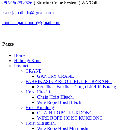
0813 5000 3576
( Structur Crane System ) WA/Call
salesjamatindo@gmail.com
nurasiahjamatindo@gmail.com
Pages
Home
Hubungi Kami
Product
CRANE
GANTRY CRANE
FABRIKASI CARGO LIFT/LIFT BARANG
Sertifikasi Fabrikasi Cargo Lift/Lift Barang
Hoist Hitachi
Chain Hoist Hitachi
Wire Rope Hoist Hitachi
Hoist Kukdong
CHAIN HOIST KUKDONG
WIRE ROPE HOIST KUKDONG
Hoist Mitsubishi
Wire Rope Hoist Mitsubishi