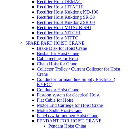
Rectifier Hoist DEMAG
Rectifier Hoist HITACHI
Rectifier Hoist Kukdong KD-190
Rectifier Hoist Kukdong SR-30
Rectifier Hoist Kukdong SR-60
Rectifier Hoist MITSUBISHI
Rectifier Hoist NITCHI
Rectifier Hoist NITTO
SPARE PART HOIST CRANE
Brake Disk for Hoist Crane
Busbar for Hoist Crane
Cable reeling for Hoist
Chain Hoist for Crane
Collector Trolley / Current Collector for Hoist
Crane
Conductor for main line Supply Electrical (
KYEC )
Conductor Hoist Crane
Festoon system for electrical Hoist
Flat Cable for Hoist
Motor End Carriege for Hoist Crane
Motor Sadle Hoist Crane
Panel c/w komponen Hoist Crane
PENDANT FOR HOIST CRANE
Pendant Hoist China