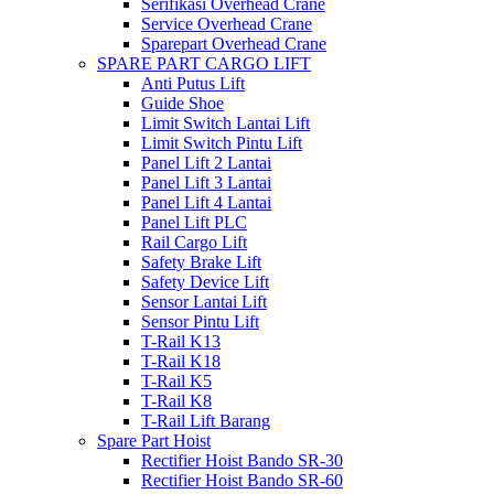
Serifikasi Overhead Crane
Service Overhead Crane
Sparepart Overhead Crane
SPARE PART CARGO LIFT
Anti Putus Lift
Guide Shoe
Limit Switch Lantai Lift
Limit Switch Pintu Lift
Panel Lift 2 Lantai
Panel Lift 3 Lantai
Panel Lift 4 Lantai
Panel Lift PLC
Rail Cargo Lift
Safety Brake Lift
Safety Device Lift
Sensor Lantai Lift
Sensor Pintu Lift
T-Rail K13
T-Rail K18
T-Rail K5
T-Rail K8
T-Rail Lift Barang
Spare Part Hoist
Rectifier Hoist Bando SR-30
Rectifier Hoist Bando SR-60