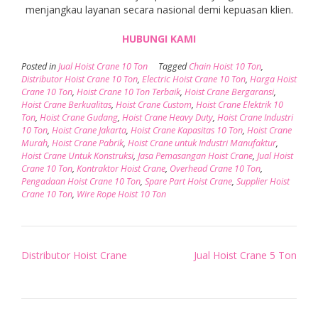
menjangkau layanan secara nasional demi kepuasan klien.
HUBUNGI KAMI
Posted in
Jual Hoist Crane 10 Ton
Tagged
Chain Hoist 10 Ton
,
Distributor Hoist Crane 10 Ton
,
Electric Hoist Crane 10 Ton
,
Harga Hoist
Crane 10 Ton
,
Hoist Crane 10 Ton Terbaik
,
Hoist Crane Bergaransi
,
Hoist Crane Berkualitas
,
Hoist Crane Custom
,
Hoist Crane Elektrik 10
Ton
,
Hoist Crane Gudang
,
Hoist Crane Heavy Duty
,
Hoist Crane Industri
10 Ton
,
Hoist Crane Jakarta
,
Hoist Crane Kapasitas 10 Ton
,
Hoist Crane
Murah
,
Hoist Crane Pabrik
,
Hoist Crane untuk Industri Manufaktur
,
Hoist Crane Untuk Konstruksi
,
Jasa Pemasangan Hoist Crane
,
Jual Hoist
Crane 10 Ton
,
Kontraktor Hoist Crane
,
Overhead Crane 10 Ton
,
Pengadaan Hoist Crane 10 Ton
,
Spare Part Hoist Crane
,
Supplier Hoist
Crane 10 Ton
,
Wire Rope Hoist 10 Ton
Post
Distributor Hoist Crane
Jual Hoist Crane 5 Ton
navigation