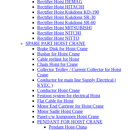
Rectifier Hoist DEMAG
Rectifier Hoist HITACHI
Rectifier Hoist Kukdong KD-190
Rectifier Hoist Kukdong SR-30
Rectifier Hoist Kukdong SR-60
Rectifier Hoist MITSUBISHI
Rectifier Hoist NITCHI
Rectifier Hoist NITTO
SPARE PART HOIST CRANE
Brake Disk for Hoist Crane
Busbar for Hoist Crane
Cable reeling for Hoist
Chain Hoist for Crane
Collector Trolley / Current Collector for Hoist
Crane
Conductor for main line Supply Electrical (
KYEC )
Conductor Hoist Crane
Festoon system for electrical Hoist
Flat Cable for Hoist
Motor End Carriege for Hoist Crane
Motor Sadle Hoist Crane
Panel c/w komponen Hoist Crane
PENDANT FOR HOIST CRANE
Pendant Hoist China