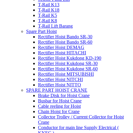
T-Rail K13
T-Rail K18
T-Rail K5
T-Rail K8
T-Rail Lift Barang
Spare Part Hoist
Rectifier Hoist Bando SR-30
Rectifier Hoist Bando SR-60
Rectifier Hoist DEMAG
Rectifier Hoist HITACHI
Rectifier Hoist Kukdong KD-190
Rectifier Hoist Kukdong SR-30
Rectifier Hoist Kukdong SR-60
Rectifier Hoist MITSUBISHI
Rectifier Hoist NITCHI
Rectifier Hoist NITTO
SPARE PART HOIST CRANE
Brake Disk for Hoist Crane
Busbar for Hoist Crane
Cable reeling for Hoist
Chain Hoist for Crane
Collector Trolley / Current Collector for Hoist
Crane
Conductor for main line Supply Electrical (
KYEC )