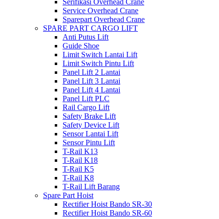
Serifikasi Overhead Crane
Service Overhead Crane
Sparepart Overhead Crane
SPARE PART CARGO LIFT
Anti Putus Lift
Guide Shoe
Limit Switch Lantai Lift
Limit Switch Pintu Lift
Panel Lift 2 Lantai
Panel Lift 3 Lantai
Panel Lift 4 Lantai
Panel Lift PLC
Rail Cargo Lift
Safety Brake Lift
Safety Device Lift
Sensor Lantai Lift
Sensor Pintu Lift
T-Rail K13
T-Rail K18
T-Rail K5
T-Rail K8
T-Rail Lift Barang
Spare Part Hoist
Rectifier Hoist Bando SR-30
Rectifier Hoist Bando SR-60