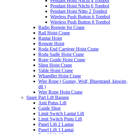
Pendant Hoist Nitchi 4 Tombol
Pendant Hoist Nitchi 6 Tombol
Pendant Hoist Nitto 2 Tombol
Wireless Push Button 6 Tombol
Wireless Push Button 8 Tombol
Radio Remote for Crane
Rail Hoist Crane
Rantai Hoist
Remote Hoist
Roda End Carriege Hoist Crane
Roda Sadle Hoist Crane
Rope Guide Hoist Crane
Sling Hoist Crane
Vahle Hoist Crane
Whamfler Hoist Crane
Wire Rope ( Gustav, Wolf, Bluestrand, kiswire,
dll )
Wire Rope Hoist Crane
Spare Part Lift Barang
Anti Putus Lift
Guide Shoe
Limit Switch Lantai Lift
Limit Switch Pintu Lift
Panel Lift 2 Lantai
Panel Lift 3 Lantai