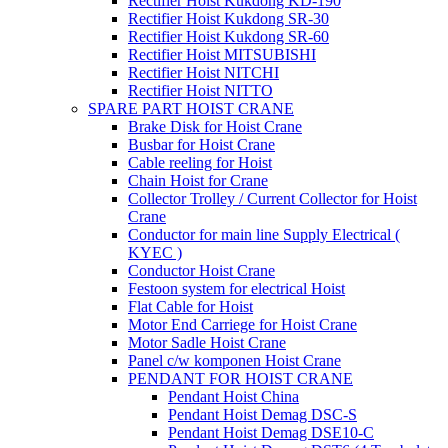
Rectifier Hoist Kukdong KD-190
Rectifier Hoist Kukdong SR-30
Rectifier Hoist Kukdong SR-60
Rectifier Hoist MITSUBISHI
Rectifier Hoist NITCHI
Rectifier Hoist NITTO
SPARE PART HOIST CRANE
Brake Disk for Hoist Crane
Busbar for Hoist Crane
Cable reeling for Hoist
Chain Hoist for Crane
Collector Trolley / Current Collector for Hoist
Crane
Conductor for main line Supply Electrical (
KYEC )
Conductor Hoist Crane
Festoon system for electrical Hoist
Flat Cable for Hoist
Motor End Carriege for Hoist Crane
Motor Sadle Hoist Crane
Panel c/w komponen Hoist Crane
PENDANT FOR HOIST CRANE
Pendant Hoist China
Pendant Hoist Demag DSC-S
Pendant Hoist Demag DSE10-C