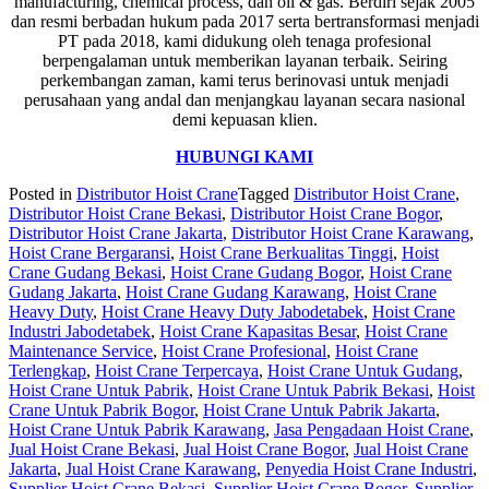
manufacturing, chemical process, dan oil & gas. Berdiri sejak 2005
dan resmi berbadan hukum pada 2017 serta bertransformasi menjadi
PT pada 2018, kami didukung oleh tenaga profesional
berpengalaman untuk memberikan layanan terbaik. Seiring
perkembangan zaman, kami terus berinovasi untuk menjadi
perusahaan yang andal dan menjangkau layanan secara nasional
demi kepuasan klien.
HUBUNGI KAMI
Posted in
Distributor Hoist Crane
Tagged
Distributor Hoist Crane
,
Distributor Hoist Crane Bekasi
,
Distributor Hoist Crane Bogor
,
Distributor Hoist Crane Jakarta
,
Distributor Hoist Crane Karawang
,
Hoist Crane Bergaransi
,
Hoist Crane Berkualitas Tinggi
,
Hoist
Crane Gudang Bekasi
,
Hoist Crane Gudang Bogor
,
Hoist Crane
Gudang Jakarta
,
Hoist Crane Gudang Karawang
,
Hoist Crane
Heavy Duty
,
Hoist Crane Heavy Duty Jabodetabek
,
Hoist Crane
Industri Jabodetabek
,
Hoist Crane Kapasitas Besar
,
Hoist Crane
Maintenance Service
,
Hoist Crane Profesional
,
Hoist Crane
Terlengkap
,
Hoist Crane Terpercaya
,
Hoist Crane Untuk Gudang
,
Hoist Crane Untuk Pabrik
,
Hoist Crane Untuk Pabrik Bekasi
,
Hoist
Crane Untuk Pabrik Bogor
,
Hoist Crane Untuk Pabrik Jakarta
,
Hoist Crane Untuk Pabrik Karawang
,
Jasa Pengadaan Hoist Crane
,
Jual Hoist Crane Bekasi
,
Jual Hoist Crane Bogor
,
Jual Hoist Crane
Jakarta
,
Jual Hoist Crane Karawang
,
Penyedia Hoist Crane Industri
,
Supplier Hoist Crane Bekasi
,
Supplier Hoist Crane Bogor
,
Supplier