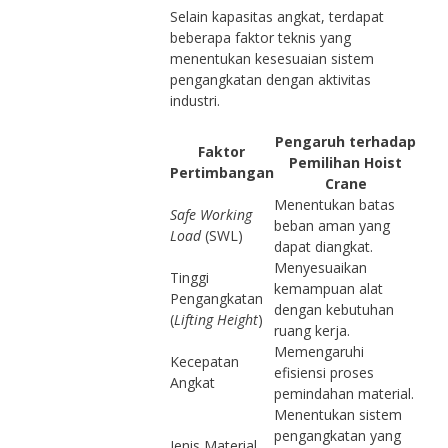
Selain kapasitas angkat, terdapat
beberapa faktor teknis yang
menentukan kesesuaian sistem
pengangkatan dengan aktivitas
industri.
Pengaruh terhadap
Faktor
Pemilihan Hoist
Pertimbangan
Crane
Menentukan batas
Safe Working
beban aman yang
Load
(SWL)
dapat diangkat.
Menyesuaikan
Tinggi
kemampuan alat
Pengangkatan
dengan kebutuhan
(
Lifting Height
)
ruang kerja.
Memengaruhi
Kecepatan
efisiensi proses
Angkat
pemindahan material.
Menentukan sistem
pengangkatan yang
Jenis Material