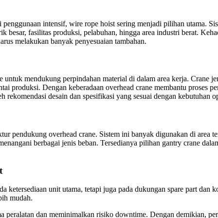
enggunaan intensif, wire rope hoist sering menjadi pilihan utama. Si
rik besar, fasilitas produksi, pelabuhan, hingga area industri berat. 
a harus melakukan banyak penyesuaian tambahan.
e untuk mendukung perpindahan material di dalam area kerja. Crane jen
tai produksi. Dengan keberadaan overhead crane membantu proses pem
 rekomendasi desain dan spesifikasi yang sesuai dengan kebutuhan op
ruktur pendukung overhead crane. Sistem ini banyak digunakan di area 
menangani berbagai jenis beban. Tersedianya pilihan gantry crane da
t
da ketersediaan unit utama, tetapi juga pada dukungan spare part dan k
ebih mudah.
 peralatan dan meminimalkan risiko downtime. Dengan demikian, peru