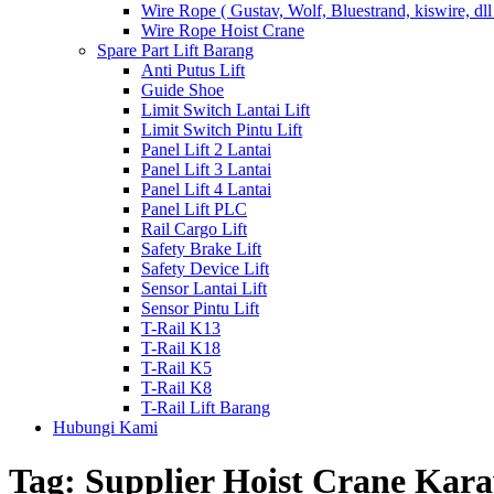
Wire Rope ( Gustav, Wolf, Bluestrand, kiswire, dll
Wire Rope Hoist Crane
Spare Part Lift Barang
Anti Putus Lift
Guide Shoe
Limit Switch Lantai Lift
Limit Switch Pintu Lift
Panel Lift 2 Lantai
Panel Lift 3 Lantai
Panel Lift 4 Lantai
Panel Lift PLC
Rail Cargo Lift
Safety Brake Lift
Safety Device Lift
Sensor Lantai Lift
Sensor Pintu Lift
T-Rail K13
T-Rail K18
T-Rail K5
T-Rail K8
T-Rail Lift Barang
Hubungi Kami
Tag:
Supplier Hoist Crane Kar