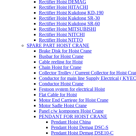
Rectifier Hoist DEMAG
Rectifier Hoist HITACHI
Rectifier Hoist Kukdong KD-190
Rectifier Hoist Kukdong SR-30
Rectifier Hoist Kukdong SR-60
Rectifier Hoist MITSUBISHI
Rectifier Hoist NITCHI
Rectifier Hoist NITTO
SPARE PART HOIST CRANE
Brake Disk for Hoist Crane
Busbar for Hoist Crane
Cable reeling for Hoist
Chain Hoist for Crane
Collector Trolley / Current Collector for Hoist Cra
Conductor for main line Supply Electrical ( KYEC
Conductor Hoist Crane
Festoon system for electrical Hoist
Flat Cable for Hoist
Motor End Carriege for Hoist Crane
Motor Sadle Hoist Crane
Panel c/w komponen Hoist Crane
PENDANT FOR HOIST CRANE
Pendant Hoist China
Pendant Hoist Demag DSC-S
Pendant Hoist Demag DSE10-C