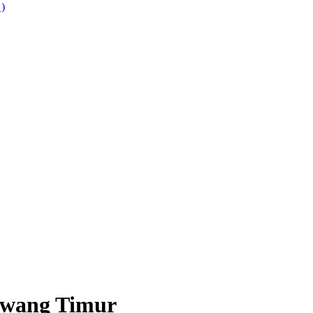
 )
awang Timur