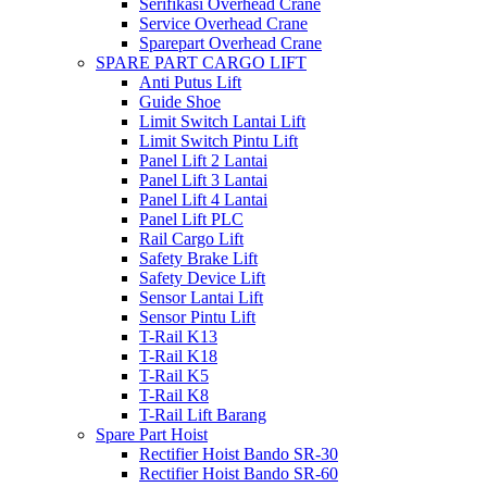
Serifikasi Overhead Crane
Service Overhead Crane
Sparepart Overhead Crane
SPARE PART CARGO LIFT
Anti Putus Lift
Guide Shoe
Limit Switch Lantai Lift
Limit Switch Pintu Lift
Panel Lift 2 Lantai
Panel Lift 3 Lantai
Panel Lift 4 Lantai
Panel Lift PLC
Rail Cargo Lift
Safety Brake Lift
Safety Device Lift
Sensor Lantai Lift
Sensor Pintu Lift
T-Rail K13
T-Rail K18
T-Rail K5
T-Rail K8
T-Rail Lift Barang
Spare Part Hoist
Rectifier Hoist Bando SR-30
Rectifier Hoist Bando SR-60