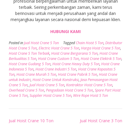
profesional berpengalaman untuk memberikan layanan
terbaik. Seiring perkembangan zaman, kami terus
berinovasi untuk menjadi perusahaan yang andal dan
menjangkau layanan secara nasional demi kepuasan klien.
HUBUNGI KAMI
Posted in
Jual Hoist Crane 5 Ton
Tagged
Chain Hoist 5 Ton
,
Distributor
Hoist Crane 5 Ton
,
Electric Hoist Crane 5 Ton
,
Harga Hoist Crane 5 Ton
,
Hoist Crane 5 Ton Terbaik
,
Hoist Crane Bergaransi 5 Ton
,
Hoist Crane
Berkualitas 5 Ton
,
Hoist Crane Custom 5 Ton
,
Hoist Crane Elektrik 5 Ton
,
Hoist Crane Gudang 5 Ton
,
Hoist Crane Heavy Duty 5 Ton
,
Hoist Crane
Indonesia 5 Ton
,
Hoist Crane Industri 5 Ton
,
Hoist Crane Kapasitas 5
Ton
,
Hoist Crane Murah 5 Ton
,
Hoist Crane Pabrik 5 Ton
,
Hoist Crane
untuk Industri
,
Hoist Crane Untuk Konstruksi
,
Jasa Pemasangan Hoist
Crane 5 Ton
,
Jual Hoist Crane 5 Ton
,
Kontraktor Hoist Crane 5 Ton
,
Overhead Crane 5 Ton
,
Pengadaan Hoist Crane 5 Ton
,
Spare Part Hoist
Crane 5 Ton
,
Supplier Hoist Crane 5 Ton
,
Wire Rope Hoist 5 Ton
Post
Jual Hoist Crane 10 Ton
Jual Hoist Crane 3 Ton
navigation