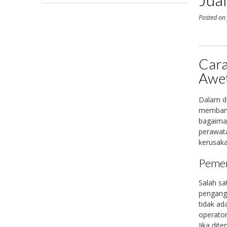
Posted o
Cara
Awe
Dalam du
membantu
bagaiman
perawata
kerusaka
Pemer
Salah sa
pengangk
tidak ad
operato
Jika dit