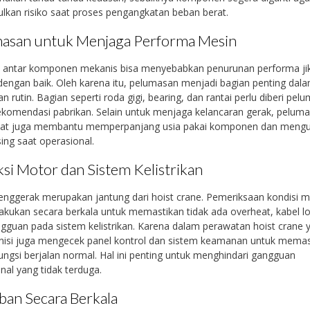
kan risiko saat proses pengangkatan beban berat.
asan untuk Menjaga Performa Mesin
 antar komponen mekanis bisa menyebabkan penurunan performa jik
dengan baik. Oleh karena itu, pelumasan menjadi bagian penting dal
n rutin. Bagian seperti roda gigi, bearing, dan rantai perlu diberi pel
ekomendasi pabrikan. Selain untuk menjaga kelancaran gerak, pelum
pat juga membantu memperpanjang usia pakai komponen dan mengu
sing saat operasional.
ksi Motor dan Sistem Kelistrikan
nggerak merupakan jantung dari hoist crane. Pemeriksaan kondisi 
lakukan secara berkala untuk memastikan tidak ada overheat, kabel l
gguan pada sistem kelistrikan. Karena dalam perawatan hoist crane 
knisi juga mengecek panel kontrol dan sistem keamanan untuk memas
ngsi berjalan normal. Hal ini penting untuk menghindari gangguan
nal yang tidak terduga.
eban Secara Berkala