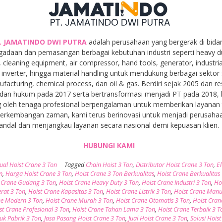
. JAMATINDO DWI PUTRA
adalah perusahaan yang bergerak di bida
gadaan dan pemasangan berbagai kebutuhan industri seperti heavy d
, cleaning equipment, air compressor, hand tools, generator, industria
inverter, hingga material handling untuk mendukung berbagai sektor 
facturing, chemical process, dan oil & gas. Berdiri sejak 2005 dan r
dan hukum pada 2017 serta bertransformasi menjadi PT pada 2018,
 oleh tenaga profesional berpengalaman untuk memberikan layanan t
 perkembangan zaman, kami terus berinovasi untuk menjadi perusaha
andal dan menjangkau layanan secara nasional demi kepuasan klien.
HUBUNGI KAMI
Jual Hoist Crane 3 Ton
Tagged
Chain Hoist 3 Ton
,
Distributor Hoist Crane 3 Ton
,
El
n
,
Harga Hoist Crane 3 Ton
,
Hoist Crane 3 Ton Berkualitas
,
Hoist Crane Berkualitas 
 Crane Gudang 3 Ton
,
Hoist Crane Heavy Duty 3 Ton
,
Hoist Crane Industri 3 Ton
,
Ho
erat 3 Ton
,
Hoist Crane Kapasitas 3 Ton
,
Hoist Crane Listrik 3 Ton
,
Hoist Crane Manu
ne Modern 3 Ton
,
Hoist Crane Murah 3 Ton
,
Hoist Crane Otomatis 3 Ton
,
Hoist Cran
st Crane Profesional 3 Ton
,
Hoist Crane Tahan Lama 3 Ton
,
Hoist Crane Terbaik 3 T
uk Pabrik 3 Ton
,
Jasa Pasang Hoist Crane 3 Ton
,
Jual Hoist Crane 3 Ton
,
Solusi Hois