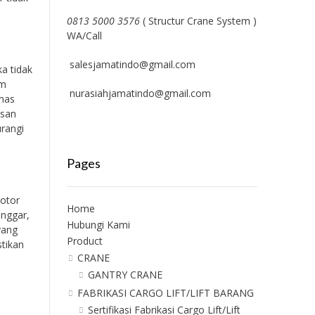
0813 5000 3576
( Structur Crane System )
WA/Call
salesjamatindo@gmail.com
a tidak
am
nurasiahjamatindo@gmail.com
umas
asan
rangi
Pages
motor
Home
onggar,
Hubungi Kami
yang
Product
tikan
CRANE
GANTRY CRANE
FABRIKASI CARGO LIFT/LIFT BARANG
Sertifikasi Fabrikasi Cargo Lift/Lift