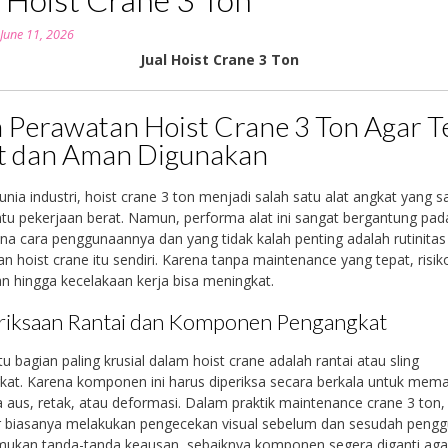
n
June 11, 2026
Jual Hoist Crane 3 Ton
 Perawatan Hoist Crane 3 Ton Agar T
t dan Aman Digunakan
nia industri, hoist crane 3 ton menjadi salah satu alat angkat yang s
 pekerjaan berat. Namun, performa alat ini sangat bergantung pad
a cara penggunaannya dan yang tidak kalah penting adalah rutinitas
n hoist crane itu sendiri. Karena tanpa maintenance yang tepat, risik
n hingga kecelakaan kerja bisa meningkat.
iksaan Rantai dan Komponen Pengangkat
tu bagian paling krusial dalam hoist crane adalah rantai atau sling
at. Karena komponen ini harus diperiksa secara berkala untuk mema
a aus, retak, atau deformasi. Dalam praktik maintenance crane 3 ton,
r biasanya melakukan pengecekan visual sebelum dan sesudah pengg
emukan tanda-tanda keausan, sebaiknya komponen segera diganti agar