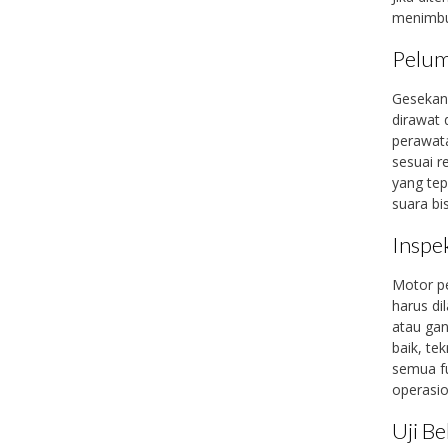
menimbul
Pelum
Gesekan
dirawat 
perawata
sesuai r
yang te
suara bi
Inspe
Motor pe
harus di
atau gan
baik, te
semua fu
operasio
Uji B