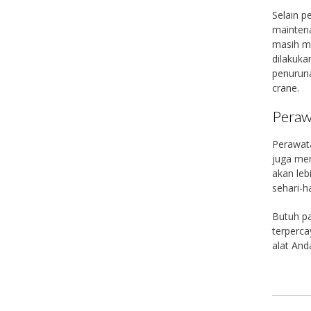
Selain p
maintena
masih m
dilakuka
penuruna
crane.
Peraw
Perawata
juga men
akan leb
sehari-ha
Butuh pa
terperca
alat And