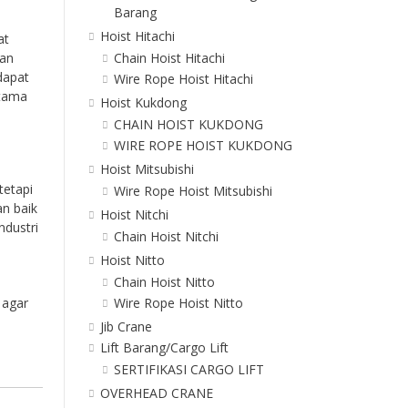
Barang
Hoist Hitachi
at
Chain Hoist Hitachi
ian
dapat
Wire Rope Hoist Hitachi
utama
Hoist Kukdong
CHAIN HOIST KUKDONG
WIRE ROPE HOIST KUKDONG
Hoist Mitsubishi
tetapi
Wire Rope Hoist Mitsubishi
an baik
Hoist Nitchi
ndustri
Chain Hoist Nitchi
Hoist Nitto
Chain Hoist Nitto
 agar
Wire Rope Hoist Nitto
Jib Crane
Lift Barang/Cargo Lift
SERTIFIKASI CARGO LIFT
OVERHEAD CRANE