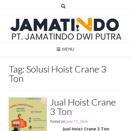
Skip
to
content
MENU
Tag:
Solusi Hoist Crane 3
Ton
Jual Hoist Crane
3 Ton
Posted on
June 11, 2026
Jual Hoist Crane 3 Ton