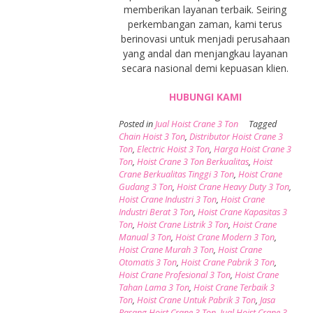
memberikan layanan terbaik. Seiring
perkembangan zaman, kami terus
berinovasi untuk menjadi perusahaan
yang andal dan menjangkau layanan
secara nasional demi kepuasan klien.
HUBUNGI KAMI
Posted in
Jual Hoist Crane 3 Ton
Tagged
Chain Hoist 3 Ton
,
Distributor Hoist Crane 3
Ton
,
Electric Hoist 3 Ton
,
Harga Hoist Crane 3
Ton
,
Hoist Crane 3 Ton Berkualitas
,
Hoist
Crane Berkualitas Tinggi 3 Ton
,
Hoist Crane
Gudang 3 Ton
,
Hoist Crane Heavy Duty 3 Ton
,
Hoist Crane Industri 3 Ton
,
Hoist Crane
Industri Berat 3 Ton
,
Hoist Crane Kapasitas 3
Ton
,
Hoist Crane Listrik 3 Ton
,
Hoist Crane
Manual 3 Ton
,
Hoist Crane Modern 3 Ton
,
Hoist Crane Murah 3 Ton
,
Hoist Crane
Otomatis 3 Ton
,
Hoist Crane Pabrik 3 Ton
,
Hoist Crane Profesional 3 Ton
,
Hoist Crane
Tahan Lama 3 Ton
,
Hoist Crane Terbaik 3
Ton
,
Hoist Crane Untuk Pabrik 3 Ton
,
Jasa
Pasang Hoist Crane 3 Ton
,
Jual Hoist Crane 3