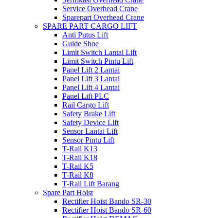
Service Overhead Crane
Sparepart Overhead Crane
SPARE PART CARGO LIFT
Anti Putus Lift
Guide Shoe
Limit Switch Lantai Lift
Limit Switch Pintu Lift
Panel Lift 2 Lantai
Panel Lift 3 Lantai
Panel Lift 4 Lantai
Panel Lift PLC
Rail Cargo Lift
Safety Brake Lift
Safety Device Lift
Sensor Lantai Lift
Sensor Pintu Lift
T-Rail K13
T-Rail K18
T-Rail K5
T-Rail K8
T-Rail Lift Barang
Spare Part Hoist
Rectifier Hoist Bando SR-30
Rectifier Hoist Bando SR-60