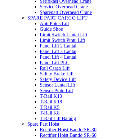
Serifikasi Overhead Crane
Service Overhead Crane
Sparepart Overhead Crane
SPARE PART CARGO LIFT
Anti Putus Lift
Guide Shoe
Limit Switch Lantai Lift
Limit Switch Pintu Lift
Panel Lift 2 Lantai
Panel Lift 3 Lantai
Panel Lift 4 Lantai
Panel Lift PLC
Rail Cargo Lift
Safety Brake Lift
Safety Device Lift
Sensor Lantai Lift
Sensor Pintu Lift
T-Rail K13
T-Rail K18
T-Rail K5
T-Rail K8
T-Rail Lift Barang
Spare Part Hoist
Rectifier Hoist Bando SR-30
Rectifier Hoist Bando SR-60