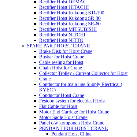
Rectifier Hoist DEMAG
Rectifier Hoist HITACHI
Rectifier Hoist Kukdong KD-190
Rectifier Hoist Kukdong SR-30
Rectifier Hoist Kukdong SR-60
Rectifier Hoist MITSUBISHI
Rectifier Hoist NITCHI
Rectifier Hoist NITTO
SPARE PART HOIST CRANE
Brake Disk for Hoist Crane
Busbar for Hoist Crane
Cable reeling for Hoist
Chain Hoist for Crane
Collector Trolley / Current Collector for Hoist
Crane
Conductor for main line Supply Electrical (
KYEC )
Conductor Hoist Crane
Festoon system for electrical Hoist
Flat Cable for Hoist
Motor End Carriege for Hoist Crane
Motor Sadle Hoist Crane
Panel c/w komponen Hoist Crane
PENDANT FOR HOIST CRANE
Pendant Hoist China