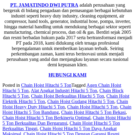
PT. JAMATINDO DWI PUTRA
adalah perusahaan yang
bergerak di bidang pengadaan dan pemasangan berbagai kebutuhan
industri seperti heavy duty industry, cleaning equipment, air
compressor, hand tools, generator, industrial hose, pompa, inverter,
hingga material handling untuk mendukung berbagai sektor seperti
manufacturing, chemical process, dan oil & gas. Berdiri sejak 2005
dan resmi berbadan hukum pada 2017 serta bertransformasi menjadi
PT pada 2018, kami didukung oleh tenaga profesional
berpengalaman untuk memberikan layanan terbaik. Seiring
perkembangan zaman, kami terus berinovasi untuk menjadi
perusahaan yang andal dan menjangkau layanan secara nasional
demi kepuasan klien.
HUBUNGI KAMI
Posted in
Chain Hoist Hitachi 5 Ton
Tagged
Agen Chain Hoist
Hitachi 5 Ton
,
Alat Angkat Industri Hitachi 5 Ton
,
Chain Block
Hitachi 5 Ton
,
Chain Hoist Berkualitas Hitachi 5 Ton
,
Chain Hoist
Elektrik Hitachi 5 Ton
,
Chain Hoist Gudang Hitachi 5 Ton
,
Chain
Hoist Heavy Duty Hitachi 5 Ton
,
Chain Hoist Hitachi 5 Ton
,
Chain
Hoist Hitachi 5 Ton Bandung
,
Chain Hoist Hitachi 5 Ton Bekasi
,
Chain Hoist Hitachi 5 Ton Berkinerja Optimal
,
Chain Hoist Hitachi
5 Ton Berkualitas Dan Bergaransi
,
Chain Hoist Hitachi 5 Ton
Berkualitas Tinggi
,
Chain Hoist Hitachi 5 Ton Daya Angkat
Maksimal
,
Chain Hoist Hitachi 5 Ton Dengan Garansi Resmi
,