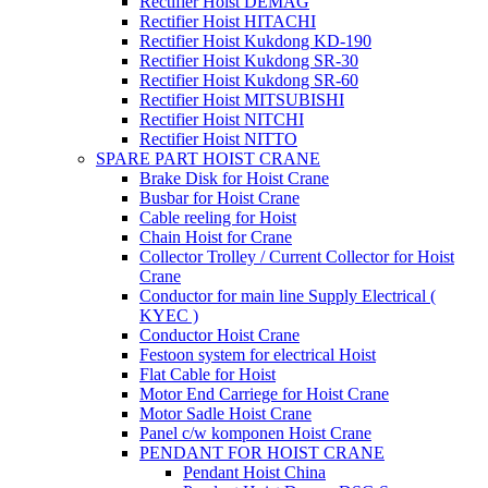
Rectifier Hoist DEMAG
Rectifier Hoist HITACHI
Rectifier Hoist Kukdong KD-190
Rectifier Hoist Kukdong SR-30
Rectifier Hoist Kukdong SR-60
Rectifier Hoist MITSUBISHI
Rectifier Hoist NITCHI
Rectifier Hoist NITTO
SPARE PART HOIST CRANE
Brake Disk for Hoist Crane
Busbar for Hoist Crane
Cable reeling for Hoist
Chain Hoist for Crane
Collector Trolley / Current Collector for Hoist
Crane
Conductor for main line Supply Electrical (
KYEC )
Conductor Hoist Crane
Festoon system for electrical Hoist
Flat Cable for Hoist
Motor End Carriege for Hoist Crane
Motor Sadle Hoist Crane
Panel c/w komponen Hoist Crane
PENDANT FOR HOIST CRANE
Pendant Hoist China