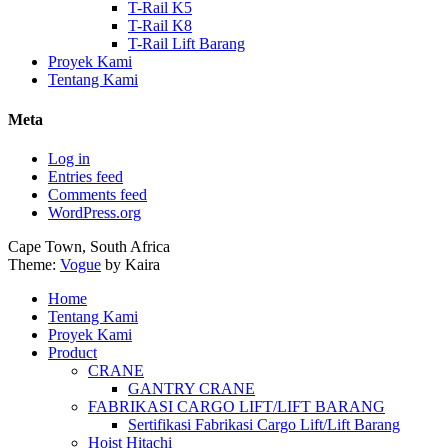
T-Rail K5
T-Rail K8
T-Rail Lift Barang
Proyek Kami
Tentang Kami
Meta
Log in
Entries feed
Comments feed
WordPress.org
Cape Town, South Africa
Theme:
Vogue
by Kaira
Home
Tentang Kami
Proyek Kami
Product
CRANE
GANTRY CRANE
FABRIKASI CARGO LIFT/LIFT BARANG
Sertifikasi Fabrikasi Cargo Lift/Lift Barang
Hoist Hitachi