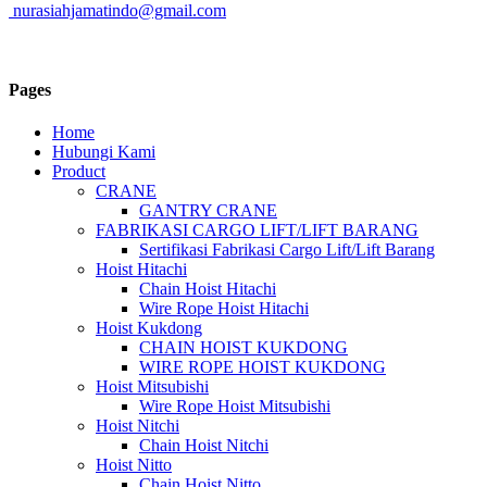
nurasiahjamatindo@gmail.com
Pages
Home
Hubungi Kami
Product
CRANE
GANTRY CRANE
FABRIKASI CARGO LIFT/LIFT BARANG
Sertifikasi Fabrikasi Cargo Lift/Lift Barang
Hoist Hitachi
Chain Hoist Hitachi
Wire Rope Hoist Hitachi
Hoist Kukdong
CHAIN HOIST KUKDONG
WIRE ROPE HOIST KUKDONG
Hoist Mitsubishi
Wire Rope Hoist Mitsubishi
Hoist Nitchi
Chain Hoist Nitchi
Hoist Nitto
Chain Hoist Nitto