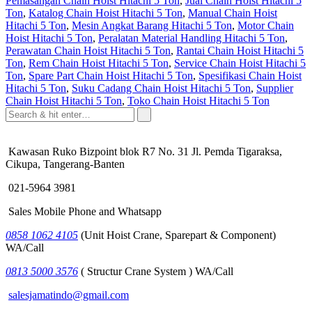
Pemasangan Chain Hoist Hitachi 5 Ton
,
Jual Chain Hoist Hitachi 5
Ton
,
Katalog Chain Hoist Hitachi 5 Ton
,
Manual Chain Hoist
Hitachi 5 Ton
,
Mesin Angkat Barang Hitachi 5 Ton
,
Motor Chain
Hoist Hitachi 5 Ton
,
Peralatan Material Handling Hitachi 5 Ton
,
Perawatan Chain Hoist Hitachi 5 Ton
,
Rantai Chain Hoist Hitachi 5
Ton
,
Rem Chain Hoist Hitachi 5 Ton
,
Service Chain Hoist Hitachi 5
Ton
,
Spare Part Chain Hoist Hitachi 5 Ton
,
Spesifikasi Chain Hoist
Hitachi 5 Ton
,
Suku Cadang Chain Hoist Hitachi 5 Ton
,
Supplier
Chain Hoist Hitachi 5 Ton
,
Toko Chain Hoist Hitachi 5 Ton
Kawasan Ruko Bizpoint blok R7 No. 31 Jl. Pemda Tigaraksa,
Cikupa, Tangerang-Banten
021-5964 3981
Sales Mobile Phone and Whatsapp
0858 1062 4105
(Unit Hoist Crane, Sparepart & Component)
WA/Call
0813 5000 3576
( Structur Crane System ) WA/Call
salesjamatindo@gmail.com