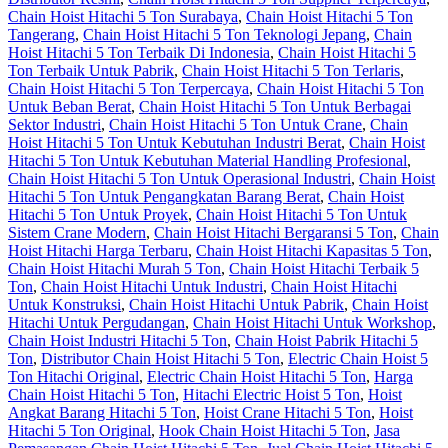
Chain Hoist Hitachi 5 Ton Surabaya
,
Chain Hoist Hitachi 5 Ton
Tangerang
,
Chain Hoist Hitachi 5 Ton Teknologi Jepang
,
Chain
Hoist Hitachi 5 Ton Terbaik Di Indonesia
,
Chain Hoist Hitachi 5
Ton Terbaik Untuk Pabrik
,
Chain Hoist Hitachi 5 Ton Terlaris
,
Chain Hoist Hitachi 5 Ton Terpercaya
,
Chain Hoist Hitachi 5 Ton
Untuk Beban Berat
,
Chain Hoist Hitachi 5 Ton Untuk Berbagai
Sektor Industri
,
Chain Hoist Hitachi 5 Ton Untuk Crane
,
Chain
Hoist Hitachi 5 Ton Untuk Kebutuhan Industri Berat
,
Chain Hoist
Hitachi 5 Ton Untuk Kebutuhan Material Handling Profesional
,
Chain Hoist Hitachi 5 Ton Untuk Operasional Industri
,
Chain Hoist
Hitachi 5 Ton Untuk Pengangkatan Barang Berat
,
Chain Hoist
Hitachi 5 Ton Untuk Proyek
,
Chain Hoist Hitachi 5 Ton Untuk
Sistem Crane Modern
,
Chain Hoist Hitachi Bergaransi 5 Ton
,
Chain
Hoist Hitachi Harga Terbaru
,
Chain Hoist Hitachi Kapasitas 5 Ton
,
Chain Hoist Hitachi Murah 5 Ton
,
Chain Hoist Hitachi Terbaik 5
Ton
,
Chain Hoist Hitachi Untuk Industri
,
Chain Hoist Hitachi
Untuk Konstruksi
,
Chain Hoist Hitachi Untuk Pabrik
,
Chain Hoist
Hitachi Untuk Pergudangan
,
Chain Hoist Hitachi Untuk Workshop
,
Chain Hoist Industri Hitachi 5 Ton
,
Chain Hoist Pabrik Hitachi 5
Ton
,
Distributor Chain Hoist Hitachi 5 Ton
,
Electric Chain Hoist 5
Ton Hitachi Original
,
Electric Chain Hoist Hitachi 5 Ton
,
Harga
Chain Hoist Hitachi 5 Ton
,
Hitachi Electric Hoist 5 Ton
,
Hoist
Angkat Barang Hitachi 5 Ton
,
Hoist Crane Hitachi 5 Ton
,
Hoist
Hitachi 5 Ton Original
,
Hook Chain Hoist Hitachi 5 Ton
,
Jasa