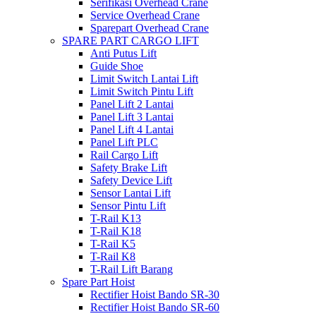
Serifikasi Overhead Crane
Service Overhead Crane
Sparepart Overhead Crane
SPARE PART CARGO LIFT
Anti Putus Lift
Guide Shoe
Limit Switch Lantai Lift
Limit Switch Pintu Lift
Panel Lift 2 Lantai
Panel Lift 3 Lantai
Panel Lift 4 Lantai
Panel Lift PLC
Rail Cargo Lift
Safety Brake Lift
Safety Device Lift
Sensor Lantai Lift
Sensor Pintu Lift
T-Rail K13
T-Rail K18
T-Rail K5
T-Rail K8
T-Rail Lift Barang
Spare Part Hoist
Rectifier Hoist Bando SR-30
Rectifier Hoist Bando SR-60