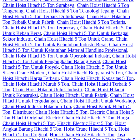
Chain Hoist Hitachi 5 Ton Surabaya
,
Chain Hoist Hitachi 5 Ton
Tangerang
,
Chain Hoist Hitachi 5 Ton Teknologi Jepang
,
Chain
Hoist Hitachi 5 Ton Terbaik Di Indonesia
,
Chain Hoist Hitachi 5
Ton Terbaik Untuk Pabrik
,
Chain Hoist Hitachi 5 Ton Terlaris
,
Chain Hoist Hitachi 5 Ton Terpercaya
,
Chain Hoist Hitachi 5 Ton
Untuk Beban Berat
,
Chain Hoist Hitachi 5 Ton Untuk Berbagai
Sektor Industri
,
Chain Hoist Hitachi 5 Ton Untuk Crane
,
Chain
Hoist Hitachi 5 Ton Untuk Kebutuhan Industri Berat
,
Chain Hoist
Hitachi 5 Ton Untuk Kebutuhan Material Handling Profesional
,
Chain Hoist Hitachi 5 Ton Untuk Operasional Industri
,
Chain Hoist
Hitachi 5 Ton Untuk Pengangkatan Barang Berat
,
Chain Hoist
Hitachi 5 Ton Untuk Proyek
,
Chain Hoist Hitachi 5 Ton Untuk
Sistem Crane Modern
,
Chain Hoist Hitachi Bergaransi 5 Ton
,
Chain
Hoist Hitachi Harga Terbaru
,
Chain Hoist Hitachi Kapasitas 5 Ton
,
Chain Hoist Hitachi Murah 5 Ton
,
Chain Hoist Hitachi Terbaik 5
Ton
,
Chain Hoist Hitachi Untuk Industri
,
Chain Hoist Hitachi
Untuk Konstruksi
,
Chain Hoist Hitachi Untuk Pabrik
,
Chain Hoist
Hitachi Untuk Pergudangan
,
Chain Hoist Hitachi Untuk Workshop
,
Chain Hoist Industri Hitachi 5 Ton
,
Chain Hoist Pabrik Hitachi 5
Ton
,
Distributor Chain Hoist Hitachi 5 Ton
,
Electric Chain Hoist 5
Ton Hitachi Original
,
Electric Chain Hoist Hitachi 5 Ton
,
Harga
Chain Hoist Hitachi 5 Ton
,
Hitachi Electric Hoist 5 Ton
,
Hoist
Angkat Barang Hitachi 5 Ton
,
Hoist Crane Hitachi 5 Ton
,
Hoist
Hitachi 5 Ton Original
,
Hook Chain Hoist Hitachi 5 Ton
,
Jasa