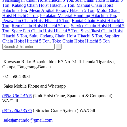
Pemasangan Chain Hoist Hitachi 5 Ton
,
Jual Chain Hoist Hitachi 5
Ton
,
Katalog Chain Hoist Hitachi 5 Ton
,
Manual Chain Hoist
Hitachi 5 Ton
,
Mesin Angkat Barang Hitachi 5 Ton
,
Motor Chain
Hoist Hitachi 5 Ton
,
Peralatan Material Handling Hitachi 5 Ton
,
Perawatan Chain Hoist Hitachi 5 Ton
,
Rantai Chain Hoist Hitachi 5
Ton
,
Rem Chain Hoist Hitachi 5 Ton
,
Service Chain Hoist Hitachi 5
Ton
,
Spare Part Chain Hoist Hitachi 5 Ton
,
Spesifikasi Chain Hoist
Hitachi 5 Ton
,
Suku Cadang Chain Hoist Hitachi 5 Ton
,
Supplier
Chain Hoist Hitachi 5 Ton
,
Toko Chain Hoist Hitachi 5 Ton
Kawasan Ruko Bizpoint blok R7 No. 31 Jl. Pemda Tigaraksa,
Cikupa, Tangerang-Banten
021-5964 3981
Sales Mobile Phone and Whatsapp
0858 1062 4105
(Unit Hoist Crane, Sparepart & Component)
WA/Call
0813 5000 3576
( Structur Crane System ) WA/Call
salesjamatindo@gmail.com