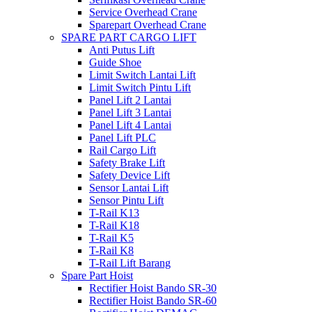
Service Overhead Crane
Sparepart Overhead Crane
SPARE PART CARGO LIFT
Anti Putus Lift
Guide Shoe
Limit Switch Lantai Lift
Limit Switch Pintu Lift
Panel Lift 2 Lantai
Panel Lift 3 Lantai
Panel Lift 4 Lantai
Panel Lift PLC
Rail Cargo Lift
Safety Brake Lift
Safety Device Lift
Sensor Lantai Lift
Sensor Pintu Lift
T-Rail K13
T-Rail K18
T-Rail K5
T-Rail K8
T-Rail Lift Barang
Spare Part Hoist
Rectifier Hoist Bando SR-30
Rectifier Hoist Bando SR-60