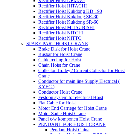
Rectifier Hoist DEMAG
Rectifier Hoist HITACHI
Rectifier Hoist Kukdong KD-190
Rectifier Hoist Kukdong SR-30
Rectifier Hoist Kukdong SR-60
Rectifier Hoist MITSUBISHI
Rectifier Hoist NITCHI
Rectifier Hoist NITTO
SPARE PART HOIST CRANE
Brake Disk for Hoist Crane
Busbar for Hoist Crane
Cable reeling for Hoist
Chain Hoist for Crane
Collector Trolley / Current Collector for Hoist
Crane
Conductor for main line Supply Electrical (
KYEC )
Conductor Hoist Crane
Festoon system for electrical Hoist
Flat Cable for Hoist
Motor End Carriege for Hoist Crane
Motor Sadle Hoist Crane
Panel c/w komponen Hoist Crane
PENDANT FOR HOIST CRANE
Pendant Hoist China