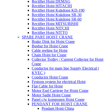
Rectifier Hoist DEMAG
Rectifier Hoist HITACHI
Rectifier Hoist Kukdong KD-190
Rectifier Hoist Kukdong SR-30
Rectifier Hoist Kukdong SR-60
Rectifier Hoist MITSUBISHI
Rectifier Hoist NITCHI
Rectifier Hoist NITTO
SPARE PART HOIST CRANE
Brake Disk for Hoist Crane
Busbar for Hoist Crane
Cable reeling for Hoist
Chain Hoist for Crane
Collector Trolley / Current Collector for Hoist
Crane
Conductor for main line Supply Electrical (
KYEC )
Conductor Hoist Crane
Festoon system for electrical Hoist
Flat Cable for Hoist
Motor End Carriege for Hoist Crane
Motor Sadle Hoist Crane
Panel c/w komponen Hoist Crane
PENDANT FOR HOIST CRANE
Pendant Hoist China