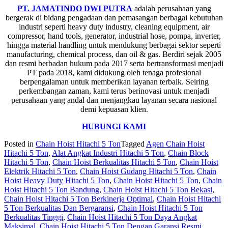
PT. JAMATINDO DWI PUTRA
adalah perusahaan yang
bergerak di bidang pengadaan dan pemasangan berbagai kebutuhan
industri seperti heavy duty industry, cleaning equipment, air
compressor, hand tools, generator, industrial hose, pompa, inverter,
hingga material handling untuk mendukung berbagai sektor seperti
manufacturing, chemical process, dan oil & gas. Berdiri sejak 2005
dan resmi berbadan hukum pada 2017 serta bertransformasi menjadi
PT pada 2018, kami didukung oleh tenaga profesional
berpengalaman untuk memberikan layanan terbaik. Seiring
perkembangan zaman, kami terus berinovasi untuk menjadi
perusahaan yang andal dan menjangkau layanan secara nasional
demi kepuasan klien.
HUBUNGI KAMI
Posted in
Chain Hoist Hitachi 5 Ton
Tagged
Agen Chain Hoist
Hitachi 5 Ton
,
Alat Angkat Industri Hitachi 5 Ton
,
Chain Block
Hitachi 5 Ton
,
Chain Hoist Berkualitas Hitachi 5 Ton
,
Chain Hoist
Elektrik Hitachi 5 Ton
,
Chain Hoist Gudang Hitachi 5 Ton
,
Chain
Hoist Heavy Duty Hitachi 5 Ton
,
Chain Hoist Hitachi 5 Ton
,
Chain
Hoist Hitachi 5 Ton Bandung
,
Chain Hoist Hitachi 5 Ton Bekasi
,
Chain Hoist Hitachi 5 Ton Berkinerja Optimal
,
Chain Hoist Hitachi
5 Ton Berkualitas Dan Bergaransi
,
Chain Hoist Hitachi 5 Ton
Berkualitas Tinggi
,
Chain Hoist Hitachi 5 Ton Daya Angkat
Maksimal
,
Chain Hoist Hitachi 5 Ton Dengan Garansi Resmi
,