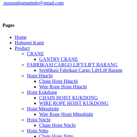
nurasiahjamatindo@gmail.com
Pages
Home
Hubungi Kami
Product
CRANE
GANTRY CRANE
FABRIKASI CARGO LIFT/LIFT BARANG
Sertifikasi Fabrikasi Cargo Lift/Lift Barang
Hoist Hitachi
Chain Hoist Hitachi
Wire Rope Hoist Hitachi
Hoist Kukdong
CHAIN HOIST KUKDONG
WIRE ROPE HOIST KUKDONG
Hoist Mitsubishi
Wire Rope Hoist Mitsubishi
Hoist Nitchi
Chain Hoist Nitchi
Hoist Nitto
Chain Hoist Nitto