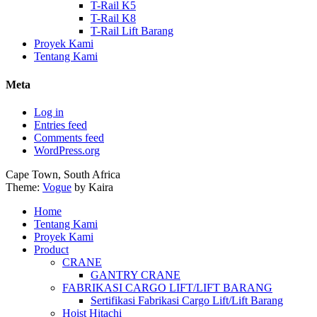
T-Rail K5
T-Rail K8
T-Rail Lift Barang
Proyek Kami
Tentang Kami
Meta
Log in
Entries feed
Comments feed
WordPress.org
Cape Town, South Africa
Theme:
Vogue
by Kaira
Home
Tentang Kami
Proyek Kami
Product
CRANE
GANTRY CRANE
FABRIKASI CARGO LIFT/LIFT BARANG
Sertifikasi Fabrikasi Cargo Lift/Lift Barang
Hoist Hitachi