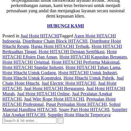
berpengalaman untuk memberikan layanan terbaik. Seiring
perkembangan zaman, kami terus berinovasi untuk menjadi
perusahaan yang andal dan menjangkau layanan secara nasional
demi kepuasan klien.
HUBUNGI KAMI
Posted in
Jual Hoist HITACHI
Tagged
Agen Hoist HITACHI
Indonesia
,
Distributor Chain Block HITACHI
,
Distributor Hoist
Hitachi Resmi
,
Harga Hoist HITACHI Terbaik
,
Hoist HITACHI
Berkualitas Tinggi
,
Hoist HITACHI Dengan Sertifikasi
,
Hoist
HITACHI Efisien Dan Aman
,
Hoist HITACHI Kapasitas Beragam
,
Hoist HITACHI Original
,
Hoist HITACHI Performa Maksimal
,
Hoist HITACHI Standar Industri
,
Hoist HITACHI Tahan Lama
,
Hoist Hitachi Untuk Gudang
,
Hoist HITACHI Untuk Industri
,
Hoist Hitachi Untuk Konstruksi
,
Hoist Hitachi Untuk Pabrik
,
Jual
Chain Hoist Hitachi
,
Jual Electric Hoist HITACHI
,
Jual Hoist
HITACHI
,
Jual Hoist HITACHI Bergaransi
,
Jual Hoist HITACHI
Murah
,
Jual Hoist HITACHI Online
,
Jual Peralatan Angkat
HITACHI
,
Jual Wire Rope Hoist HITACHI
,
Penjualan Hoist
HITACHI Profesional
,
Pusat Penjualan Hoist HITACHI
,
Solusi
Material Handling HITACHI
,
Spare Part Hoist HITACHI
,
Supplier
Alat Angkat HITACHI
,
Supplier Hoist Hitachi Terpercaya