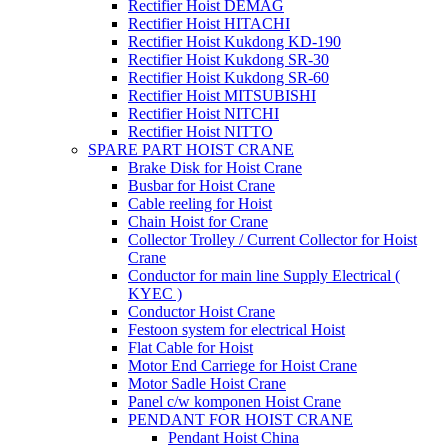
Rectifier Hoist DEMAG
Rectifier Hoist HITACHI
Rectifier Hoist Kukdong KD-190
Rectifier Hoist Kukdong SR-30
Rectifier Hoist Kukdong SR-60
Rectifier Hoist MITSUBISHI
Rectifier Hoist NITCHI
Rectifier Hoist NITTO
SPARE PART HOIST CRANE
Brake Disk for Hoist Crane
Busbar for Hoist Crane
Cable reeling for Hoist
Chain Hoist for Crane
Collector Trolley / Current Collector for Hoist
Crane
Conductor for main line Supply Electrical (
KYEC )
Conductor Hoist Crane
Festoon system for electrical Hoist
Flat Cable for Hoist
Motor End Carriege for Hoist Crane
Motor Sadle Hoist Crane
Panel c/w komponen Hoist Crane
PENDANT FOR HOIST CRANE
Pendant Hoist China