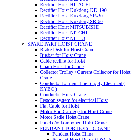
Rectifier Hoist HITACHI
Rectifier Hoist Kukdong KD-190
Rectifier Hoist Kukdong SR-30
Rectifier Hoist Kukdong SR-60
Rectifier Hoist MITSUBISHI
Rectifier Hoist NITCHI
Rectifier Hoist NITTO
SPARE PART HOIST CRANE
Brake Disk for Hoist Crane
Busbar for Hoist Crane
Cable reeling for Hoist
Chain Hoist for Crane
Collector Trolley / Current Collector for Hoist
Crane
Conductor for main line Supply Electrical (
KYEC )
Conductor Hoist Crane
Festoon system for electrical Hoist
Flat Cable for Hoist
Motor End Carriege for Hoist Crane
Motor Sadle Hoist Crane
Panel c/w komponen Hoist Crane
PENDANT FOR HOIST CRANE
Pendant Hoist China
Pendant Hoist Demag DSC-S