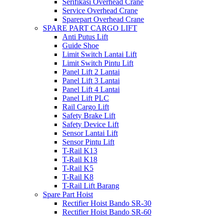
Serifikasi Overhead Crane
Service Overhead Crane
Sparepart Overhead Crane
SPARE PART CARGO LIFT
Anti Putus Lift
Guide Shoe
Limit Switch Lantai Lift
Limit Switch Pintu Lift
Panel Lift 2 Lantai
Panel Lift 3 Lantai
Panel Lift 4 Lantai
Panel Lift PLC
Rail Cargo Lift
Safety Brake Lift
Safety Device Lift
Sensor Lantai Lift
Sensor Pintu Lift
T-Rail K13
T-Rail K18
T-Rail K5
T-Rail K8
T-Rail Lift Barang
Spare Part Hoist
Rectifier Hoist Bando SR-30
Rectifier Hoist Bando SR-60