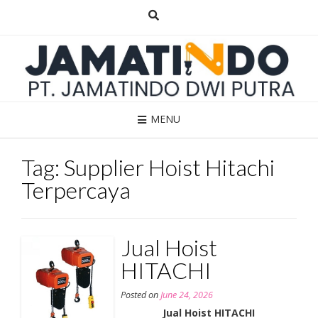
Skip
to
content
MENU
Tag:
Supplier Hoist Hitachi
Terpercaya
Jual Hoist
HITACHI
Posted on
June 24, 2026
Jual Hoist HITACHI