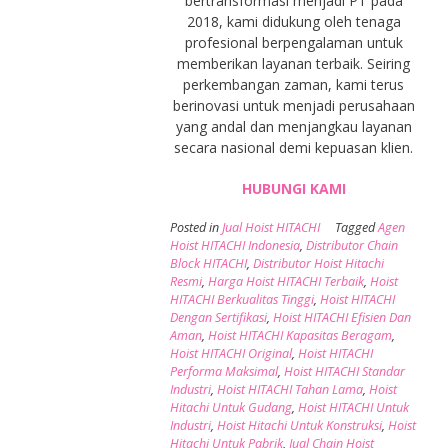
bertransformasi menjadi PT pada
2018, kami didukung oleh tenaga
profesional berpengalaman untuk
memberikan layanan terbaik. Seiring
perkembangan zaman, kami terus
berinovasi untuk menjadi perusahaan
yang andal dan menjangkau layanan
secara nasional demi kepuasan klien.
HUBUNGI KAMI
Posted in
Jual Hoist HITACHI
Tagged
Agen
Hoist HITACHI Indonesia
,
Distributor Chain
Block HITACHI
,
Distributor Hoist Hitachi
Resmi
,
Harga Hoist HITACHI Terbaik
,
Hoist
HITACHI Berkualitas Tinggi
,
Hoist HITACHI
Dengan Sertifikasi
,
Hoist HITACHI Efisien Dan
Aman
,
Hoist HITACHI Kapasitas Beragam
,
Hoist HITACHI Original
,
Hoist HITACHI
Performa Maksimal
,
Hoist HITACHI Standar
Industri
,
Hoist HITACHI Tahan Lama
,
Hoist
Hitachi Untuk Gudang
,
Hoist HITACHI Untuk
Industri
,
Hoist Hitachi Untuk Konstruksi
,
Hoist
Hitachi Untuk Pabrik
,
Jual Chain Hoist