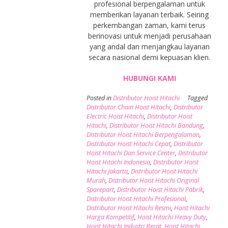
profesional berpengalaman untuk
memberikan layanan terbaik. Seiring
perkembangan zaman, kami terus
berinovasi untuk menjadi perusahaan
yang andal dan menjangkau layanan
secara nasional demi kepuasan klien.
HUBUNGI KAMI
Posted in
Distributor Hoist Hitachi
Tagged
Distributor Chain Hoist Hitachi
,
Distributor
Electric Hoist Hitachi
,
Distributor Hoist
Hitachi
,
Distributor Hoist Hitachi Bandung
,
Distributor Hoist Hitachi Berpengalaman
,
Distributor Hoist Hitachi Cepat
,
Distributor
Hoist Hitachi Dan Service Center
,
Distributor
Hoist Hitachi Indonesia
,
Distributor Hoist
Hitachi Jakarta
,
Distributor Hoist Hitachi
Murah
,
Distributor Hoist Hitachi Original
Sparepart
,
Distributor Hoist Hitachi Pabrik
,
Distributor Hoist Hitachi Profesional
,
Distributor Hoist Hitachi Resmi
,
Hoist Hitachi
Harga Kompetitif
,
Hoist Hitachi Heavy Duty
,
Hoist Hitachi Industri Berat
,
Hoist Hitachi