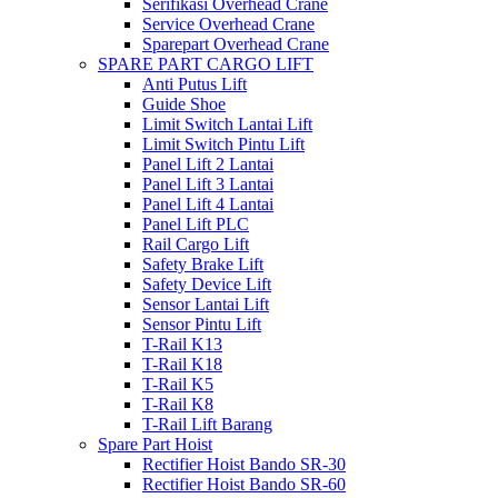
Serifikasi Overhead Crane
Service Overhead Crane
Sparepart Overhead Crane
SPARE PART CARGO LIFT
Anti Putus Lift
Guide Shoe
Limit Switch Lantai Lift
Limit Switch Pintu Lift
Panel Lift 2 Lantai
Panel Lift 3 Lantai
Panel Lift 4 Lantai
Panel Lift PLC
Rail Cargo Lift
Safety Brake Lift
Safety Device Lift
Sensor Lantai Lift
Sensor Pintu Lift
T-Rail K13
T-Rail K18
T-Rail K5
T-Rail K8
T-Rail Lift Barang
Spare Part Hoist
Rectifier Hoist Bando SR-30
Rectifier Hoist Bando SR-60