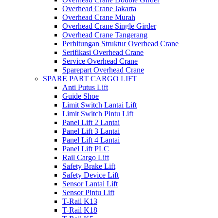
Overhead Crane Jakarta
Overhead Crane Murah
Overhead Crane Single Girder
Overhead Crane Tangerang
Perhitungan Struktur Overhead Crane
Serifikasi Overhead Crane
Service Overhead Crane
Sparepart Overhead Crane
SPARE PART CARGO LIFT
Anti Putus Lift
Guide Shoe
Limit Switch Lantai Lift
Limit Switch Pintu Lift
Panel Lift 2 Lantai
Panel Lift 3 Lantai
Panel Lift 4 Lantai
Panel Lift PLC
Rail Cargo Lift
Safety Brake Lift
Safety Device Lift
Sensor Lantai Lift
Sensor Pintu Lift
T-Rail K13
T-Rail K18