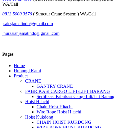
WA/Call
0813 5000 3576
( Structur Crane System ) WA/Call
salesjamatindo@gmail.com
nurasiahjamatindo@gmail.com
Pages
Home
Hubungi Kami
Product
CRANE
GANTRY CRANE
FABRIKASI CARGO LIFT/LIFT BARANG
Sertifikasi Fabrikasi Cargo Lift/Lift Barang
Hoist Hitachi
Chain Hoist Hitachi
Wire Rope Hoist Hitachi
Hoist Kukdong
CHAIN HOIST KUKDONG
WIRE ROPE HOIST KUKDONG