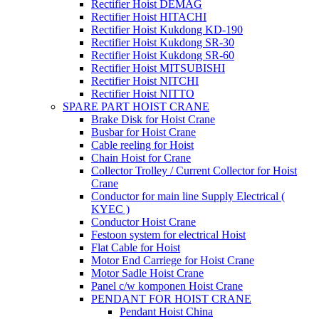
Rectifier Hoist DEMAG
Rectifier Hoist HITACHI
Rectifier Hoist Kukdong KD-190
Rectifier Hoist Kukdong SR-30
Rectifier Hoist Kukdong SR-60
Rectifier Hoist MITSUBISHI
Rectifier Hoist NITCHI
Rectifier Hoist NITTO
SPARE PART HOIST CRANE
Brake Disk for Hoist Crane
Busbar for Hoist Crane
Cable reeling for Hoist
Chain Hoist for Crane
Collector Trolley / Current Collector for Hoist
Crane
Conductor for main line Supply Electrical (
KYEC )
Conductor Hoist Crane
Festoon system for electrical Hoist
Flat Cable for Hoist
Motor End Carriege for Hoist Crane
Motor Sadle Hoist Crane
Panel c/w komponen Hoist Crane
PENDANT FOR HOIST CRANE
Pendant Hoist China