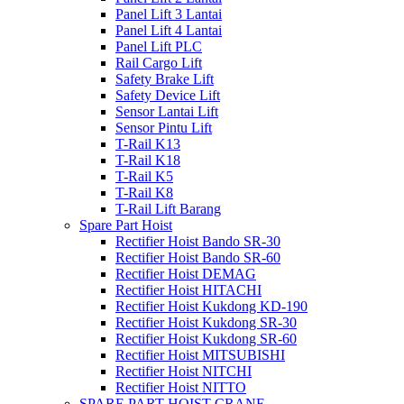
Panel Lift 3 Lantai
Panel Lift 4 Lantai
Panel Lift PLC
Rail Cargo Lift
Safety Brake Lift
Safety Device Lift
Sensor Lantai Lift
Sensor Pintu Lift
T-Rail K13
T-Rail K18
T-Rail K5
T-Rail K8
T-Rail Lift Barang
Spare Part Hoist
Rectifier Hoist Bando SR-30
Rectifier Hoist Bando SR-60
Rectifier Hoist DEMAG
Rectifier Hoist HITACHI
Rectifier Hoist Kukdong KD-190
Rectifier Hoist Kukdong SR-30
Rectifier Hoist Kukdong SR-60
Rectifier Hoist MITSUBISHI
Rectifier Hoist NITCHI
Rectifier Hoist NITTO
SPARE PART HOIST CRANE