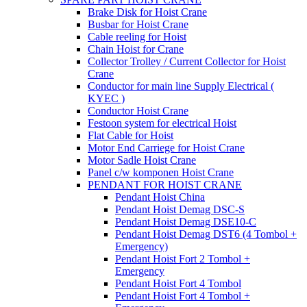
Brake Disk for Hoist Crane
Busbar for Hoist Crane
Cable reeling for Hoist
Chain Hoist for Crane
Collector Trolley / Current Collector for Hoist
Crane
Conductor for main line Supply Electrical (
KYEC )
Conductor Hoist Crane
Festoon system for electrical Hoist
Flat Cable for Hoist
Motor End Carriege for Hoist Crane
Motor Sadle Hoist Crane
Panel c/w komponen Hoist Crane
PENDANT FOR HOIST CRANE
Pendant Hoist China
Pendant Hoist Demag DSC-S
Pendant Hoist Demag DSE10-C
Pendant Hoist Demag DST6 (4 Tombol +
Emergency)
Pendant Hoist Fort 2 Tombol +
Emergency
Pendant Hoist Fort 4 Tombol
Pendant Hoist Fort 4 Tombol +