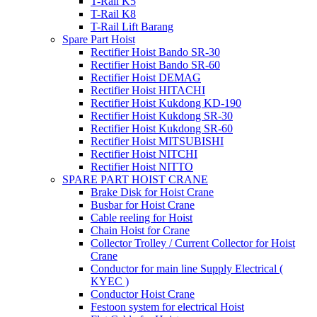
T-Rail K5
T-Rail K8
T-Rail Lift Barang
Spare Part Hoist
Rectifier Hoist Bando SR-30
Rectifier Hoist Bando SR-60
Rectifier Hoist DEMAG
Rectifier Hoist HITACHI
Rectifier Hoist Kukdong KD-190
Rectifier Hoist Kukdong SR-30
Rectifier Hoist Kukdong SR-60
Rectifier Hoist MITSUBISHI
Rectifier Hoist NITCHI
Rectifier Hoist NITTO
SPARE PART HOIST CRANE
Brake Disk for Hoist Crane
Busbar for Hoist Crane
Cable reeling for Hoist
Chain Hoist for Crane
Collector Trolley / Current Collector for Hoist
Crane
Conductor for main line Supply Electrical (
KYEC )
Conductor Hoist Crane
Festoon system for electrical Hoist