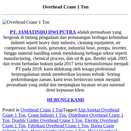
Overhead Crane 1 Ton
PT. JAMATINDO DWI PUTRA
adalah perusahaan yang
bergerak di bidang pengadaan dan pemasangan berbagai kebutuhan
industri seperti heavy duty industry, cleaning equipment, air
compressor, hand tools, generator, industrial hose, pompa, inverter,
hingga material handling untuk mendukung berbagai sektor seperti
manufacturing, chemical process, dan oil & gas. Berdiri sejak 2005
dan resmi berbadan hukum pada 2017 serta bertransformasi menjadi
PT pada 2018, kami didukung oleh tenaga profesional
berpengalaman untuk memberikan layanan terbaik. Seiring
perkembangan zaman, kami terus berinovasi untuk menjadi
perusahaan yang andal dan menjangkau layanan secara nasional
demi kepuasan klien.
HUBUNGI KAMI
Posted in
Overhead Crane 1 Ton
Tagged
Alat Angkat Overhead
Crane 1 Ton
,
Crane Industri 1 Ton
,
Distributor Overhead Crane 1
Ton
,
Double Girder Overhead Crane 1 Ton
,
Electric Overhead
Crane 1 Ton
,
Fabrikasi Overhead Crane 1 Ton
,
Harga Crane
Industri 1 Ton
,
Harga Overhead Crane 1 Ton
,
Hoist Overhead