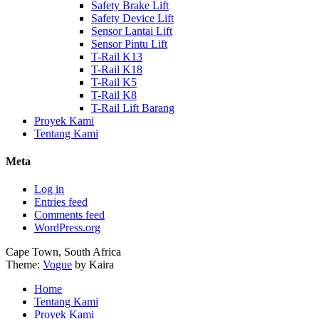
Safety Brake Lift
Safety Device Lift
Sensor Lantai Lift
Sensor Pintu Lift
T-Rail K13
T-Rail K18
T-Rail K5
T-Rail K8
T-Rail Lift Barang
Proyek Kami
Tentang Kami
Meta
Log in
Entries feed
Comments feed
WordPress.org
Cape Town, South Africa
Theme:
Vogue
by Kaira
Home
Tentang Kami
Proyek Kami