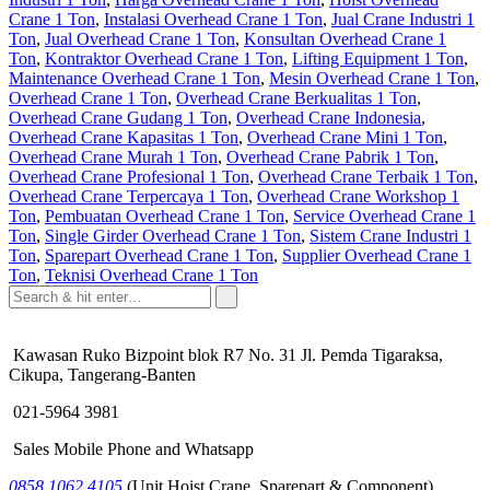
Crane 1 Ton
,
Instalasi Overhead Crane 1 Ton
,
Jual Crane Industri 1
Ton
,
Jual Overhead Crane 1 Ton
,
Konsultan Overhead Crane 1
Ton
,
Kontraktor Overhead Crane 1 Ton
,
Lifting Equipment 1 Ton
,
Maintenance Overhead Crane 1 Ton
,
Mesin Overhead Crane 1 Ton
,
Overhead Crane 1 Ton
,
Overhead Crane Berkualitas 1 Ton
,
Overhead Crane Gudang 1 Ton
,
Overhead Crane Indonesia
,
Overhead Crane Kapasitas 1 Ton
,
Overhead Crane Mini 1 Ton
,
Overhead Crane Murah 1 Ton
,
Overhead Crane Pabrik 1 Ton
,
Overhead Crane Profesional 1 Ton
,
Overhead Crane Terbaik 1 Ton
,
Overhead Crane Terpercaya 1 Ton
,
Overhead Crane Workshop 1
Ton
,
Pembuatan Overhead Crane 1 Ton
,
Service Overhead Crane 1
Ton
,
Single Girder Overhead Crane 1 Ton
,
Sistem Crane Industri 1
Ton
,
Sparepart Overhead Crane 1 Ton
,
Supplier Overhead Crane 1
Ton
,
Teknisi Overhead Crane 1 Ton
Kawasan Ruko Bizpoint blok R7 No. 31 Jl. Pemda Tigaraksa,
Cikupa, Tangerang-Banten
021-5964 3981
Sales Mobile Phone and Whatsapp
0858 1062 4105
(Unit Hoist Crane, Sparepart & Component)