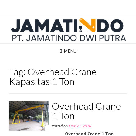
Skip
to
content
MENU
Tag:
Overhead Crane
Kapasitas 1 Ton
Overhead Crane
1 Ton
Posted on
June 27, 2026
Overhead Crane 1 Ton