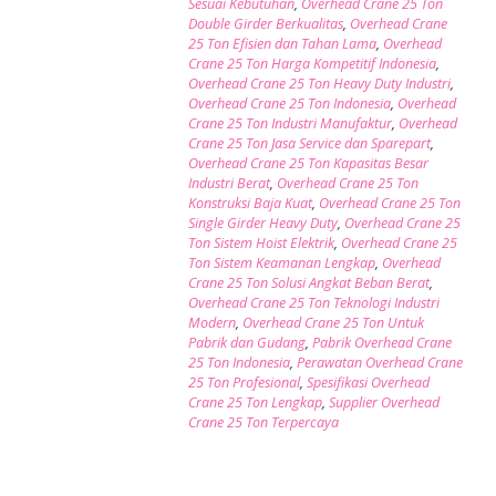
Sesuai Kebutuhan
,
Overhead Crane 25 Ton
Double Girder Berkualitas
,
Overhead Crane
25 Ton Efisien dan Tahan Lama
,
Overhead
Crane 25 Ton Harga Kompetitif Indonesia
,
Overhead Crane 25 Ton Heavy Duty Industri
,
Overhead Crane 25 Ton Indonesia
,
Overhead
Crane 25 Ton Industri Manufaktur
,
Overhead
Crane 25 Ton Jasa Service dan Sparepart
,
Overhead Crane 25 Ton Kapasitas Besar
Industri Berat
,
Overhead Crane 25 Ton
Konstruksi Baja Kuat
,
Overhead Crane 25 Ton
Single Girder Heavy Duty
,
Overhead Crane 25
Ton Sistem Hoist Elektrik
,
Overhead Crane 25
Ton Sistem Keamanan Lengkap
,
Overhead
Crane 25 Ton Solusi Angkat Beban Berat
,
Overhead Crane 25 Ton Teknologi Industri
Modern
,
Overhead Crane 25 Ton Untuk
Pabrik dan Gudang
,
Pabrik Overhead Crane
25 Ton Indonesia
,
Perawatan Overhead Crane
25 Ton Profesional
,
Spesifikasi Overhead
Crane 25 Ton Lengkap
,
Supplier Overhead
Crane 25 Ton Terpercaya