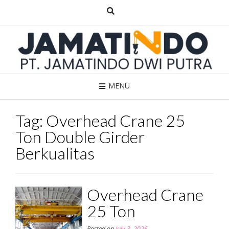
Skip
to
content
MENU
Tag:
Overhead Crane 25
Ton Double Girder
Berkualitas
Overhead Crane
25 Ton
Posted on
July 3, 2026