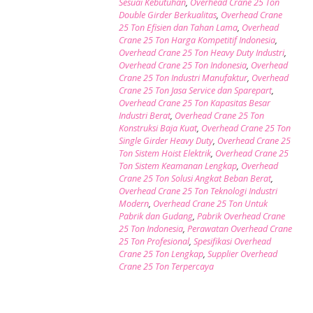
Sesuai Kebutuhan
,
Overhead Crane 25 Ton
Double Girder Berkualitas
,
Overhead Crane
25 Ton Efisien dan Tahan Lama
,
Overhead
Crane 25 Ton Harga Kompetitif Indonesia
,
Overhead Crane 25 Ton Heavy Duty Industri
,
Overhead Crane 25 Ton Indonesia
,
Overhead
Crane 25 Ton Industri Manufaktur
,
Overhead
Crane 25 Ton Jasa Service dan Sparepart
,
Overhead Crane 25 Ton Kapasitas Besar
Industri Berat
,
Overhead Crane 25 Ton
Konstruksi Baja Kuat
,
Overhead Crane 25 Ton
Single Girder Heavy Duty
,
Overhead Crane 25
Ton Sistem Hoist Elektrik
,
Overhead Crane 25
Ton Sistem Keamanan Lengkap
,
Overhead
Crane 25 Ton Solusi Angkat Beban Berat
,
Overhead Crane 25 Ton Teknologi Industri
Modern
,
Overhead Crane 25 Ton Untuk
Pabrik dan Gudang
,
Pabrik Overhead Crane
25 Ton Indonesia
,
Perawatan Overhead Crane
25 Ton Profesional
,
Spesifikasi Overhead
Crane 25 Ton Lengkap
,
Supplier Overhead
Crane 25 Ton Terpercaya