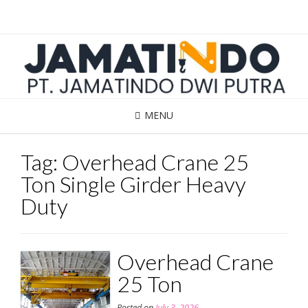
Skip
to
content
MENU
Tag:
Overhead Crane 25
Ton Single Girder Heavy
Duty
Overhead Crane
25 Ton
Posted on
July 3, 2026