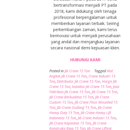
bertransformasi menjadi PT pada
2018, kami didukung oleh tenaga
profesional berpengalaman untuk
memberikan layanan terbaik. Seiring
perkembangan zaman, kami terus
berinovasi untuk menjadi perusahaan
yang andal dan menjangkau layanan
secara nasional demi kepuasan klien.
HUBUNGI KAMI
Posted in
Jib Crane 15 Ton
Tagged
Alat
Angkat Jib Crane 15 Ton
,
Crane Industri 15
Ton
,
Distributor Jib Crane 15 Ton
,
Harga Jib
Crane 15 Ton
,
Instalasi Jib Crane 15 Ton
,
Jasa
Fabrikasi Jib Crane 15 Ton
,
Jib Crane 15 Ton
,
Jib Crane Berkualitas 15 Ton
,
Jib Crane
Custom 15 Ton
,
Jib Crane Floor Mounted 15
Ton
,
Jib Crane Gudang 15 Ton
,
Jib Crane
Heavy Duty 15 Ton
,
Jib Crane Heavy Lift
Indonesia 15 Ton
,
Jib Crane Industri 15 Ton
,
Jib Crane Kapasitas 15 Ton
,
Jib Crane
Konstruksi Baja 15 Ton
,
Jib Crane Lifting