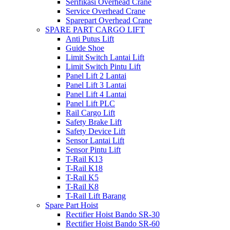
Serifikasi Overhead Crane
Service Overhead Crane
Sparepart Overhead Crane
SPARE PART CARGO LIFT
Anti Putus Lift
Guide Shoe
Limit Switch Lantai Lift
Limit Switch Pintu Lift
Panel Lift 2 Lantai
Panel Lift 3 Lantai
Panel Lift 4 Lantai
Panel Lift PLC
Rail Cargo Lift
Safety Brake Lift
Safety Device Lift
Sensor Lantai Lift
Sensor Pintu Lift
T-Rail K13
T-Rail K18
T-Rail K5
T-Rail K8
T-Rail Lift Barang
Spare Part Hoist
Rectifier Hoist Bando SR-30
Rectifier Hoist Bando SR-60