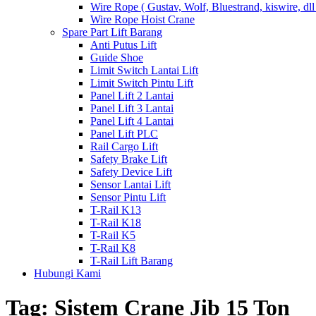
Wire Rope ( Gustav, Wolf, Bluestrand, kiswire, dll
Wire Rope Hoist Crane
Spare Part Lift Barang
Anti Putus Lift
Guide Shoe
Limit Switch Lantai Lift
Limit Switch Pintu Lift
Panel Lift 2 Lantai
Panel Lift 3 Lantai
Panel Lift 4 Lantai
Panel Lift PLC
Rail Cargo Lift
Safety Brake Lift
Safety Device Lift
Sensor Lantai Lift
Sensor Pintu Lift
T-Rail K13
T-Rail K18
T-Rail K5
T-Rail K8
T-Rail Lift Barang
Hubungi Kami
Tag:
Sistem Crane Jib 15 Ton