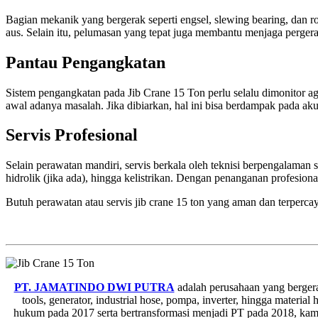
Bagian mekanik yang bergerak seperti engsel, slewing bearing, da
aus. Selain itu, pelumasan yang tepat juga membantu menjaga pergerak
Pantau Pengangkatan
Sistem pengangkatan pada Jib Crane 15 Ton perlu selalu dimonitor agar
awal adanya masalah. Jika dibiarkan, hal ini bisa berdampak pada ak
Servis Profesional
Selain perawatan mandiri, servis berkala oleh teknisi berpengalaman
hidrolik (jika ada), hingga kelistrikan. Dengan penanganan profesional
Butuh perawatan atau servis jib crane 15 ton yang aman dan terperca
PT. JAMATINDO DWI PUTRA
adalah perusahaan yang bergera
tools, generator, industrial hose, pompa, inverter, hingga materi
hukum pada 2017 serta bertransformasi menjadi PT pada 2018, kami