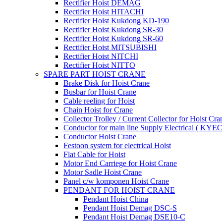
Rectifier Hoist DEMAG
Rectifier Hoist HITACHI
Rectifier Hoist Kukdong KD-190
Rectifier Hoist Kukdong SR-30
Rectifier Hoist Kukdong SR-60
Rectifier Hoist MITSUBISHI
Rectifier Hoist NITCHI
Rectifier Hoist NITTO
SPARE PART HOIST CRANE
Brake Disk for Hoist Crane
Busbar for Hoist Crane
Cable reeling for Hoist
Chain Hoist for Crane
Collector Trolley / Current Collector for Hoist Cra
Conductor for main line Supply Electrical ( KYEC
Conductor Hoist Crane
Festoon system for electrical Hoist
Flat Cable for Hoist
Motor End Carriege for Hoist Crane
Motor Sadle Hoist Crane
Panel c/w komponen Hoist Crane
PENDANT FOR HOIST CRANE
Pendant Hoist China
Pendant Hoist Demag DSC-S
Pendant Hoist Demag DSE10-C