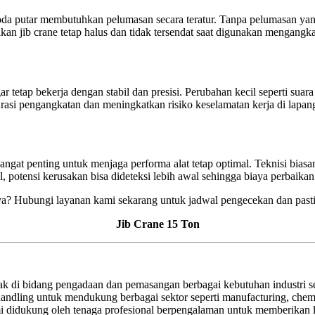
n roda putar membutuhkan pelumasan secara teratur. Tanpa pelumasan 
an jib crane tetap halus dan tidak tersendat saat digunakan mengangka
 tetap bekerja dengan stabil dan presisi. Perubahan kecil seperti suara
urasi pengangkatan dan meningkatkan risiko keselamatan kerja di lapan
 sangat penting untuk menjaga performa alat tetap optimal. Teknisi bi
, potensi kerusakan bisa dideteksi lebih awal sehingga biaya perbaikan 
ya? Hubungi layanan kami sekarang untuk jadwal pengecekan dan pastika
Jib Crane 15 Ton
k di bidang pengadaan dan pemasangan berbagai kebutuhan industri sep
al handling untuk mendukung berbagai sektor seperti manufacturing, chem
 didukung oleh tenaga profesional berpengalaman untuk memberikan l