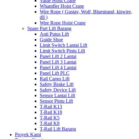
Vahle Hoist Crane
Whamfler Hoist Crane
Wire Rope ( Gustav, Wolf, Bluestrand, kiswire,
dll )
Wire Rope Hoist Crane
Spare Part Lift Barang
Anti Putus Lift
Guide Shoe
Limit Switch Lantai Lift
Limit Switch Pintu Lift
Panel Lift 2 Lantai
Panel Lift 3 Lantai
Panel Lift 4 Lantai
Panel Lift PLC
Rail Cargo Lift
Safety Brake Lift
Safety Device Lift
Sensor Lantai Lift
Sensor Pintu Lift
T-Rail K13
T-Rail K18
T-Rail K5
T-Rail K8
T-Rail Lift Barang
Proyek Kami