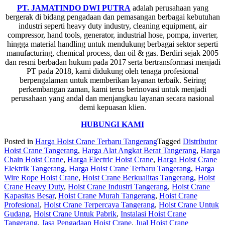
PT. JAMATINDO DWI PUTRA
adalah perusahaan yang
bergerak di bidang pengadaan dan pemasangan berbagai kebutuhan
industri seperti heavy duty industry, cleaning equipment, air
compressor, hand tools, generator, industrial hose, pompa, inverter,
hingga material handling untuk mendukung berbagai sektor seperti
manufacturing, chemical process, dan oil & gas. Berdiri sejak 2005
dan resmi berbadan hukum pada 2017 serta bertransformasi menjadi
PT pada 2018, kami didukung oleh tenaga profesional
berpengalaman untuk memberikan layanan terbaik. Seiring
perkembangan zaman, kami terus berinovasi untuk menjadi
perusahaan yang andal dan menjangkau layanan secara nasional
demi kepuasan klien.
HUBUNGI KAMI
Posted in
Harga Hoist Crane Terbaru Tangerang
Tagged
Distributor
Hoist Crane Tangerang
,
Harga Alat Angkat Berat Tangerang
,
Harga
Chain Hoist Crane
,
Harga Electric Hoist Crane
,
Harga Hoist Crane
Elektrik Tangerang
,
Harga Hoist Crane Terbaru Tangerang
,
Harga
Wire Rope Hoist Crane
,
Hoist Crane Berkualitas Tangerang
,
Hoist
Crane Heavy Duty
,
Hoist Crane Industri Tangerang
,
Hoist Crane
Kapasitas Besar
,
Hoist Crane Murah Tangerang
,
Hoist Crane
Profesional
,
Hoist Crane Terpercaya Tangerang
,
Hoist Crane Untuk
Gudang
,
Hoist Crane Untuk Pabrik
,
Instalasi Hoist Crane
Tangerang
,
Jasa Pengadaan Hoist Crane
,
Jual Hoist Crane