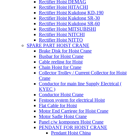
Rectifier Hoist DEMAG
Rectifier Hoist HITACHI
Rectifier Hoist Kukdong KD-190
Rectifier Hoist Kukdong SR-30
Rectifier Hoist Kukdong SR-60
Rectifier Hoist MITSUBISHI
Rectifier Hoist NITCHI
Rectifier Hoist NITTO
SPARE PART HOIST CRANE
Brake Disk for Hoist Crane
Busbar for Hoist Crane
Cable reeling for Hoist
Chain Hoist for Crane
Collector Trolley / Current Collector for Hoist
Crane
Conductor for main line Supply Electrical (
KYEC )
Conductor Hoist Crane
Festoon system for electrical Hoist
Flat Cable for Hoist
Motor End Carriege for Hoist Crane
Motor Sadle Hoist Crane
Panel c/w komponen Hoist Crane
PENDANT FOR HOIST CRANE
Pendant Hoist China