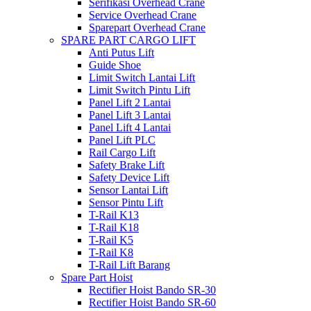
Serifikasi Overhead Crane
Service Overhead Crane
Sparepart Overhead Crane
SPARE PART CARGO LIFT
Anti Putus Lift
Guide Shoe
Limit Switch Lantai Lift
Limit Switch Pintu Lift
Panel Lift 2 Lantai
Panel Lift 3 Lantai
Panel Lift 4 Lantai
Panel Lift PLC
Rail Cargo Lift
Safety Brake Lift
Safety Device Lift
Sensor Lantai Lift
Sensor Pintu Lift
T-Rail K13
T-Rail K18
T-Rail K5
T-Rail K8
T-Rail Lift Barang
Spare Part Hoist
Rectifier Hoist Bando SR-30
Rectifier Hoist Bando SR-60