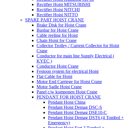
Rectifier Hoist MITSUBISHI
Rectifier Hoist NITCHI
Rectifier Hoist NITTO
SPARE PART HOIST CRANE
Brake Disk for Hoist Crane
Busbar for Hoist Crane
Cable reeling for Hoist
Chain Hoist for Crane
Collector Trolley / Current Collector for Hoist
Crane
Conductor for main line Supply Electrical (
KYEC )
Conductor Hoist Crane
Festoon system for electrical Hoist
Flat Cable for Hoist
Motor End Carriege for Hoist Crane
Motor Sadle Hoist Crane
Panel c/w komponen Hoist Crane
PENDANT FOR HOIST CRANE
Pendant Hoist China
Pendant Hoist Demag DSC-S
Pendant Hoist Demag DSE10-C
Pendant Hoist Demag DST6 (4 Tombol +
Emergency)
Pendant Hoist Fort 2 Tombol +