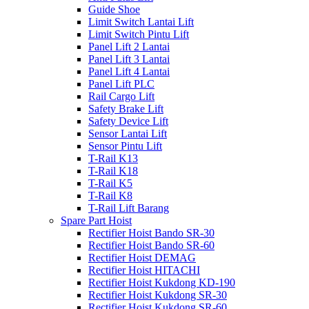
Guide Shoe
Limit Switch Lantai Lift
Limit Switch Pintu Lift
Panel Lift 2 Lantai
Panel Lift 3 Lantai
Panel Lift 4 Lantai
Panel Lift PLC
Rail Cargo Lift
Safety Brake Lift
Safety Device Lift
Sensor Lantai Lift
Sensor Pintu Lift
T-Rail K13
T-Rail K18
T-Rail K5
T-Rail K8
T-Rail Lift Barang
Spare Part Hoist
Rectifier Hoist Bando SR-30
Rectifier Hoist Bando SR-60
Rectifier Hoist DEMAG
Rectifier Hoist HITACHI
Rectifier Hoist Kukdong KD-190
Rectifier Hoist Kukdong SR-30
Rectifier Hoist Kukdong SR-60