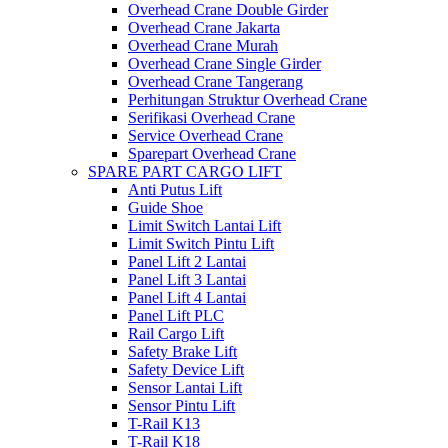
Overhead Crane Double Girder
Overhead Crane Jakarta
Overhead Crane Murah
Overhead Crane Single Girder
Overhead Crane Tangerang
Perhitungan Struktur Overhead Crane
Serifikasi Overhead Crane
Service Overhead Crane
Sparepart Overhead Crane
SPARE PART CARGO LIFT
Anti Putus Lift
Guide Shoe
Limit Switch Lantai Lift
Limit Switch Pintu Lift
Panel Lift 2 Lantai
Panel Lift 3 Lantai
Panel Lift 4 Lantai
Panel Lift PLC
Rail Cargo Lift
Safety Brake Lift
Safety Device Lift
Sensor Lantai Lift
Sensor Pintu Lift
T-Rail K13
T-Rail K18