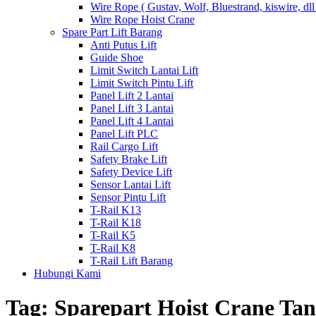
Wire Rope ( Gustav, Wolf, Bluestrand, kiswire, dll
Wire Rope Hoist Crane
Spare Part Lift Barang
Anti Putus Lift
Guide Shoe
Limit Switch Lantai Lift
Limit Switch Pintu Lift
Panel Lift 2 Lantai
Panel Lift 3 Lantai
Panel Lift 4 Lantai
Panel Lift PLC
Rail Cargo Lift
Safety Brake Lift
Safety Device Lift
Sensor Lantai Lift
Sensor Pintu Lift
T-Rail K13
T-Rail K18
T-Rail K5
T-Rail K8
T-Rail Lift Barang
Hubungi Kami
Tag:
Sparepart Hoist Crane Ta