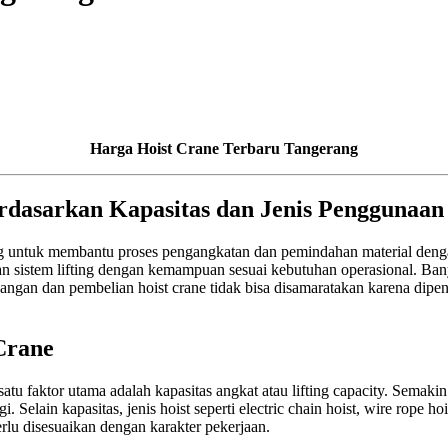
Harga Hoist Crane Terbaru Tangerang
rdasarkan Kapasitas dan Jenis Penggunaan
ing untuk membantu proses pengangkatan dan pemindahan material denga
n sistem lifting dengan kemampuan sesuai kebutuhan operasional. Ban
an dan pembelian hoist crane tidak bisa disamaratakan karena dipengar
Crane
atu faktor utama adalah kapasitas angkat atau lifting capacity. Semak
elain kapasitas, jenis hoist seperti electric chain hoist, wire rope h
rlu disesuaikan dengan karakter pekerjaan.