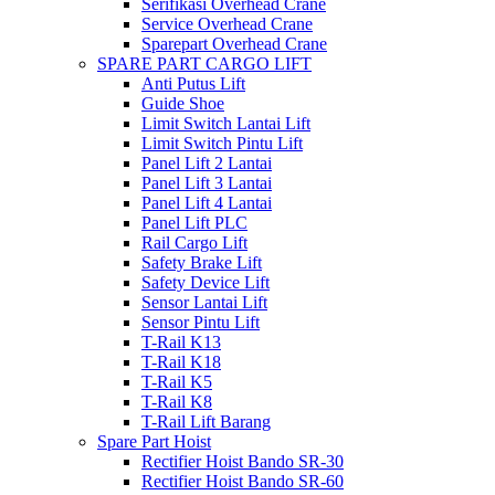
Serifikasi Overhead Crane
Service Overhead Crane
Sparepart Overhead Crane
SPARE PART CARGO LIFT
Anti Putus Lift
Guide Shoe
Limit Switch Lantai Lift
Limit Switch Pintu Lift
Panel Lift 2 Lantai
Panel Lift 3 Lantai
Panel Lift 4 Lantai
Panel Lift PLC
Rail Cargo Lift
Safety Brake Lift
Safety Device Lift
Sensor Lantai Lift
Sensor Pintu Lift
T-Rail K13
T-Rail K18
T-Rail K5
T-Rail K8
T-Rail Lift Barang
Spare Part Hoist
Rectifier Hoist Bando SR-30
Rectifier Hoist Bando SR-60