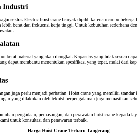
 Industri
ai sektor. Electric hoist crane banyak dipilih karena mampu bekerja le
 lebih berat dan frekuensi kerja tinggi. Untuk kebutuhan sederhana den
awatan.
alatan
i berat material yang akan diangkat. Kapasitas yang tidak sesuai dap
ang dapat membantu menentukan spesifikasi yang tepat, mulai dari kapas
tas
ngan juga perlu menjadi perhatian. Hoist crane yang memiliki standar
an yang dilakukan oleh teknisi berpengalaman juga memastikan seluruh
butuhan pengadaan, pemasangan, dan perawatan hoist crane kepada laya
kami untuk konsultasi dan penawaran terbaik.
Harga Hoist Crane Terbaru Tangerang