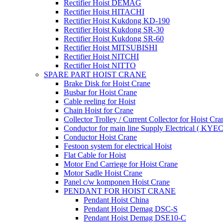
Rectifier Hoist DEMAG
Rectifier Hoist HITACHI
Rectifier Hoist Kukdong KD-190
Rectifier Hoist Kukdong SR-30
Rectifier Hoist Kukdong SR-60
Rectifier Hoist MITSUBISHI
Rectifier Hoist NITCHI
Rectifier Hoist NITTO
SPARE PART HOIST CRANE
Brake Disk for Hoist Crane
Busbar for Hoist Crane
Cable reeling for Hoist
Chain Hoist for Crane
Collector Trolley / Current Collector for Hoist Cra
Conductor for main line Supply Electrical ( KYEC
Conductor Hoist Crane
Festoon system for electrical Hoist
Flat Cable for Hoist
Motor End Carriege for Hoist Crane
Motor Sadle Hoist Crane
Panel c/w komponen Hoist Crane
PENDANT FOR HOIST CRANE
Pendant Hoist China
Pendant Hoist Demag DSC-S
Pendant Hoist Demag DSE10-C