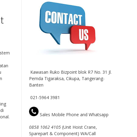
t
istem
latan
Kawasan Ruko Bizpoint blok R7 No. 31 Jl.
u
Pemda Tigaraksa, Cikupa, Tangerang-
an
Banten
021-5964 3981
ing
di
Sales Mobile Phone and Whatsapp
onal.
0858 1062 4105
(Unit Hoist Crane,
Sparepart & Component) WA/Call