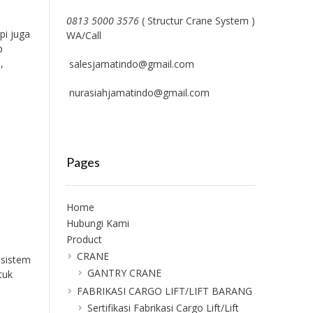
0813 5000 3576
( Structur Crane System )
pi juga
WA/Call
p
,
salesjamatindo@gmail.com
nurasiahjamatindo@gmail.com
Pages
Home
Hubungi Kami
Product
CRANE
 sistem
GANTRY CRANE
tuk
FABRIKASI CARGO LIFT/LIFT BARANG
Sertifikasi Fabrikasi Cargo Lift/Lift