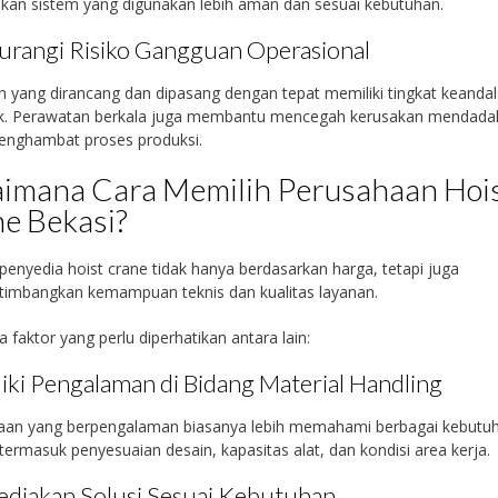
kan sistem yang digunakan lebih aman dan sesuai kebutuhan.
rangi Risiko Gangguan Operasional
n yang dirancang dan dipasang dengan tepat memiliki tingkat keanda
aik. Perawatan berkala juga membantu mencegah kerusakan mendada
enghambat proses produksi.
imana Cara Memilih Perusahaan Hoi
e Bekasi?
penyedia hoist crane tidak hanya berdasarkan harga, tetapi juga
imbangkan kemampuan teknis dan kualitas layanan.
 faktor yang perlu diperhatikan antara lain:
iki Pengalaman di Bidang Material Handling
aan yang berpengalaman biasanya lebih memahami berbagai kebutu
, termasuk penyesuaian desain, kapasitas alat, dan kondisi area kerja.
diakan Solusi Sesuai Kebutuhan