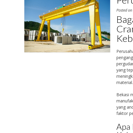
Posted o
Bag
Cra
Keb
Perusaha
pengangk
pergudan
yang tep
meningk
material
Bekasi m
manufakt
yang and
faktor p
Apa 