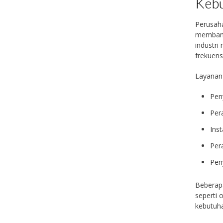
Kebu
Perusaha
membantu
industri
frekuens
Layanan
Pen
Per
Ins
Per
Pen
Beberapa
seperti 
kebutuhan