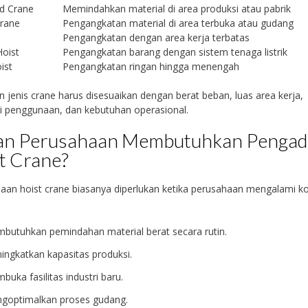
d Crane
Memindahkan material di area produksi atau pabrik
Crane
Pengangkatan material di area terbuka atau gudang
e
Pengangkatan dengan area kerja terbatas
Hoist
Pengangkatan barang dengan sistem tenaga listrik
ist
Pengangkatan ringan hingga menengah
n jenis crane harus disesuaikan dengan berat beban, luas area kerja,
i penggunaan, dan kebutuhan operasional.
an Perusahaan Membutuhkan Penga
t Crane?
an hoist crane biasanya diperlukan ketika perusahaan mengalami ko
butuhkan pemindahan material berat secara rutin.
ingkatkan kapasitas produksi.
uka fasilitas industri baru.
goptimalkan proses gudang.