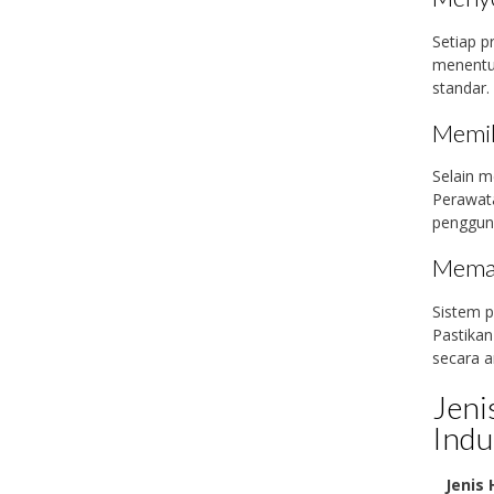
Setiap p
menentuk
standar.
Memil
Selain m
Perawat
penggun
Memah
Sistem 
Pastika
secara 
Jeni
Indu
Jenis 