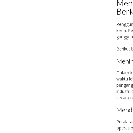
Meng
Berk
Pengguna
kerja. P
gangguan
Berikut 
Menin
Dalam k
waktu le
pengangk
industri
secara ru
Mendu
Peralata
operasi