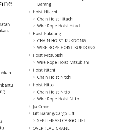
rane
Barang
Hoist Hitachi
Chain Hoist Hitachi
matan
Wire Rope Hoist Hitachi
akan,
Hoist Kukdong
CHAIN HOIST KUKDONG
WIRE ROPE HOIST KUKDONG
.
Hoist Mitsubishi
Wire Rope Hoist Mitsubishi
Hoist Nitchi
tuhkan
Chain Hoist Nitchi
Hoist Nitto
embantu
ang
Chain Hoist Nitto
Wire Rope Hoist Nitto
Jib Crane
Lift Barang/Cargo Lift
SERTIFIKASI CARGO LIFT
si
tu
OVERHEAD CRANE