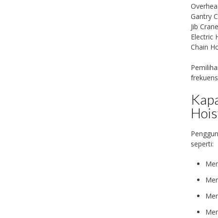
Overhea
Gantry 
Jib Cran
Electric 
Chain Ho
Pemiliha
frekuens
Kap
Hois
Pengguna
seperti:
Mem
Men
Memb
Men