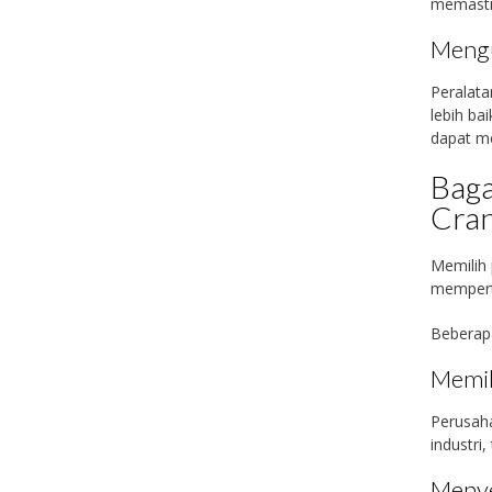
memasti
Mengu
Peralata
lebih b
dapat m
Baga
Cran
Memilih 
mempert
Beberapa
Memil
Perusah
industri
Menye