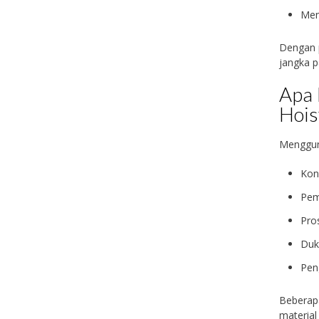
Men
Dengan p
jangka p
Apa
Hois
Menggun
Kon
Pemi
Pros
Duk
Pen
Beberap
material