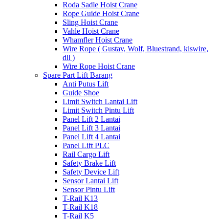
Roda Sadle Hoist Crane
Rope Guide Hoist Crane
Sling Hoist Crane
Vahle Hoist Crane
Whamfler Hoist Crane
Wire Rope ( Gustav, Wolf, Bluestrand, kiswire,
dll )
Wire Rope Hoist Crane
Spare Part Lift Barang
Anti Putus Lift
Guide Shoe
Limit Switch Lantai Lift
Limit Switch Pintu Lift
Panel Lift 2 Lantai
Panel Lift 3 Lantai
Panel Lift 4 Lantai
Panel Lift PLC
Rail Cargo Lift
Safety Brake Lift
Safety Device Lift
Sensor Lantai Lift
Sensor Pintu Lift
T-Rail K13
T-Rail K18
T-Rail K5