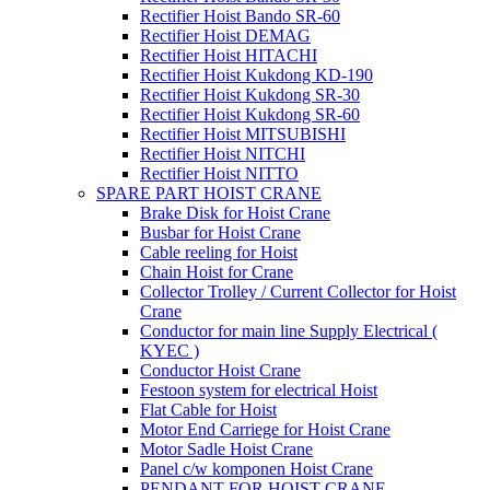
Rectifier Hoist Bando SR-60
Rectifier Hoist DEMAG
Rectifier Hoist HITACHI
Rectifier Hoist Kukdong KD-190
Rectifier Hoist Kukdong SR-30
Rectifier Hoist Kukdong SR-60
Rectifier Hoist MITSUBISHI
Rectifier Hoist NITCHI
Rectifier Hoist NITTO
SPARE PART HOIST CRANE
Brake Disk for Hoist Crane
Busbar for Hoist Crane
Cable reeling for Hoist
Chain Hoist for Crane
Collector Trolley / Current Collector for Hoist
Crane
Conductor for main line Supply Electrical (
KYEC )
Conductor Hoist Crane
Festoon system for electrical Hoist
Flat Cable for Hoist
Motor End Carriege for Hoist Crane
Motor Sadle Hoist Crane
Panel c/w komponen Hoist Crane
PENDANT FOR HOIST CRANE