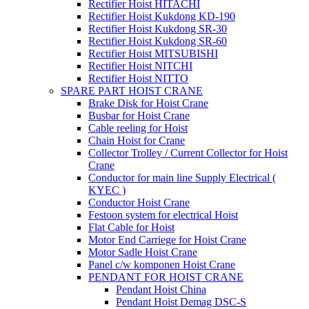
Rectifier Hoist HITACHI
Rectifier Hoist Kukdong KD-190
Rectifier Hoist Kukdong SR-30
Rectifier Hoist Kukdong SR-60
Rectifier Hoist MITSUBISHI
Rectifier Hoist NITCHI
Rectifier Hoist NITTO
SPARE PART HOIST CRANE
Brake Disk for Hoist Crane
Busbar for Hoist Crane
Cable reeling for Hoist
Chain Hoist for Crane
Collector Trolley / Current Collector for Hoist
Crane
Conductor for main line Supply Electrical (
KYEC )
Conductor Hoist Crane
Festoon system for electrical Hoist
Flat Cable for Hoist
Motor End Carriege for Hoist Crane
Motor Sadle Hoist Crane
Panel c/w komponen Hoist Crane
PENDANT FOR HOIST CRANE
Pendant Hoist China
Pendant Hoist Demag DSC-S