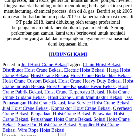
compressor, hand tools, generator, industrial hose, pompa, inverter,
hingga material handling untuk mendukung berbagai sektor seperti
manufacturing, chemical process, dan oil & gas. Berdiri sejak 2005
dan resmi berbadan hukum pada 2017 serta bertransformasi menjadi
PT pada 2018, kami didukung oleh tenaga profesional
berpengalaman untuk memberikan layanan terbaik. Seiring
perkembangan zaman, kami terus berinovasi untuk menjadi
perusahaan yang andal dan menjangkau layanan secara nasional
demi kepuasan klien.
HUBUNGI KAMI
Posted in
Jual Hoist Crane Bekasi
Tagged
Chain Hoist Bekasi
,
Distributor Hoist Crane Bekasi
,
Electric Hoist Bekasi
,
Harga Hoist
Crane Bekasi
,
Hoist Crane Bekasi
,
Hoist Crane Berkualitas Bekasi
,
Hoist Crane Custom Bekasi
,
Hoist Crane Heavy Duty Bekasi
,
Hoist
Crane Industri Bekasi
,
Hoist Crane Kapasitas Besar Bekasi
,
Hoist
Crane Pabrik Bekasi
,
Hoist Crane Terpercaya Bekasi
,
Hoist Crane
Untuk Gudang Bekasi
,
Hoist Crane Untuk Manufaktur Bekasi
,
Jasa
Pemasangan Hoist Crane Bekasi
,
Jasa Service Hoist Crane Bekasi
,
Jual Hoist Crane Bekasi
,
Kontraktor Hoist Crane Bekasi
,
Overhead
Crane Bekasi
,
Pengadaan Hoist Crane Bekasi
,
Perawatan Hoist
Crane Bekasi
,
Perusahaan Hoist Crane Bekasi
,
Solusi Hoist Crane
Bekasi
,
Spare Part Hoist Crane Bekasi
,
Supplier Hoist Crane
Bekasi
,
Wire Rope Hoist Bekasi