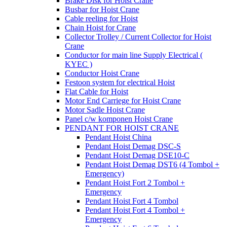
Brake Disk for Hoist Crane
Busbar for Hoist Crane
Cable reeling for Hoist
Chain Hoist for Crane
Collector Trolley / Current Collector for Hoist
Crane
Conductor for main line Supply Electrical (
KYEC )
Conductor Hoist Crane
Festoon system for electrical Hoist
Flat Cable for Hoist
Motor End Carriege for Hoist Crane
Motor Sadle Hoist Crane
Panel c/w komponen Hoist Crane
PENDANT FOR HOIST CRANE
Pendant Hoist China
Pendant Hoist Demag DSC-S
Pendant Hoist Demag DSE10-C
Pendant Hoist Demag DST6 (4 Tombol +
Emergency)
Pendant Hoist Fort 2 Tombol +
Emergency
Pendant Hoist Fort 4 Tombol
Pendant Hoist Fort 4 Tombol +
Emergency