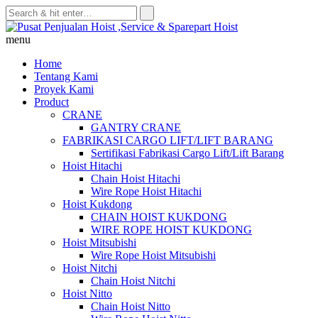
Skip
to
content
menu
Home
Tentang Kami
Proyek Kami
Product
CRANE
GANTRY CRANE
FABRIKASI CARGO LIFT/LIFT BARANG
Sertifikasi Fabrikasi Cargo Lift/Lift Barang
Hoist Hitachi
Chain Hoist Hitachi
Wire Rope Hoist Hitachi
Hoist Kukdong
CHAIN HOIST KUKDONG
WIRE ROPE HOIST KUKDONG
Hoist Mitsubishi
Wire Rope Hoist Mitsubishi
Hoist Nitchi
Chain Hoist Nitchi
Hoist Nitto
Chain Hoist Nitto