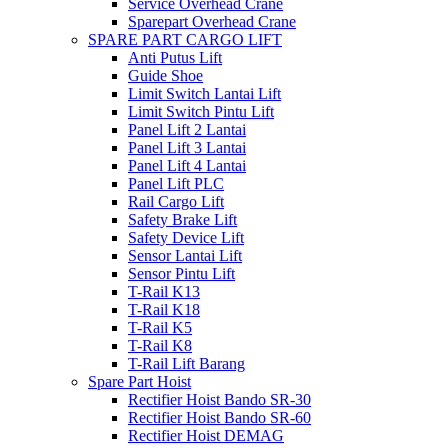
Service Overhead Crane
Sparepart Overhead Crane
SPARE PART CARGO LIFT
Anti Putus Lift
Guide Shoe
Limit Switch Lantai Lift
Limit Switch Pintu Lift
Panel Lift 2 Lantai
Panel Lift 3 Lantai
Panel Lift 4 Lantai
Panel Lift PLC
Rail Cargo Lift
Safety Brake Lift
Safety Device Lift
Sensor Lantai Lift
Sensor Pintu Lift
T-Rail K13
T-Rail K18
T-Rail K5
T-Rail K8
T-Rail Lift Barang
Spare Part Hoist
Rectifier Hoist Bando SR-30
Rectifier Hoist Bando SR-60
Rectifier Hoist DEMAG