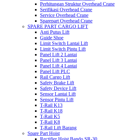
Perhitungan Struktur Overhead Crane
Serifikasi Overhead Crane
Service Overhead Crane
Sparepart Overhead Crane
SPARE PART CARGO LIFT
Anti Putus Lift
Guide Shoe
Limit Switch Lantai Lift
Limit Switch Pintu Lift
Panel Lift 2 Lantai
Panel Lift 3 Lantai
Panel Lift 4 Lantai
Panel Lift PLC
Rail Cargo Lift
Safety Brake Lift
Safety Device Lift
Sensor Lantai Lift
Sensor Pintu Lift
T-Rail K13
T-Rail K18
T-Rail K5
T-Rail K8
T-Rail Lift Barang
Spare Part Hoist
Rectifier Hoist Bando SR-30