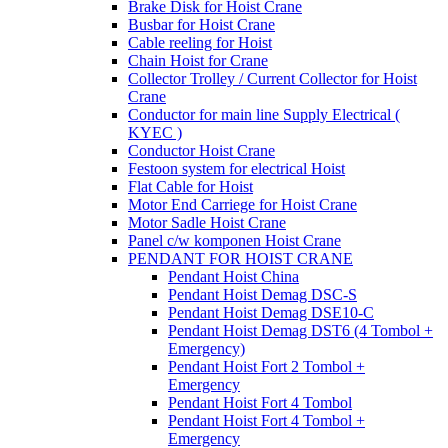
Brake Disk for Hoist Crane
Busbar for Hoist Crane
Cable reeling for Hoist
Chain Hoist for Crane
Collector Trolley / Current Collector for Hoist
Crane
Conductor for main line Supply Electrical (
KYEC )
Conductor Hoist Crane
Festoon system for electrical Hoist
Flat Cable for Hoist
Motor End Carriege for Hoist Crane
Motor Sadle Hoist Crane
Panel c/w komponen Hoist Crane
PENDANT FOR HOIST CRANE
Pendant Hoist China
Pendant Hoist Demag DSC-S
Pendant Hoist Demag DSE10-C
Pendant Hoist Demag DST6 (4 Tombol +
Emergency)
Pendant Hoist Fort 2 Tombol +
Emergency
Pendant Hoist Fort 4 Tombol
Pendant Hoist Fort 4 Tombol +
Emergency