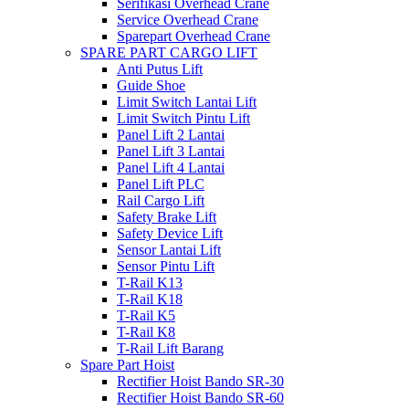
Serifikasi Overhead Crane
Service Overhead Crane
Sparepart Overhead Crane
SPARE PART CARGO LIFT
Anti Putus Lift
Guide Shoe
Limit Switch Lantai Lift
Limit Switch Pintu Lift
Panel Lift 2 Lantai
Panel Lift 3 Lantai
Panel Lift 4 Lantai
Panel Lift PLC
Rail Cargo Lift
Safety Brake Lift
Safety Device Lift
Sensor Lantai Lift
Sensor Pintu Lift
T-Rail K13
T-Rail K18
T-Rail K5
T-Rail K8
T-Rail Lift Barang
Spare Part Hoist
Rectifier Hoist Bando SR-30
Rectifier Hoist Bando SR-60