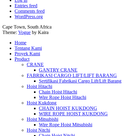
Log in
Entries feed
Comments feed
WordPress.org
Cape Town, South Africa
Theme:
Vogue
by Kaira
Home
Tentang Kami
Proyek Kami
Product
CRANE
GANTRY CRANE
FABRIKASI CARGO LIFT/LIFT BARANG
Sertifikasi Fabrikasi Cargo Lift/Lift Barang
Hoist Hitachi
Chain Hoist Hitachi
Wire Rope Hoist Hitachi
Hoist Kukdong
CHAIN HOIST KUKDONG
WIRE ROPE HOIST KUKDONG
Hoist Mitsubishi
Wire Rope Hoist Mitsubishi
Hoist Nitchi
Chain Hoist Nitchi