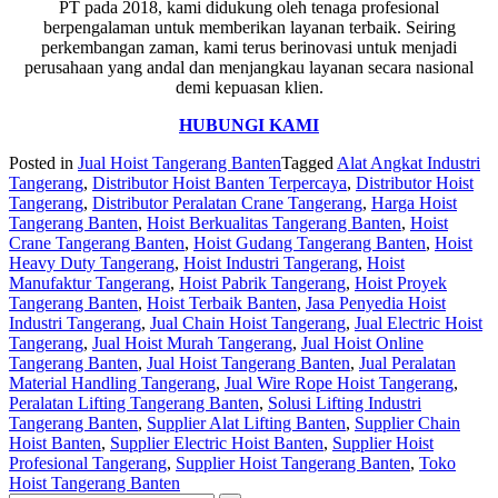
PT pada 2018, kami didukung oleh tenaga profesional
berpengalaman untuk memberikan layanan terbaik. Seiring
perkembangan zaman, kami terus berinovasi untuk menjadi
perusahaan yang andal dan menjangkau layanan secara nasional
demi kepuasan klien.
HUBUNGI KAMI
Posted in
Jual Hoist Tangerang Banten
Tagged
Alat Angkat Industri
Tangerang
,
Distributor Hoist Banten Terpercaya
,
Distributor Hoist
Tangerang
,
Distributor Peralatan Crane Tangerang
,
Harga Hoist
Tangerang Banten
,
Hoist Berkualitas Tangerang Banten
,
Hoist
Crane Tangerang Banten
,
Hoist Gudang Tangerang Banten
,
Hoist
Heavy Duty Tangerang
,
Hoist Industri Tangerang
,
Hoist
Manufaktur Tangerang
,
Hoist Pabrik Tangerang
,
Hoist Proyek
Tangerang Banten
,
Hoist Terbaik Banten
,
Jasa Penyedia Hoist
Industri Tangerang
,
Jual Chain Hoist Tangerang
,
Jual Electric Hoist
Tangerang
,
Jual Hoist Murah Tangerang
,
Jual Hoist Online
Tangerang Banten
,
Jual Hoist Tangerang Banten
,
Jual Peralatan
Material Handling Tangerang
,
Jual Wire Rope Hoist Tangerang
,
Peralatan Lifting Tangerang Banten
,
Solusi Lifting Industri
Tangerang Banten
,
Supplier Alat Lifting Banten
,
Supplier Chain
Hoist Banten
,
Supplier Electric Hoist Banten
,
Supplier Hoist
Profesional Tangerang
,
Supplier Hoist Tangerang Banten
,
Toko
Hoist Tangerang Banten