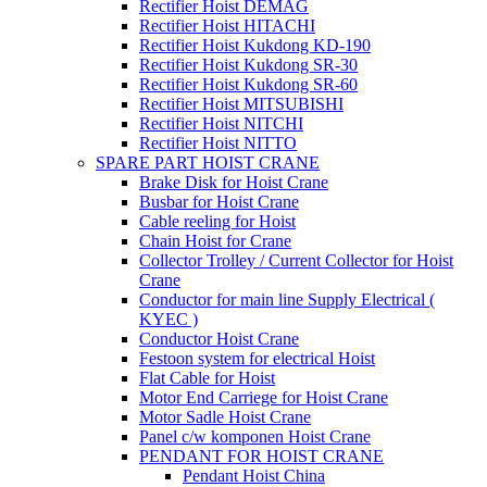
Rectifier Hoist DEMAG
Rectifier Hoist HITACHI
Rectifier Hoist Kukdong KD-190
Rectifier Hoist Kukdong SR-30
Rectifier Hoist Kukdong SR-60
Rectifier Hoist MITSUBISHI
Rectifier Hoist NITCHI
Rectifier Hoist NITTO
SPARE PART HOIST CRANE
Brake Disk for Hoist Crane
Busbar for Hoist Crane
Cable reeling for Hoist
Chain Hoist for Crane
Collector Trolley / Current Collector for Hoist
Crane
Conductor for main line Supply Electrical (
KYEC )
Conductor Hoist Crane
Festoon system for electrical Hoist
Flat Cable for Hoist
Motor End Carriege for Hoist Crane
Motor Sadle Hoist Crane
Panel c/w komponen Hoist Crane
PENDANT FOR HOIST CRANE
Pendant Hoist China