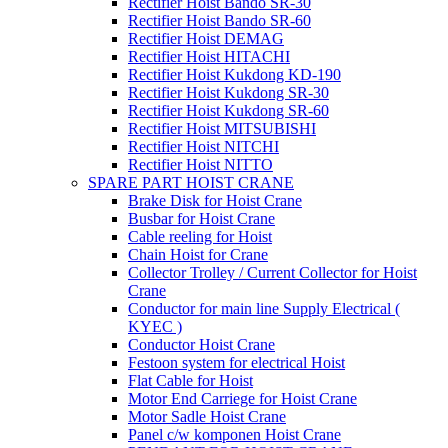
Rectifier Hoist Bando SR-30
Rectifier Hoist Bando SR-60
Rectifier Hoist DEMAG
Rectifier Hoist HITACHI
Rectifier Hoist Kukdong KD-190
Rectifier Hoist Kukdong SR-30
Rectifier Hoist Kukdong SR-60
Rectifier Hoist MITSUBISHI
Rectifier Hoist NITCHI
Rectifier Hoist NITTO
SPARE PART HOIST CRANE
Brake Disk for Hoist Crane
Busbar for Hoist Crane
Cable reeling for Hoist
Chain Hoist for Crane
Collector Trolley / Current Collector for Hoist
Crane
Conductor for main line Supply Electrical (
KYEC )
Conductor Hoist Crane
Festoon system for electrical Hoist
Flat Cable for Hoist
Motor End Carriege for Hoist Crane
Motor Sadle Hoist Crane
Panel c/w komponen Hoist Crane