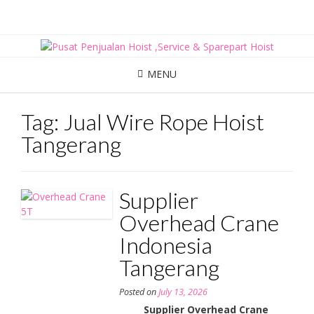
Skip
to
content
MENU
Tag:
Jual Wire Rope Hoist
Tangerang
Supplier
Overhead Crane
Indonesia
Tangerang
Posted on
July 13, 2026
Supplier Overhead Crane