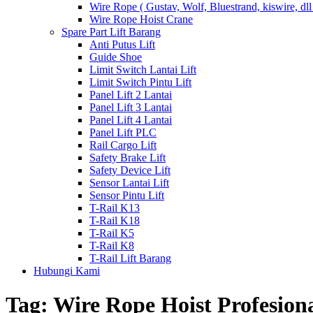
Wire Rope ( Gustav, Wolf, Bluestrand, kiswire, dll
Wire Rope Hoist Crane
Spare Part Lift Barang
Anti Putus Lift
Guide Shoe
Limit Switch Lantai Lift
Limit Switch Pintu Lift
Panel Lift 2 Lantai
Panel Lift 3 Lantai
Panel Lift 4 Lantai
Panel Lift PLC
Rail Cargo Lift
Safety Brake Lift
Safety Device Lift
Sensor Lantai Lift
Sensor Pintu Lift
T-Rail K13
T-Rail K18
T-Rail K5
T-Rail K8
T-Rail Lift Barang
Hubungi Kami
Tag:
Wire Rope Hoist Profesion