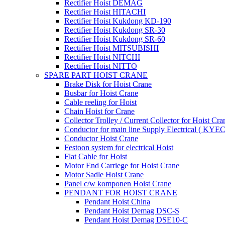
Rectifier Hoist DEMAG
Rectifier Hoist HITACHI
Rectifier Hoist Kukdong KD-190
Rectifier Hoist Kukdong SR-30
Rectifier Hoist Kukdong SR-60
Rectifier Hoist MITSUBISHI
Rectifier Hoist NITCHI
Rectifier Hoist NITTO
SPARE PART HOIST CRANE
Brake Disk for Hoist Crane
Busbar for Hoist Crane
Cable reeling for Hoist
Chain Hoist for Crane
Collector Trolley / Current Collector for Hoist Cra
Conductor for main line Supply Electrical ( KYEC
Conductor Hoist Crane
Festoon system for electrical Hoist
Flat Cable for Hoist
Motor End Carriege for Hoist Crane
Motor Sadle Hoist Crane
Panel c/w komponen Hoist Crane
PENDANT FOR HOIST CRANE
Pendant Hoist China
Pendant Hoist Demag DSC-S
Pendant Hoist Demag DSE10-C