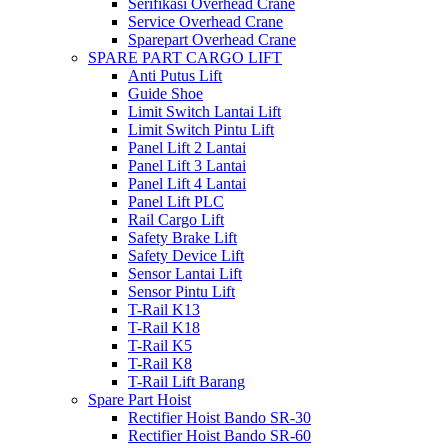
Serifikasi Overhead Crane
Service Overhead Crane
Sparepart Overhead Crane
SPARE PART CARGO LIFT
Anti Putus Lift
Guide Shoe
Limit Switch Lantai Lift
Limit Switch Pintu Lift
Panel Lift 2 Lantai
Panel Lift 3 Lantai
Panel Lift 4 Lantai
Panel Lift PLC
Rail Cargo Lift
Safety Brake Lift
Safety Device Lift
Sensor Lantai Lift
Sensor Pintu Lift
T-Rail K13
T-Rail K18
T-Rail K5
T-Rail K8
T-Rail Lift Barang
Spare Part Hoist
Rectifier Hoist Bando SR-30
Rectifier Hoist Bando SR-60