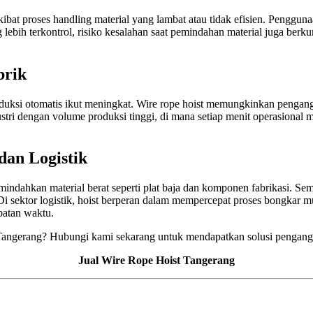
kibat proses handling material yang lambat atau tidak efisien. Pengg
bih terkontrol, risiko kesalahan saat pemindahan material juga berku
brik
 produksi otomatis ikut meningkat. Wire rope hoist memungkinkan penga
ustri dengan volume produksi tinggi, di mana setiap menit operasional m
dan Logistik
indahkan material berat seperti plat baja dan komponen fabrikasi. Seme
i sektor logistik, hoist berperan dalam mempercepat proses bongkar mu
patan waktu.
i Tangerang? Hubungi kami sekarang untuk mendapatkan solusi pengangk
Jual Wire Rope Hoist Tangerang