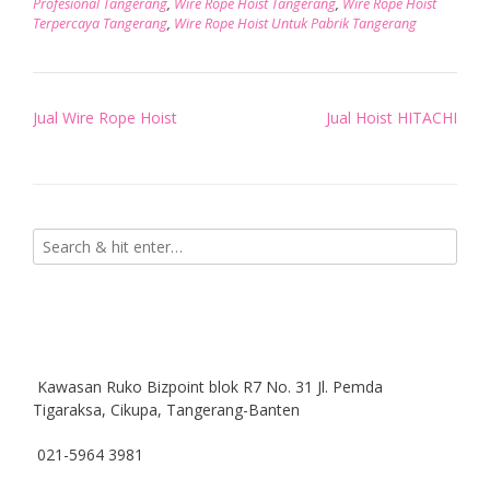
Profesional Tangerang
,
Wire Rope Hoist Tangerang
,
Wire Rope Hoist
Terpercaya Tangerang
,
Wire Rope Hoist Untuk Pabrik Tangerang
Post
Jual Wire Rope Hoist
Jual Hoist HITACHI
navigation
Kawasan Ruko Bizpoint blok R7 No. 31 Jl. Pemda
Tigaraksa, Cikupa, Tangerang-Banten
021-5964 3981