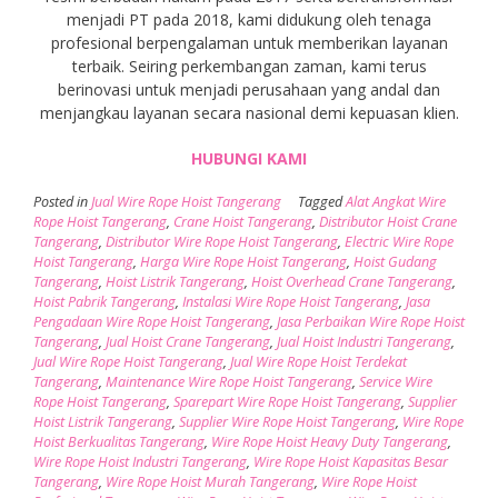
menjadi PT pada 2018, kami didukung oleh tenaga
profesional berpengalaman untuk memberikan layanan
terbaik. Seiring perkembangan zaman, kami terus
berinovasi untuk menjadi perusahaan yang andal dan
menjangkau layanan secara nasional demi kepuasan klien.
HUBUNGI KAMI
Posted in
Jual Wire Rope Hoist Tangerang
Tagged
Alat Angkat Wire
Rope Hoist Tangerang
,
Crane Hoist Tangerang
,
Distributor Hoist Crane
Tangerang
,
Distributor Wire Rope Hoist Tangerang
,
Electric Wire Rope
Hoist Tangerang
,
Harga Wire Rope Hoist Tangerang
,
Hoist Gudang
Tangerang
,
Hoist Listrik Tangerang
,
Hoist Overhead Crane Tangerang
,
Hoist Pabrik Tangerang
,
Instalasi Wire Rope Hoist Tangerang
,
Jasa
Pengadaan Wire Rope Hoist Tangerang
,
Jasa Perbaikan Wire Rope Hoist
Tangerang
,
Jual Hoist Crane Tangerang
,
Jual Hoist Industri Tangerang
,
Jual Wire Rope Hoist Tangerang
,
Jual Wire Rope Hoist Terdekat
Tangerang
,
Maintenance Wire Rope Hoist Tangerang
,
Service Wire
Rope Hoist Tangerang
,
Sparepart Wire Rope Hoist Tangerang
,
Supplier
Hoist Listrik Tangerang
,
Supplier Wire Rope Hoist Tangerang
,
Wire Rope
Hoist Berkualitas Tangerang
,
Wire Rope Hoist Heavy Duty Tangerang
,
Wire Rope Hoist Industri Tangerang
,
Wire Rope Hoist Kapasitas Besar
Tangerang
,
Wire Rope Hoist Murah Tangerang
,
Wire Rope Hoist