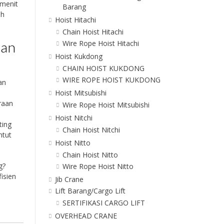
 menit
Barang
ih
Hoist Hitachi
Chain Hoist Hitachi
dan
Wire Rope Hoist Hitachi
Hoist Kukdong
CHAIN HOIST KUKDONG
WIRE ROPE HOIST KUKDONG
an
Hoist Mitsubishi
raan
Wire Rope Hoist Mitsubishi
Hoist Nitchi
ting
Chain Hoist Nitchi
ntut
Hoist Nitto
Chain Hoist Nitto
g?
Wire Rope Hoist Nitto
isien
Jib Crane
Lift Barang/Cargo Lift
SERTIFIKASI CARGO LIFT
OVERHEAD CRANE