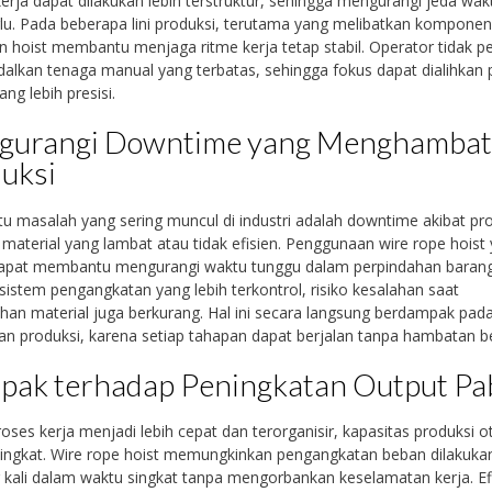
kerja dapat dilakukan lebih terstruktur, sehingga mengurangi jeda wa
rlu. Pada beberapa lini produksi, terutama yang melibatkan komponen
n hoist membantu menjaga ritme kerja tetap stabil. Operator tidak per
lkan tenaga manual yang terbatas, sehingga fokus dapat dialihkan
ng lebih presisi.
gurangi Downtime yang Menghamba
uksi
tu masalah yang sering muncul di industri adalah downtime akibat pr
 material yang lambat atau tidak efisien. Penggunaan wire rope hoist
dapat membantu mengurangi waktu tunggu dalam perpindahan barang
istem pengangkatan yang lebih terkontrol, risiko kesalahan saat
an material juga berkurang. Hal ini secara langsung berdampak pad
an produksi, karena setiap tahapan dapat berjalan tanpa hambatan be
ak terhadap Peningkatan Output Pa
roses kerja menjadi lebih cepat dan terorganisir, kapasitas produksi 
ingkat. Wire rope hoist memungkinkan pengangkatan beban dilakuka
 kali dalam waktu singkat tanpa mengorbankan keselamatan kerja. Efi