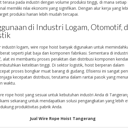
at terasa pada industri dengan volume produksi tinggi, di mana setiap
nal memiliki nilai ekonomi yang signifikan. Dengan alur kerja yang leb
target produksi harian lebih mudah tercapai.
gunaan di Industri Logam, Otomotif, 
stik
r industri logam, wire rope hoist banyak digunakan untuk memindahk
 berat seperti plat baja dan komponen fabrikasi. Sementara di industri
, alat ini membantu proses perakitan dan distribusi komponen kenda
butuhkan ketelitian tinggi. Di sektor logistik, hoist berperan dalam
pat proses bongkar muat barang di gudang. Efisiensi ini sangat pen
njaga kecepatan distribusi, terutama dalam rantai pasok yang menu
n waktu.
re rope hoist yang sesuai untuk kebutuhan industri Anda di Tangeran
kami sekarang untuk mendapatkan solusi pengangkatan yang lebih ef
ukung produktivitas pabrik Anda.
Jual Wire Rope Hoist Tangerang