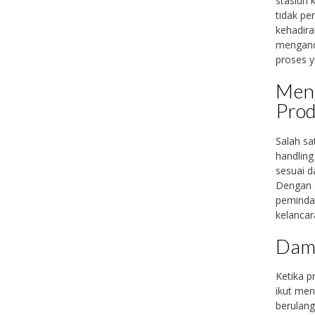
stasiun 
tidak pe
kehadira
menganda
proses ya
Men
Prod
Salah sa
handling
sesuai 
Dengan s
pemindah
kelancar
Damp
Ketika p
ikut men
berulang