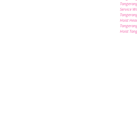
Tangeran
Service W
Tangeran
Hoist Hea
Tangeran
Hoist Tan