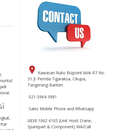
Kawasan Ruko Bizpoint blok R7 No.
i
31 Jl. Pemda Tigaraksa, Cikupa,
enuntut
Tangerang-Banten
jadi
ional.
021-5964 3981
si
Sales Mobile Phone and Whatsapp
ngkat,
0858 1062 4105
(Unit Hoist Crane,
ntar
Sparepart & Component) WA/Call