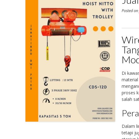
Posted o
Wire
Tang
Mod
Di kawas
material
menganda
proses k
salah sa
Pera
Dalam li
tetapi j