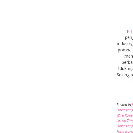
PT
pen
industry
pompa, 
manu
berba
didukung
Seiring
Posted in
Hoist Tan
Wire Rope
Listrik Ta
Hoist Tan
Tangeran