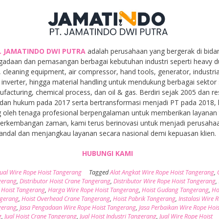
. JAMATINDO DWI PUTRA
adalah perusahaan yang bergerak di bida
gadaan dan pemasangan berbagai kebutuhan industri seperti heavy d
, cleaning equipment, air compressor, hand tools, generator, industria
inverter, hingga material handling untuk mendukung berbagai sektor 
facturing, chemical process, dan oil & gas. Berdiri sejak 2005 dan r
dan hukum pada 2017 serta bertransformasi menjadi PT pada 2018,
 oleh tenaga profesional berpengalaman untuk memberikan layanan t
 perkembangan zaman, kami terus berinovasi untuk menjadi perusaha
andal dan menjangkau layanan secara nasional demi kepuasan klien.
HUBUNGI KAMI
Jual Wire Rope Hoist Tangerang
Tagged
Alat Angkat Wire Rope Hoist Tangerang
,
gerang
,
Distributor Hoist Crane Tangerang
,
Distributor Wire Rope Hoist Tangerang
,
 Hoist Tangerang
,
Harga Wire Rope Hoist Tangerang
,
Hoist Gudang Tangerang
,
Ho
ngerang
,
Hoist Overhead Crane Tangerang
,
Hoist Pabrik Tangerang
,
Instalasi Wire 
gerang
,
Jasa Pengadaan Wire Rope Hoist Tangerang
,
Jasa Perbaikan Wire Rope Hois
g
,
Jual Hoist Crane Tangerang
,
Jual Hoist Industri Tangerang
,
Jual Wire Rope Hoist