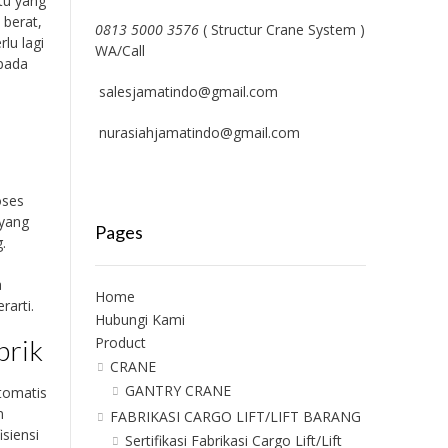
ktu yang
 berat,
0813 5000 3576
( Structur Crane System )
lu lagi
WA/Call
 pada
salesjamatindo@gmail.com
t
nurasiahjamatindo@gmail.com
oses
 yang
Pages
.
a
Home
rarti.
Hubungi Kami
brik
Product
CRANE
GANTRY CRANE
otomatis
n
FABRIKASI CARGO LIFT/LIFT BARANG
siensi
Sertifikasi Fabrikasi Cargo Lift/Lift