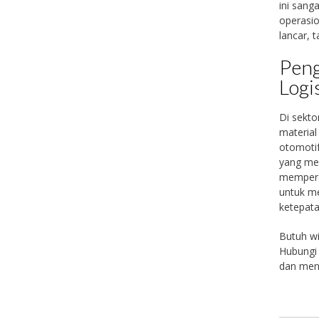
ini sang
operasio
lancar, 
Peng
Logi
Di sekto
material
otomotif
yang mem
memperce
untuk me
ketepata
Butuh wi
Hubungi 
dan mend