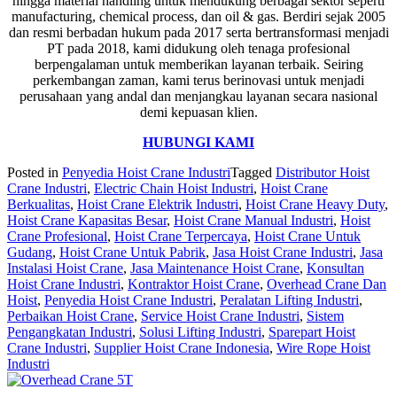
hingga material handling untuk mendukung berbagai sektor seperti
manufacturing, chemical process, dan oil & gas. Berdiri sejak 2005
dan resmi berbadan hukum pada 2017 serta bertransformasi menjadi
PT pada 2018, kami didukung oleh tenaga profesional
berpengalaman untuk memberikan layanan terbaik. Seiring
perkembangan zaman, kami terus berinovasi untuk menjadi
perusahaan yang andal dan menjangkau layanan secara nasional
demi kepuasan klien.
HUBUNGI KAMI
Posted in
Penyedia Hoist Crane Industri
Tagged
Distributor Hoist
Crane Industri
,
Electric Chain Hoist Industri
,
Hoist Crane
Berkualitas
,
Hoist Crane Elektrik Industri
,
Hoist Crane Heavy Duty
,
Hoist Crane Kapasitas Besar
,
Hoist Crane Manual Industri
,
Hoist
Crane Profesional
,
Hoist Crane Terpercaya
,
Hoist Crane Untuk
Gudang
,
Hoist Crane Untuk Pabrik
,
Jasa Hoist Crane Industri
,
Jasa
Instalasi Hoist Crane
,
Jasa Maintenance Hoist Crane
,
Konsultan
Hoist Crane Industri
,
Kontraktor Hoist Crane
,
Overhead Crane Dan
Hoist
,
Penyedia Hoist Crane Industri
,
Peralatan Lifting Industri
,
Perbaikan Hoist Crane
,
Service Hoist Crane Industri
,
Sistem
Pengangkatan Industri
,
Solusi Lifting Industri
,
Sparepart Hoist
Crane Industri
,
Supplier Hoist Crane Indonesia
,
Wire Rope Hoist
Industri