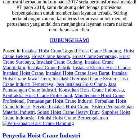
dan resmi berbadan hukum pada 2017 serta bertransformasi menjadi
PT pada 2018, kami didukung oleh tenaga profesional
berpengalaman untuk memberikan layanan terbaik. Seiring
perkembangan zaman, kami terus berinovasi untuk menjadi
perusahaan yang andal dan menjangkau layanan secara nasional
demi kepuasan klien.
HUBUNGI KAMI
Posted in
Instalasi Hoist Crane
Tagged
Hoist Crane Bandung
,
Hoist
Crane Bekasi
,
Hoist Crane Jakarta
,
Hoist Crane Semarang
,
Hoist
Crane Surabaya
,
Instalasi Crane Gudang
,
Instalasi Crane
Manufaktur
,
Instalasi Crane Pabrik
,
Instalasi Electric Hoist Crane
,
Instalasi Hoist Crane
,
Instalasi Hoist Crane Jawa Barat
,
Instalasi
Hoist Crane Jawa Timur
,
Instalasi Overhead Crane System
,
Jasa
Crane Industri Terpercaya
,
Jasa Instalasi Hoist Crane
,
Jasa
Pemasangan Crane Industri
,
Konsultan Hoist Crane Indonesia
,
Kontraktor Hoist Crane Profesional
,
Maintenance Hoist Crane
Profesional
,
Pemasangan Hoist Crane Industri
,
Perbaikan Hoist
Crane Industri
,
Service Instalasi Hoist Crane
,
Sistem Pengangkatan
Material Industri
,
Solusi Hoist Crane Heavy Duty
,
Supplier Hoist
Crane Indonesia
,
Teknisi Hoist Crane Berpengalaman
Penyedia Hoist Crane Industri