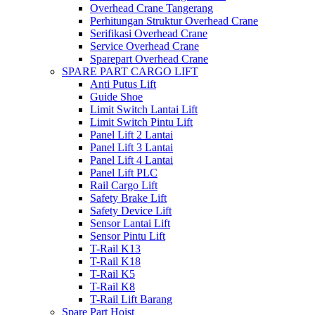
Overhead Crane Tangerang
Perhitungan Struktur Overhead Crane
Serifikasi Overhead Crane
Service Overhead Crane
Sparepart Overhead Crane
SPARE PART CARGO LIFT
Anti Putus Lift
Guide Shoe
Limit Switch Lantai Lift
Limit Switch Pintu Lift
Panel Lift 2 Lantai
Panel Lift 3 Lantai
Panel Lift 4 Lantai
Panel Lift PLC
Rail Cargo Lift
Safety Brake Lift
Safety Device Lift
Sensor Lantai Lift
Sensor Pintu Lift
T-Rail K13
T-Rail K18
T-Rail K5
T-Rail K8
T-Rail Lift Barang
Spare Part Hoist