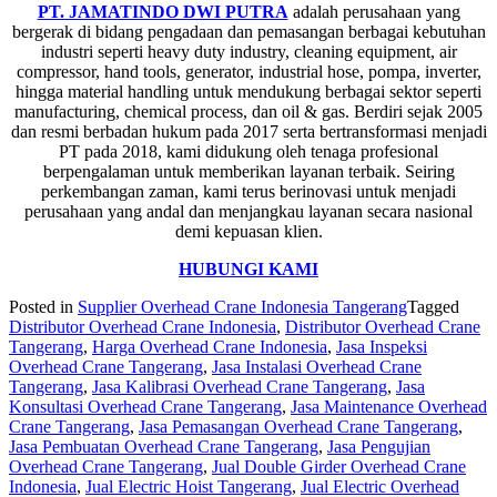
PT. JAMATINDO DWI PUTRA
adalah perusahaan yang
bergerak di bidang pengadaan dan pemasangan berbagai kebutuhan
industri seperti heavy duty industry, cleaning equipment, air
compressor, hand tools, generator, industrial hose, pompa, inverter,
hingga material handling untuk mendukung berbagai sektor seperti
manufacturing, chemical process, dan oil & gas. Berdiri sejak 2005
dan resmi berbadan hukum pada 2017 serta bertransformasi menjadi
PT pada 2018, kami didukung oleh tenaga profesional
berpengalaman untuk memberikan layanan terbaik. Seiring
perkembangan zaman, kami terus berinovasi untuk menjadi
perusahaan yang andal dan menjangkau layanan secara nasional
demi kepuasan klien.
HUBUNGI KAMI
Posted in
Supplier Overhead Crane Indonesia Tangerang
Tagged
Distributor Overhead Crane Indonesia
,
Distributor Overhead Crane
Tangerang
,
Harga Overhead Crane Indonesia
,
Jasa Inspeksi
Overhead Crane Tangerang
,
Jasa Instalasi Overhead Crane
Tangerang
,
Jasa Kalibrasi Overhead Crane Tangerang
,
Jasa
Konsultasi Overhead Crane Tangerang
,
Jasa Maintenance Overhead
Crane Tangerang
,
Jasa Pemasangan Overhead Crane Tangerang
,
Jasa Pembuatan Overhead Crane Tangerang
,
Jasa Pengujian
Overhead Crane Tangerang
,
Jual Double Girder Overhead Crane
Indonesia
,
Jual Electric Hoist Tangerang
,
Jual Electric Overhead