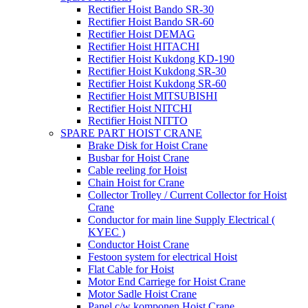
Rectifier Hoist Bando SR-30
Rectifier Hoist Bando SR-60
Rectifier Hoist DEMAG
Rectifier Hoist HITACHI
Rectifier Hoist Kukdong KD-190
Rectifier Hoist Kukdong SR-30
Rectifier Hoist Kukdong SR-60
Rectifier Hoist MITSUBISHI
Rectifier Hoist NITCHI
Rectifier Hoist NITTO
SPARE PART HOIST CRANE
Brake Disk for Hoist Crane
Busbar for Hoist Crane
Cable reeling for Hoist
Chain Hoist for Crane
Collector Trolley / Current Collector for Hoist
Crane
Conductor for main line Supply Electrical (
KYEC )
Conductor Hoist Crane
Festoon system for electrical Hoist
Flat Cable for Hoist
Motor End Carriege for Hoist Crane
Motor Sadle Hoist Crane
Panel c/w komponen Hoist Crane