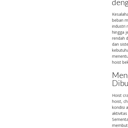
deng
Kesalah
beban m
industri
hingga j
rendah d
dan sist
kebutuha
menentuk
hoist be
Meng
Dib
Hoist cr
hoist, c
kondisi 
aktivit
Sementar
membutuh