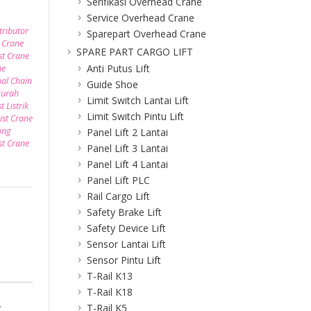
Serifikasi Overhead Crane
Service Overhead Crane
tributor
Sparepart Overhead Crane
 Crane
SPARE PART CARGO LIFT
st Crane
Anti Putus Lift
ne
ual Chain
Guide Shoe
Murah
Limit Switch Lantai Lift
t Listrik
Limit Switch Pintu Lift
ist Crane
ting
Panel Lift 2 Lantai
st Crane
Panel Lift 3 Lantai
Panel Lift 4 Lantai
Panel Lift PLC
Rail Cargo Lift
Safety Brake Lift
Safety Device Lift
Sensor Lantai Lift
Sensor Pintu Lift
T-Rail K13
T-Rail K18
c
T-Rail K5