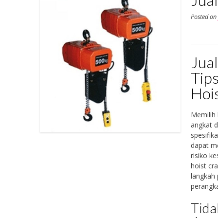
Posted o
Jua
Tip
Hoi
Memilih 
angkat 
spesifik
dapat m
risiko k
hoist cr
langkah
perangka
Tida