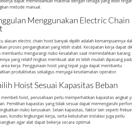
 pekerja dapat memindahkan material dengan tenaga yang lebih ringa
ngkan metode manual.
ggulan Menggunakan Electric Chain
t
tu alasan electric chain hoist banyak dipilih adalah kemampuannya d
an proses pengangkatan yang lebih stabil. Kecepatan kerja dapat di
a membantu mengurangi risiko kesalahan saat memindahkan barang. 
ainnya yang relatif ringkas membuat alat ini lebih mudah dipasang pad
 area kerja. Penggunaan hoist yang tepat juga dapat membantu
tkan produktivitas sekaligus menjaga keselamatan operator.
lih Hoist Sesuai Kapasitas Beban
 membeli hoist, perusahaan perlu memperhatikan kapasitas angkat 
an. Pemilihan kapasitas yang tidak sesuai dapat memengaruhi perfor
ngkatkan risiko kerusakan. Selain kapasitas, faktor lain seperti frekue
an, kondisi lingkungan kerja, serta kebutuhan instalasi juga perlu
bangkan agar alat dapat bekerja secara optimal.