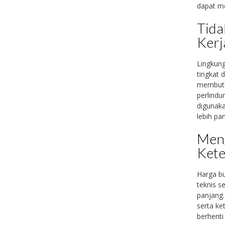
dapat m
Tida
Kerj
Lingkun
tingkat 
membutuh
perlindu
digunaka
lebih pa
Meng
Kete
Harga bu
teknis s
panjang.
serta ke
berhenti