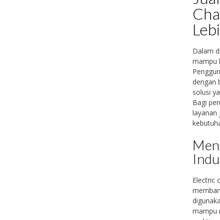
Chai
Lebi
Dalam du
mampu be
Pengguna
dengan b
solusi y
Bagi pe
layanan 
kebutuha
Meng
Indu
Electric
membant
digunaka
mampu me