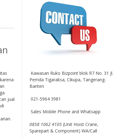
an
Kawasan Ruko Bizpoint blok R7 No. 31 Jl.
itas
Pemda Tigaraksa, Cikupa, Tangerang-
 karena
Banten
han
gga
021-5964 3981
ari jual
di
Sales Mobile Phone and Whatsapp
arian.
0858 1062 4105
(Unit Hoist Crane,
Sparepart & Component) WA/Call