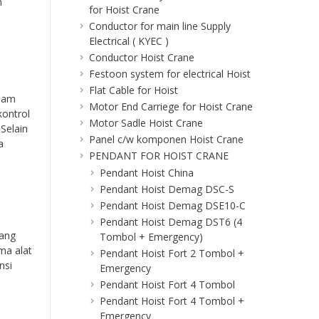
n
for Hoist Crane
Conductor for main line Supply
Electrical ( KYEC )
Conductor Hoist Crane
Festoon system for electrical Hoist
Flat Cable for Hoist
alam
Motor End Carriege for Hoist Crane
kontrol
Motor Sadle Hoist Crane
Selain
Panel c/w komponen Hoist Crane
a
PENDANT FOR HOIST CRANE
Pendant Hoist China
Pendant Hoist Demag DSC-S
Pendant Hoist Demag DSE10-C
Pendant Hoist Demag DST6 (4
yang
Tombol + Emergency)
ma alat
Pendant Hoist Fort 2 Tombol +
nsi
Emergency
Pendant Hoist Fort 4 Tombol
Pendant Hoist Fort 4 Tombol +
Emergency