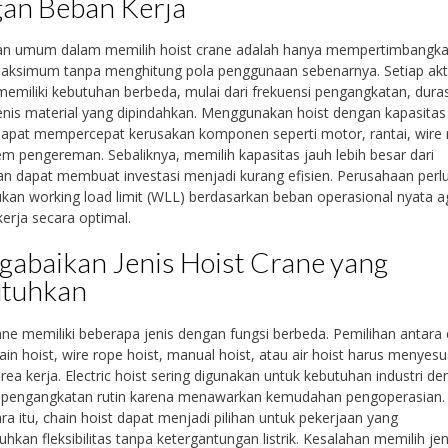
an Beban Kerja
an umum dalam memilih hoist crane adalah hanya mempertimbangk
aksimum tanpa menghitung pola penggunaan sebenarnya. Setiap akti
 memiliki kebutuhan berbeda, mulai dari frekuensi pengangkatan, duras
enis material yang dipindahkan. Menggunakan hoist dengan kapasitas 
apat mempercepat kerusakan komponen seperti motor, rantai, wire 
em pengereman. Sebaliknya, memilih kapasitas jauh lebih besar dari
n dapat membuat investasi menjadi kurang efisien. Perusahaan perl
an working load limit (WLL) berdasarkan beban operasional nyata a
kerja secara optimal.
abaikan Jenis Hoist Crane yang
utuhkan
ane memiliki beberapa jenis dengan fungsi berbeda. Pemilihan antara e
hain hoist, wire rope hoist, manual hoist, atau air hoist harus menyes
area kerja. Electric hoist sering digunakan untuk kebutuhan industri d
as pengangkatan rutin karena menawarkan kemudahan pengoperasian.
a itu, chain hoist dapat menjadi pilihan untuk pekerjaan yang
kan fleksibilitas tanpa ketergantungan listrik. Kesalahan memilih jen