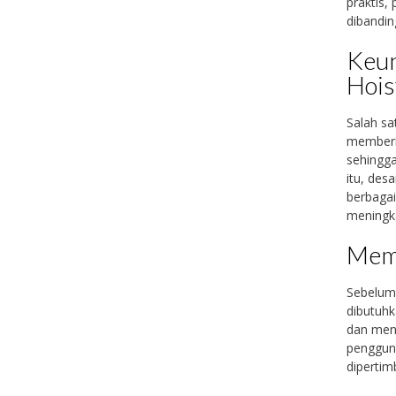
praktis,
dibandi
Keun
Hois
Salah sa
memberik
sehingg
itu, des
berbagai
meningka
Memi
Sebelum
dibutuhk
dan meni
pengguna
dipertim