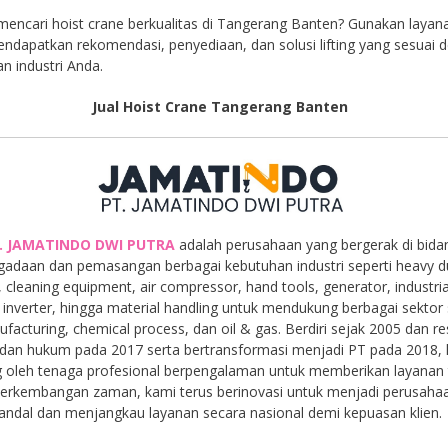
encari hoist crane berkualitas di Tangerang Banten? Gunakan layan
ndapatkan rekomendasi, penyediaan, dan solusi lifting yang sesuai 
n industri Anda.
Jual Hoist Crane Tangerang Banten
. JAMATINDO DWI PUTRA
adalah perusahaan yang bergerak di bida
gadaan dan pemasangan berbagai kebutuhan industri seperti heavy d
, cleaning equipment, air compressor, hand tools, generator, industria
inverter, hingga material handling untuk mendukung berbagai sektor 
facturing, chemical process, dan oil & gas. Berdiri sejak 2005 dan r
dan hukum pada 2017 serta bertransformasi menjadi PT pada 2018,
 oleh tenaga profesional berpengalaman untuk memberikan layanan t
 perkembangan zaman, kami terus berinovasi untuk menjadi perusaha
andal dan menjangkau layanan secara nasional demi kepuasan klien.