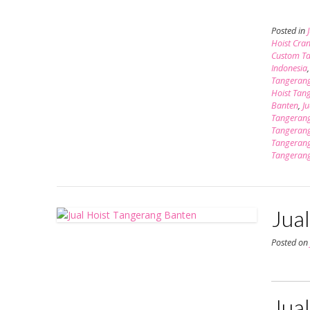
Posted in
Hoist Cra
Custom T
Indonesia
Tangeran
Hoist Tan
Banten
,
J
Tangeran
Tangeran
Tangeran
Tangeran
Jua
Posted o
Jual