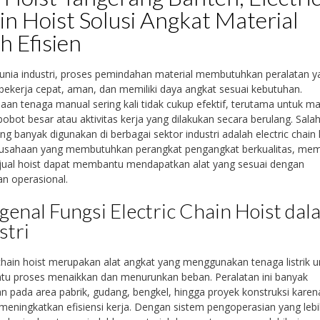
n Hoist Solusi Angkat Material
h Efisien
nia industri, proses pemindahan material membutuhkan peralatan y
kerja cepat, aman, dan memiliki daya angkat sesuai kebutuhan.
an tenaga manual sering kali tidak cukup efektif, terutama untuk mat
obot besar atau aktivitas kerja yang dilakukan secara berulang. Sala
ang banyak digunakan di berbagai sektor industri adalah electric chain 
rusahaan yang membutuhkan perangkat pengangkat berkualitas, memi
jual hoist dapat membantu mendapatkan alat yang sesuai dengan
n operasional.
enal Fungsi Electric Chain Hoist dal
stri
 chain hoist merupakan alat angkat yang menggunakan tenaga listrik u
u proses menaikkan dan menurunkan beban. Peralatan ini banyak
n pada area pabrik, gudang, bengkel, hingga proyek konstruksi karen
ningkatkan efisiensi kerja. Dengan sistem pengoperasian yang leb