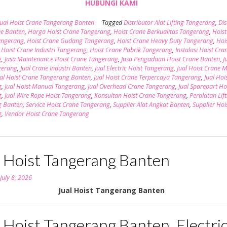
HUBUNGI KAMI
Jual Hoist Crane Tangerang Banten
Tagged
Distributor Alat Lifting Tangerang
,
Dis
ne Banten
,
Harga Hoist Crane Tangerang
,
Hoist Crane Berkualitas Tangerang
,
Hoist
angerang
,
Hoist Crane Gudang Tangerang
,
Hoist Crane Heavy Duty Tangerang
,
Hoi
,
Hoist Crane Industri Tangerang
,
Hoist Crane Pabrik Tangerang
,
Instalasi Hoist Cra
g
,
Jasa Maintenance Hoist Crane Tangerang
,
Jasa Pengadaan Hoist Crane Banten
,
J
gerang
,
Jual Crane Industri Banten
,
Jual Electric Hoist Tangerang
,
Jual Hoist Crane 
ual Hoist Crane Tangerang Banten
,
Jual Hoist Crane Terpercaya Tangerang
,
Jual Hois
g
,
Jual Hoist Manual Tangerang
,
Jual Overhead Crane Tangerang
,
Jual Sparepart Ho
g
,
Jual Wire Rope Hoist Tangerang
,
Konsultan Hoist Crane Tangerang
,
Peralatan Lif
g Banten
,
Service Hoist Crane Tangerang
,
Supplier Alat Angkat Banten
,
Supplier Hoi
g
,
Vendor Hoist Crane Tangerang
l Hoist Tangerang Banten
n
July 8, 2026
Jual Hoist Tangerang Banten
 Hoist Tangerang Banten, Electri