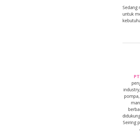
Sedang m
untuk me
kebutuha
PT
pen
industry
pompa, 
manu
berba
didukung
Seiring