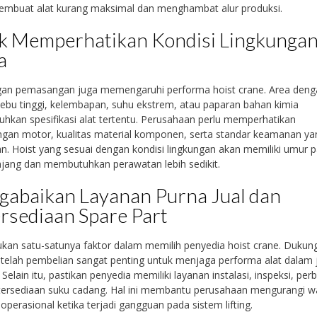
embuat alat kurang maksimal dan menghambat alur produksi.
k Memperhatikan Kondisi Lingkunga
a
gan pemasangan juga memengaruhi performa hoist crane. Area deng
debu tinggi, kelembapan, suhu ekstrem, atau paparan bahan kimia
kan spesifikasi alat tertentu. Perusahaan perlu memperhatikan
ngan motor, kualitas material komponen, serta standar keamanan ya
n. Hoist yang sesuai dengan kondisi lingkungan akan memiliki umur p
njang dan membutuhkan perawatan lebih sedikit.
abaikan Layanan Purna Jual dan
rsediaan Spare Part
kan satu-satunya faktor dalam memilih penyedia hoist crane. Dukun
etelah pembelian sangat penting untuk menjaga performa alat dalam
 Selain itu, pastikan penyedia memiliki layanan instalasi, inspeksi, per
tersediaan suku cadang. Hal ini membantu perusahaan mengurangi w
 operasional ketika terjadi gangguan pada sistem lifting.