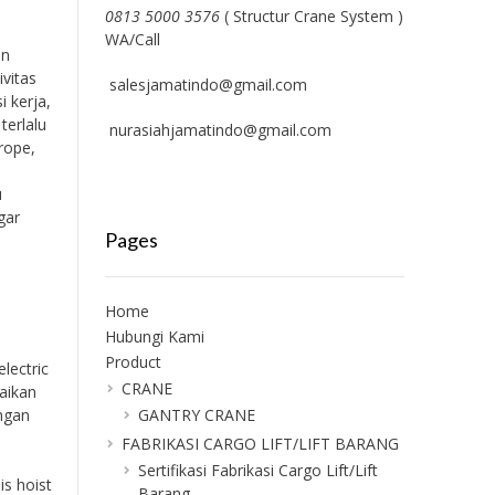
0813 5000 3576
( Structur Crane System )
WA/Call
an
vitas
salesjamatindo@gmail.com
i kerja,
terlalu
nurasiahjamatindo@gmail.com
rope,
u
gar
Pages
Home
Hubungi Kami
Product
lectric
CRANE
uaikan
engan
GANTRY CRANE
FABRIKASI CARGO LIFT/LIFT BARANG
Sertifikasi Fabrikasi Cargo Lift/Lift
is hoist
Barang