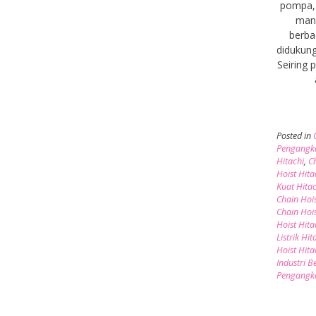
pompa, 
manu
berba
didukung
Seiring
Posted in
Pengangka
Hitachi
,
C
Hoist Hita
Kuat Hitac
Chain Hoi
Chain Hois
Hoist Hita
Listrik Hit
Hoist Hita
Industri B
Pengangka