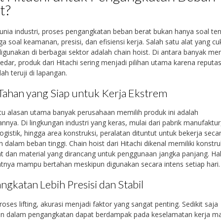
t?
nia industri, proses pengangkatan beban berat bukan hanya soal te
uga soal keamanan, presisi, dan efisiensi kerja. Salah satu alat yang c
igunakan di berbagai sektor adalah chain hoist. Di antara banyak me
edar, produk dari Hitachi sering menjadi pilihan utama karena reputa
ah teruji di lapangan.
Tahan yang Siap untuk Kerja Ekstrem
tu alasan utama banyak perusahaan memilih produk ini adalah
nnya. Di lingkungan industri yang keras, mulai dari pabrik manufaktur
ogistik, hingga area konstruksi, peralatan dituntut untuk bekerja seca
n dalam beban tinggi. Chain hoist dari Hitachi dikenal memiliki konstru
t dan material yang dirancang untuk penggunaan jangka panjang. Hal 
nya mampu bertahan meskipun digunakan secara intens setiap hari.
ngkatan Lebih Presisi dan Stabil
oses lifting, akurasi menjadi faktor yang sangat penting. Sedikit saja
an dalam pengangkatan dapat berdampak pada keselamatan kerja m