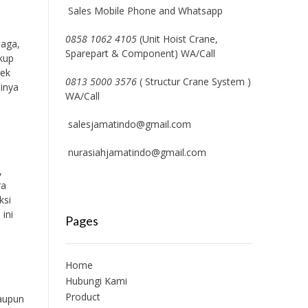
Sales Mobile Phone and Whatsapp
0858 1062 4105
(Unit Hoist Crane,
naga,
Sparepart & Component) WA/Call
ukup
rek
0813 5000 3576
( Structur Crane System )
sinya
WA/Call
salesjamatindo@gmail.com
nurasiahjamatindo@gmail.com
,
ra
ksi
ini
Pages
Home
Hubungi Kami
Product
aupun