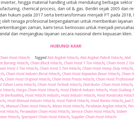
inverter, hingga material handling untuk mendukung berbagai sektor 
facturing, chemical process, dan oil & gas. Berdiri sejak 2005 dan r
dan hukum pada 2017 serta bertransformasi menjadi PT pada 2018,
 oleh tenaga profesional berpengalaman untuk memberikan layanan t
 perkembangan zaman, kami terus berinovasi untuk menjadi perusaha
andal dan menjangkau layanan secara nasional demi kepuasan klien.
HUBUNGI KAMI
Chain Hoist Hitachi
Tagged
Alat Angkat Hitachi
,
Alat Angkat Pabrik Hitachi
,
Alat
t Barang Hitachi
,
Chain Block Hitachi
,
Chain Hoist 1 Ton Hitachi
,
Chain Hoist 2 To
hain Hoist 3 Ton Hitachi
,
Chain Hoist 5 Ton Hitachi
,
Chain Hoist Heavy Duty Hitachi
chi
,
Chain Hoist Industri Berat Hitachi
,
Chain Hoist Kapasitas Besar Hitachi
,
Chain H
hi
,
Chain Hoist Original Hitachi
,
Chain Hoist Presisi Hitachi
,
Chain Hoist Profesional
st Tahan Lama Hitachi
,
Chain Hoist Terbaik Hitachi
,
Distributor Chain Hoist Hitachi
t Hitachi
,
Harga Chain Hoist Hitachi
,
Hoist Elektrik Industri Hitachi
,
Hoist Gudang H
chi Berkualitas
,
Hoist Hitachi Industri
,
Hoist Industri Hitachi
,
Hoist Konstruksi Hitach
achi
,
Hoist Manual Industri Hitachi
,
Hoist Pabrik Hitachi
,
Hoist Rantai Hitachi
,
Jual 
chi
,
Manual Chain Hoist Hitachi
,
Mesin Hoist Hitachi
,
Peralatan Angkat Hitachi
,
Per
erat Hitachi
,
Perawatan Chain Hoist Hitachi
,
Service Chain Hoist Hitachi
,
Sistem
tan Hitachi
,
Sparepart Chain Hoist Hitachi
,
Supplier Chain Hoist Hitachi