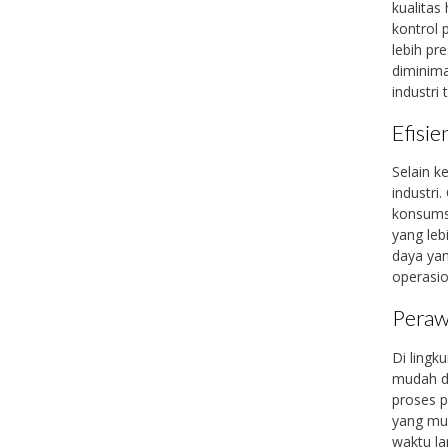
kualitas
kontrol 
lebih pr
diminima
industri 
Efisie
Selain k
industri
konsumsi
yang leb
daya yan
operasio
Peraw
Di lingk
mudah di
proses p
yang mud
waktu la