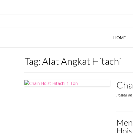
Skip
to
content
HOME
Tag:
Alat Angkat Hitachi
Chai
Posted o
Meng
Hois