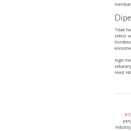
membant
Dipe
Tidak ha
sektor s
Kombinas
konsiste
Ingin me
sekarang
Hoist Hi
PT
pen
industry