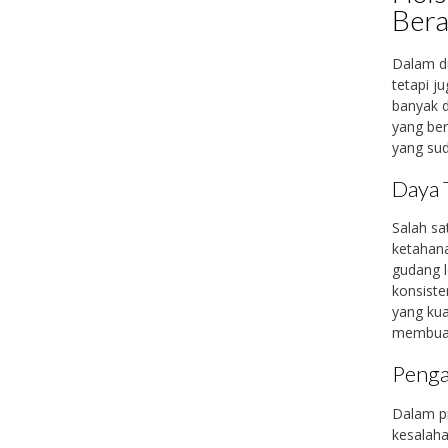
Bera
Dalam du
tetapi j
banyak d
yang ber
yang sud
Daya 
Salah sa
ketahana
gudang l
konsiste
yang kua
membuat
Penga
Dalam pr
kesalah