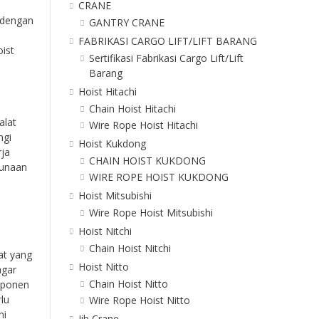
CRANE
 dengan
GANTRY CRANE
FABRIKASI CARGO LIFT/LIFT BARANG
ist
Sertifikasi Fabrikasi Cargo Lift/Lift
Barang
Hoist Hitachi
Chain Hoist Hitachi
alat
Wire Rope Hoist Hitachi
ngi
Hoist Kukdong
rja
CHAIN HOIST KUKDONG
gunaan
WIRE ROPE HOIST KUKDONG
Hoist Mitsubishi
Wire Rope Hoist Mitsubishi
Hoist Nitchi
Chain Hoist Nitchi
at yang
Hoist Nitto
agar
Chain Hoist Nitto
mponen
lu
Wire Rope Hoist Nitto
ni
Jib Crane