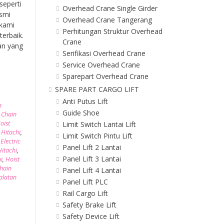
seperti
Overhead Crane Single Girder
esmi
Overhead Crane Tangerang
 kami
Perhitungan Struktur Overhead
erbaik.
Crane
an yang
Serifikasi Overhead Crane
Service Overhead Crane
Sparepart Overhead Crane
SPARE PART CARGO LIFT
Anti Putus Lift
n
Guide Shoe
,
Chain
oist
Limit Switch Lantai Lift
 Hitachi
,
Limit Switch Pintu Lift
,
Electric
Panel Lift 2 Lantai
itachi
,
Panel Lift 3 Lantai
i
,
Hoist
Chain
Panel Lift 4 Lantai
alatan
Panel Lift PLC
Rail Cargo Lift
Safety Brake Lift
Safety Device Lift