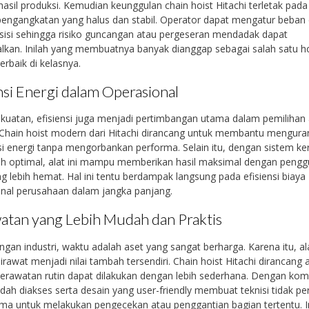
 hasil produksi. Kemudian keunggulan chain hoist Hitachi terletak pada
pengangkatan yang halus dan stabil. Operator dapat mengatur beban
esisi sehingga risiko guncangan atau pergeseran mendadak dapat
lkan. Inilah yang membuatnya banyak dianggap sebagai salah satu ho
terbaik di kelasnya.
nsi Energi dalam Operasional
ekuatan, efisiensi juga menjadi pertimbangan utama dalam pemilihan 
. Chain hoist modern dari Hitachi dirancang untuk membantu mengura
 energi tanpa mengorbankan performa. Selain itu, dengan sistem ke
ih optimal, alat ini mampu memberikan hasil maksimal dengan peng
g lebih hemat. Hal ini tentu berdampak langsung pada efisiensi biaya
nal perusahaan dalam jangka panjang.
atan yang Lebih Mudah dan Praktis
ungan industri, waktu adalah aset yang sangat berharga. Karena itu, al
rawat menjadi nilai tambah tersendiri. Chain hoist Hitachi dirancang 
erawatan rutin dapat dilakukan dengan lebih sederhana. Dengan ko
ah diakses serta desain yang user-friendly membuat teknisi tidak per
ma untuk melakukan pengecekan atau penggantian bagian tertentu. I