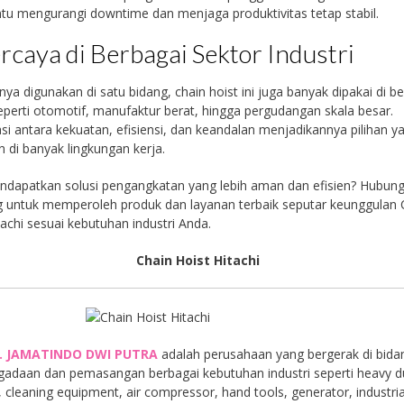
u mengurangi downtime dan menjaga produktivitas tetap stabil.
rcaya di Berbagai Sektor Industri
nya digunakan di satu bidang, chain hoist ini juga banyak dipakai di b
eperti otomotif, manufaktur berat, hingga pergudangan skala besar.
i antara kekuatan, efisiensi, dan keandalan menjadikannya pilihan y
n di banyak lingkungan kerja.
ndapatkan solusi pengangkatan yang lebih aman dan efisien? Hubung
 untuk memperoleh produk dan layanan terbaik seputar keunggulan 
tachi sesuai kebutuhan industri Anda.
Chain Hoist Hitachi
. JAMATINDO DWI PUTRA
adalah perusahaan yang bergerak di bida
gadaan dan pemasangan berbagai kebutuhan industri seperti heavy d
, cleaning equipment, air compressor, hand tools, generator, industria