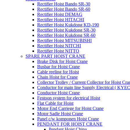
Rectifier Hoist Bando SR-30
Rectifier Hoist Bando SR-60
Rectifier Hoist DEMAG
Rectifier Hoist HITACHI
Rectifier Hoist Kukdong KD-190
Rectifier Hoist Kukdong SR-30
Rectifier Hoist Kukdong SR-60
Rectifier Hoist MITSUBISHI
Rectifier Hoist NITCHI
Rectifier Hoist NITTO
SPARE PART HOIST CRANE
Brake Disk for Hoist Crane
Busbar for Hoist Crane
Cable reeling for Hoist
Chain Hoist for Crane
Collector Trolley / Current Collector for Hoist Cra
Conductor for main line Supply Electrical ( KYEC
Conductor Hoist Crane
Festoon system for electrical Hoist
Flat Cable for Hoist
Motor End Carriege for Hoist Crane
Motor Sadle Hoist Crane
Panel c/w komponen Hoist Crane
PENDANT FOR HOIST CRANE
Pendant Hoist China