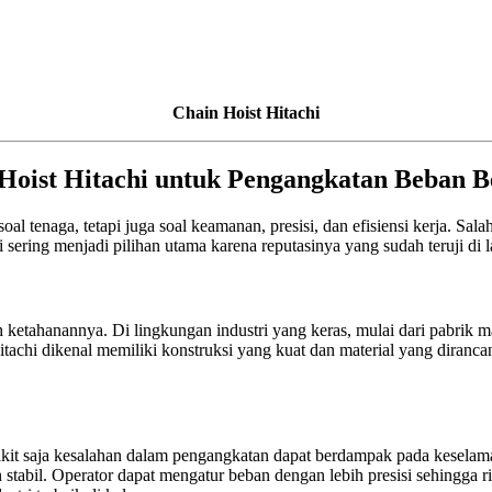
Chain Hoist Hitachi
Hoist Hitachi untuk Pengangkatan Beban B
l tenaga, tetapi juga soal keamanan, presisi, dan efisiensi kerja. Sal
 sering menjadi pilihan utama karena reputasinya yang sudah teruji di 
ketahanannya. Di lingkungan industri yang keras, mulai dari pabrik man
i Hitachi dikenal memiliki konstruksi yang kuat dan material yang dir
edikit saja kesalahan dalam pengangkatan dapat berdampak pada kesela
an stabil. Operator dapat mengatur beban dengan lebih presisi sehingg