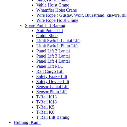
Vahle Hoist Crane
Whamfler Hoist Crane
Wire Rope ( Gustav, Wolf, Bluestrand, kiswire, dll
Wire Rope Hoist Crane
Spare Part Lift Barang
Anti Putus Lift
Guide Shoe
Limit Switch Lantai Lift
Limit Switch Pintu Lift
Panel Lift 2 Lantai
Panel Lift 3 Lantai
Panel Lift 4 Lantai
Panel Lift PLC
Rail Cargo Lift
Safety Brake Lift
Safety Device Lift
Sensor Lantai Lift
Sensor Pintu Lift
T-Rail K13
T-Rail K18
T-Rail K5
T-Rail K8
T-Rail Lift Barang
Hubungi Kami