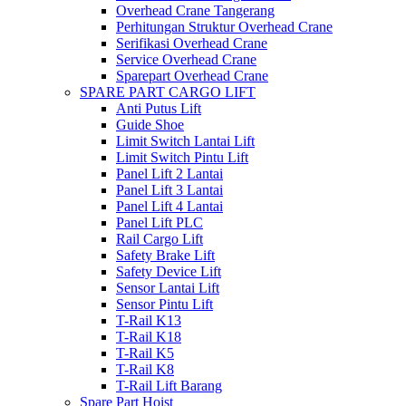
Overhead Crane Tangerang
Perhitungan Struktur Overhead Crane
Serifikasi Overhead Crane
Service Overhead Crane
Sparepart Overhead Crane
SPARE PART CARGO LIFT
Anti Putus Lift
Guide Shoe
Limit Switch Lantai Lift
Limit Switch Pintu Lift
Panel Lift 2 Lantai
Panel Lift 3 Lantai
Panel Lift 4 Lantai
Panel Lift PLC
Rail Cargo Lift
Safety Brake Lift
Safety Device Lift
Sensor Lantai Lift
Sensor Pintu Lift
T-Rail K13
T-Rail K18
T-Rail K5
T-Rail K8
T-Rail Lift Barang
Spare Part Hoist