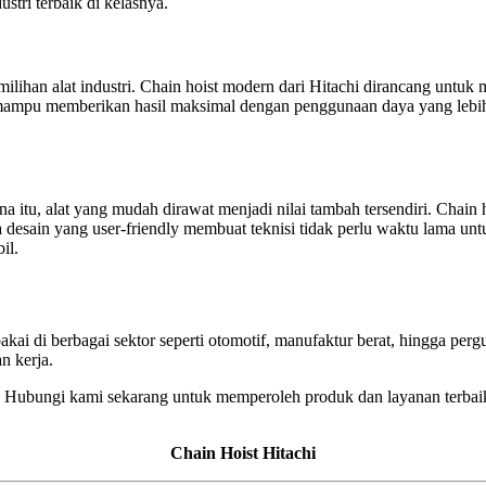
stri terbaik di kelasnya.
emilihan alat industri. Chain hoist modern dari Hitachi dirancang un
ini mampu memberikan hasil maksimal dengan penggunaan daya yang lebih
a itu, alat yang mudah dirawat menjadi nilai tambah tersendiri. Chain 
esain yang user-friendly membuat teknisi tidak perlu waktu lama untu
il.
akai di berbagai sektor seperti otomotif, manufaktur berat, hingga perg
n kerja.
 Hubungi kami sekarang untuk memperoleh produk dan layanan terbaik 
Chain Hoist Hitachi