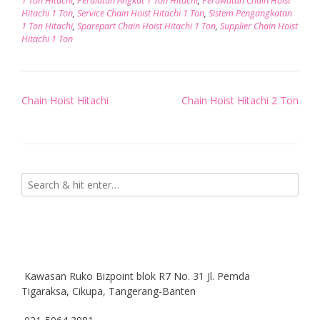
1 Ton Hitachi
,
Peralatan Angkat 1 Ton Hitachi
,
Perawatan Chain Hoist
Hitachi 1 Ton
,
Service Chain Hoist Hitachi 1 Ton
,
Sistem Pengangkatan
1 Ton Hitachi
,
Sparepart Chain Hoist Hitachi 1 Ton
,
Supplier Chain Hoist
Hitachi 1 Ton
Post
Chain Hoist Hitachi
Chain Hoist Hitachi 2 Ton
navigation
Kawasan Ruko Bizpoint blok R7 No. 31 Jl. Pemda
Tigaraksa, Cikupa, Tangerang-Banten