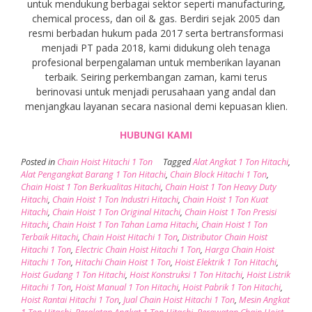
untuk mendukung berbagai sektor seperti manufacturing,
chemical process, dan oil & gas. Berdiri sejak 2005 dan
resmi berbadan hukum pada 2017 serta bertransformasi
menjadi PT pada 2018, kami didukung oleh tenaga
profesional berpengalaman untuk memberikan layanan
terbaik. Seiring perkembangan zaman, kami terus
berinovasi untuk menjadi perusahaan yang andal dan
menjangkau layanan secara nasional demi kepuasan klien.
HUBUNGI KAMI
Posted in
Chain Hoist Hitachi 1 Ton
Tagged
Alat Angkat 1 Ton Hitachi
,
Alat Pengangkat Barang 1 Ton Hitachi
,
Chain Block Hitachi 1 Ton
,
Chain Hoist 1 Ton Berkualitas Hitachi
,
Chain Hoist 1 Ton Heavy Duty
Hitachi
,
Chain Hoist 1 Ton Industri Hitachi
,
Chain Hoist 1 Ton Kuat
Hitachi
,
Chain Hoist 1 Ton Original Hitachi
,
Chain Hoist 1 Ton Presisi
Hitachi
,
Chain Hoist 1 Ton Tahan Lama Hitachi
,
Chain Hoist 1 Ton
Terbaik Hitachi
,
Chain Hoist Hitachi 1 Ton
,
Distributor Chain Hoist
Hitachi 1 Ton
,
Electric Chain Hoist Hitachi 1 Ton
,
Harga Chain Hoist
Hitachi 1 Ton
,
Hitachi Chain Hoist 1 Ton
,
Hoist Elektrik 1 Ton Hitachi
,
Hoist Gudang 1 Ton Hitachi
,
Hoist Konstruksi 1 Ton Hitachi
,
Hoist Listrik
Hitachi 1 Ton
,
Hoist Manual 1 Ton Hitachi
,
Hoist Pabrik 1 Ton Hitachi
,
Hoist Rantai Hitachi 1 Ton
,
Jual Chain Hoist Hitachi 1 Ton
,
Mesin Angkat