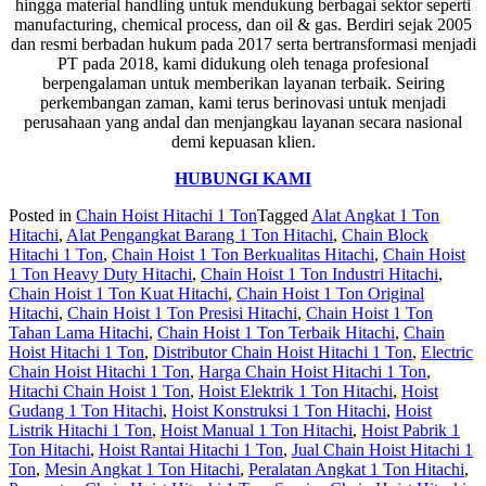
hingga material handling untuk mendukung berbagai sektor seperti
manufacturing, chemical process, dan oil & gas. Berdiri sejak 2005
dan resmi berbadan hukum pada 2017 serta bertransformasi menjadi
PT pada 2018, kami didukung oleh tenaga profesional
berpengalaman untuk memberikan layanan terbaik. Seiring
perkembangan zaman, kami terus berinovasi untuk menjadi
perusahaan yang andal dan menjangkau layanan secara nasional
demi kepuasan klien.
HUBUNGI KAMI
Posted in
Chain Hoist Hitachi 1 Ton
Tagged
Alat Angkat 1 Ton
Hitachi
,
Alat Pengangkat Barang 1 Ton Hitachi
,
Chain Block
Hitachi 1 Ton
,
Chain Hoist 1 Ton Berkualitas Hitachi
,
Chain Hoist
1 Ton Heavy Duty Hitachi
,
Chain Hoist 1 Ton Industri Hitachi
,
Chain Hoist 1 Ton Kuat Hitachi
,
Chain Hoist 1 Ton Original
Hitachi
,
Chain Hoist 1 Ton Presisi Hitachi
,
Chain Hoist 1 Ton
Tahan Lama Hitachi
,
Chain Hoist 1 Ton Terbaik Hitachi
,
Chain
Hoist Hitachi 1 Ton
,
Distributor Chain Hoist Hitachi 1 Ton
,
Electric
Chain Hoist Hitachi 1 Ton
,
Harga Chain Hoist Hitachi 1 Ton
,
Hitachi Chain Hoist 1 Ton
,
Hoist Elektrik 1 Ton Hitachi
,
Hoist
Gudang 1 Ton Hitachi
,
Hoist Konstruksi 1 Ton Hitachi
,
Hoist
Listrik Hitachi 1 Ton
,
Hoist Manual 1 Ton Hitachi
,
Hoist Pabrik 1
Ton Hitachi
,
Hoist Rantai Hitachi 1 Ton
,
Jual Chain Hoist Hitachi 1
Ton
,
Mesin Angkat 1 Ton Hitachi
,
Peralatan Angkat 1 Ton Hitachi
,