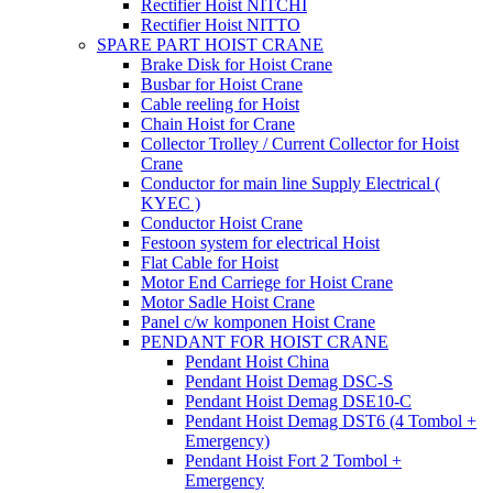
Rectifier Hoist NITCHI
Rectifier Hoist NITTO
SPARE PART HOIST CRANE
Brake Disk for Hoist Crane
Busbar for Hoist Crane
Cable reeling for Hoist
Chain Hoist for Crane
Collector Trolley / Current Collector for Hoist
Crane
Conductor for main line Supply Electrical (
KYEC )
Conductor Hoist Crane
Festoon system for electrical Hoist
Flat Cable for Hoist
Motor End Carriege for Hoist Crane
Motor Sadle Hoist Crane
Panel c/w komponen Hoist Crane
PENDANT FOR HOIST CRANE
Pendant Hoist China
Pendant Hoist Demag DSC-S
Pendant Hoist Demag DSE10-C
Pendant Hoist Demag DST6 (4 Tombol +
Emergency)
Pendant Hoist Fort 2 Tombol +
Emergency