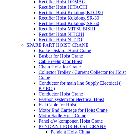
Rectifier Hoist DEMAG
Rectifier Hoist HITACHI
Rectifier Hoist Kukdong KD-190
Rectifier Hoist Kukdong SR-30
Rectifier Hoist Kukdong SR-60
Rectifier Hoist MITSUBISHI
Rectifier Hoist NITCHI
Rectifier Hoist NITTO
SPARE PART HOIST CRANE
Brake Disk for Hoist Crane
Busbar for Hoist Crane
Cable reeling for Hoist
Chain Hoist for Crane
Collector Trolley / Current Collector for Hoist
Crane
Conductor for main line Supply Electrical (
KYEC )
Conductor Hoist Crane
Festoon system for electrical Hoist
Flat Cable for Hoist
Motor End Carriege for Hoist Crane
Motor Sadle Hoist Crane
Panel c/w komponen Hoist Crane
PENDANT FOR HOIST CRANE
Pendant Hoist China