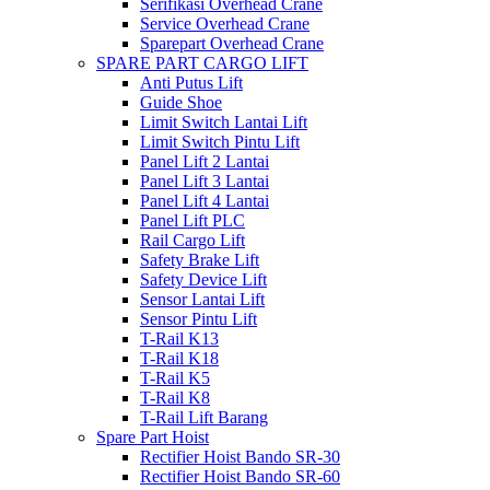
Serifikasi Overhead Crane
Service Overhead Crane
Sparepart Overhead Crane
SPARE PART CARGO LIFT
Anti Putus Lift
Guide Shoe
Limit Switch Lantai Lift
Limit Switch Pintu Lift
Panel Lift 2 Lantai
Panel Lift 3 Lantai
Panel Lift 4 Lantai
Panel Lift PLC
Rail Cargo Lift
Safety Brake Lift
Safety Device Lift
Sensor Lantai Lift
Sensor Pintu Lift
T-Rail K13
T-Rail K18
T-Rail K5
T-Rail K8
T-Rail Lift Barang
Spare Part Hoist
Rectifier Hoist Bando SR-30
Rectifier Hoist Bando SR-60