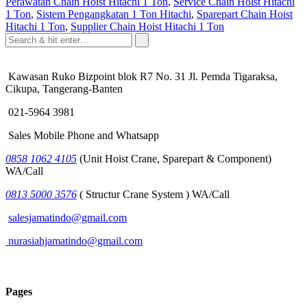
Perawatan Chain Hoist Hitachi 1 Ton
,
Service Chain Hoist Hitachi
1 Ton
,
Sistem Pengangkatan 1 Ton Hitachi
,
Sparepart Chain Hoist
Hitachi 1 Ton
,
Supplier Chain Hoist Hitachi 1 Ton
Kawasan Ruko Bizpoint blok R7 No. 31 Jl. Pemda Tigaraksa,
Cikupa, Tangerang-Banten
021-5964 3981
Sales Mobile Phone and Whatsapp
0858 1062 4105
(Unit Hoist Crane, Sparepart & Component)
WA/Call
0813 5000 3576
( Structur Crane System ) WA/Call
salesjamatindo@gmail.com
nurasiahjamatindo@gmail.com
Pages