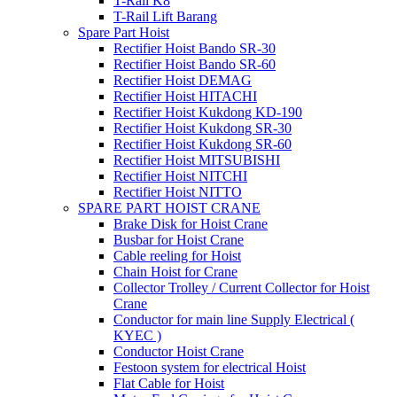
T-Rail K8
T-Rail Lift Barang
Spare Part Hoist
Rectifier Hoist Bando SR-30
Rectifier Hoist Bando SR-60
Rectifier Hoist DEMAG
Rectifier Hoist HITACHI
Rectifier Hoist Kukdong KD-190
Rectifier Hoist Kukdong SR-30
Rectifier Hoist Kukdong SR-60
Rectifier Hoist MITSUBISHI
Rectifier Hoist NITCHI
Rectifier Hoist NITTO
SPARE PART HOIST CRANE
Brake Disk for Hoist Crane
Busbar for Hoist Crane
Cable reeling for Hoist
Chain Hoist for Crane
Collector Trolley / Current Collector for Hoist
Crane
Conductor for main line Supply Electrical (
KYEC )
Conductor Hoist Crane
Festoon system for electrical Hoist
Flat Cable for Hoist