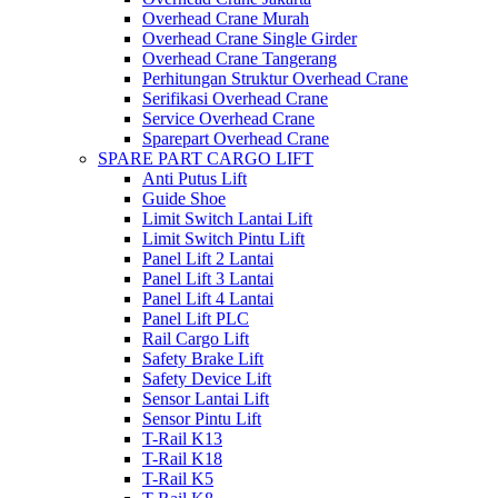
Overhead Crane Murah
Overhead Crane Single Girder
Overhead Crane Tangerang
Perhitungan Struktur Overhead Crane
Serifikasi Overhead Crane
Service Overhead Crane
Sparepart Overhead Crane
SPARE PART CARGO LIFT
Anti Putus Lift
Guide Shoe
Limit Switch Lantai Lift
Limit Switch Pintu Lift
Panel Lift 2 Lantai
Panel Lift 3 Lantai
Panel Lift 4 Lantai
Panel Lift PLC
Rail Cargo Lift
Safety Brake Lift
Safety Device Lift
Sensor Lantai Lift
Sensor Pintu Lift
T-Rail K13
T-Rail K18
T-Rail K5