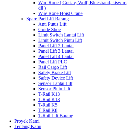
Wire Rope ( Gustav, Wolf, Bluestrand, kiswire,
dll )
Wire Rope Hoist Crane
Spare Part Lift Barang
Anti Putus Lift
Guide Shoe
Limit Switch Lantai Lift
Limit Switch Pintu Lift
Panel Lift 2 Lantai
Panel Lift 3 Lantai
Panel Lift 4 Lantai
Panel Lift PLC
Rail Cargo Lift
Safety Brake Lift
Safety Device Lift
Sensor Lantai Lift
Sensor Pintu Lift
T-Rail K13
T-Rail K18
T-Rail K5
T-Rail K8
T-Rail Lift Barang
Proyek Kami
Tentang Kami