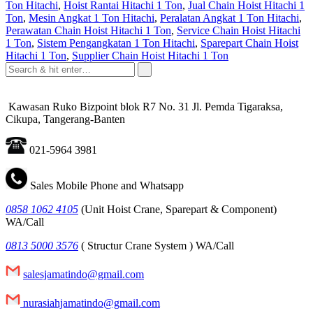
Ton Hitachi
,
Hoist Rantai Hitachi 1 Ton
,
Jual Chain Hoist Hitachi 1
Ton
,
Mesin Angkat 1 Ton Hitachi
,
Peralatan Angkat 1 Ton Hitachi
,
Perawatan Chain Hoist Hitachi 1 Ton
,
Service Chain Hoist Hitachi
1 Ton
,
Sistem Pengangkatan 1 Ton Hitachi
,
Sparepart Chain Hoist
Hitachi 1 Ton
,
Supplier Chain Hoist Hitachi 1 Ton
Kawasan Ruko Bizpoint blok R7 No. 31 Jl. Pemda Tigaraksa,
Cikupa, Tangerang-Banten
021-5964 3981
Sales Mobile Phone and Whatsapp
0858 1062 4105
(Unit Hoist Crane, Sparepart & Component)
WA/Call
0813 5000 3576
( Structur Crane System ) WA/Call
salesjamatindo@gmail.com
nurasiahjamatindo@gmail.com