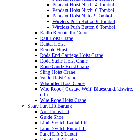
Pendant Hoist Nitchi 4 Tombol
Pendant Hoist Nitchi 6 Tombol
Pendant Hoist Nitto 2 Tombol
Wireless Push Button 6 Tombol
Wireless Push Button 8 Tombol
Radio Remote for Crane
Rail Hoist Crane
Rantai Hoist
Remote Hoist
Roda End Carriege Hoist Crane
Roda Sadle Hoist Crane
Rope Guide Hoist Crane
Sling Hoist Crane
Vahle Hoist Crane
Whamfler Hoist Crane
Wire Rope ( Gustav, Wolf, Bluestrand, kiswire,
dll )
Wire Rope Hoist Crane
Spare Part Lift Barang
Anti Putus Lift
Guide Shoe
Limit Switch Lantai Lift
Limit Switch Pintu Lift
Panel Lift 2 Lantai
Panel Lift 3 Lantai