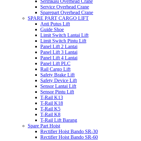
Serifikasi Overhead Crane
Service Overhead Crane
Sparepart Overhead Crane
SPARE PART CARGO LIFT
Anti Putus Lift
Guide Shoe
Limit Switch Lantai Lift
Limit Switch Pintu Lift
Panel Lift 2 Lantai
Panel Lift 3 Lantai
Panel Lift 4 Lantai
Panel Lift PLC
Rail Cargo Lift
Safety Brake Lift
Safety Device Lift
Sensor Lantai Lift
Sensor Pintu Lift
T-Rail K13
T-Rail K18
T-Rail K5
T-Rail K8
T-Rail Lift Barang
Spare Part Hoist
Rectifier Hoist Bando SR-30
Rectifier Hoist Bando SR-60