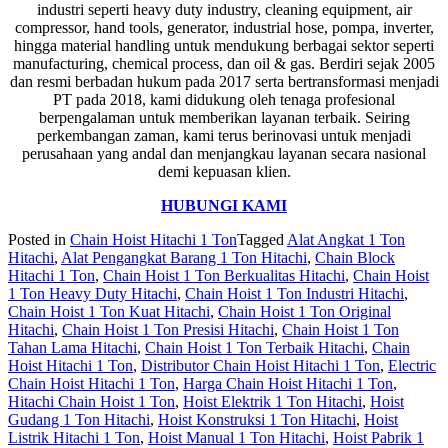
industri seperti heavy duty industry, cleaning equipment, air
compressor, hand tools, generator, industrial hose, pompa, inverter,
hingga material handling untuk mendukung berbagai sektor seperti
manufacturing, chemical process, dan oil & gas. Berdiri sejak 2005
dan resmi berbadan hukum pada 2017 serta bertransformasi menjadi
PT pada 2018, kami didukung oleh tenaga profesional
berpengalaman untuk memberikan layanan terbaik. Seiring
perkembangan zaman, kami terus berinovasi untuk menjadi
perusahaan yang andal dan menjangkau layanan secara nasional
demi kepuasan klien.
HUBUNGI KAMI
Posted in
Chain Hoist Hitachi 1 Ton
Tagged
Alat Angkat 1 Ton
Hitachi
,
Alat Pengangkat Barang 1 Ton Hitachi
,
Chain Block
Hitachi 1 Ton
,
Chain Hoist 1 Ton Berkualitas Hitachi
,
Chain Hoist
1 Ton Heavy Duty Hitachi
,
Chain Hoist 1 Ton Industri Hitachi
,
Chain Hoist 1 Ton Kuat Hitachi
,
Chain Hoist 1 Ton Original
Hitachi
,
Chain Hoist 1 Ton Presisi Hitachi
,
Chain Hoist 1 Ton
Tahan Lama Hitachi
,
Chain Hoist 1 Ton Terbaik Hitachi
,
Chain
Hoist Hitachi 1 Ton
,
Distributor Chain Hoist Hitachi 1 Ton
,
Electric
Chain Hoist Hitachi 1 Ton
,
Harga Chain Hoist Hitachi 1 Ton
,
Hitachi Chain Hoist 1 Ton
,
Hoist Elektrik 1 Ton Hitachi
,
Hoist
Gudang 1 Ton Hitachi
,
Hoist Konstruksi 1 Ton Hitachi
,
Hoist
Listrik Hitachi 1 Ton
,
Hoist Manual 1 Ton Hitachi
,
Hoist Pabrik 1