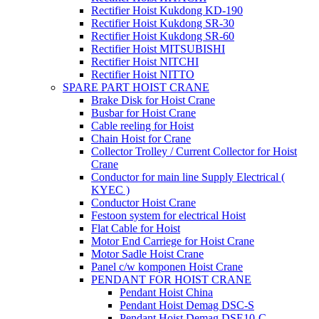
Rectifier Hoist Kukdong KD-190
Rectifier Hoist Kukdong SR-30
Rectifier Hoist Kukdong SR-60
Rectifier Hoist MITSUBISHI
Rectifier Hoist NITCHI
Rectifier Hoist NITTO
SPARE PART HOIST CRANE
Brake Disk for Hoist Crane
Busbar for Hoist Crane
Cable reeling for Hoist
Chain Hoist for Crane
Collector Trolley / Current Collector for Hoist
Crane
Conductor for main line Supply Electrical (
KYEC )
Conductor Hoist Crane
Festoon system for electrical Hoist
Flat Cable for Hoist
Motor End Carriege for Hoist Crane
Motor Sadle Hoist Crane
Panel c/w komponen Hoist Crane
PENDANT FOR HOIST CRANE
Pendant Hoist China
Pendant Hoist Demag DSC-S
Pendant Hoist Demag DSE10-C