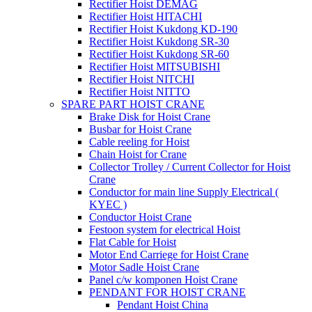
Rectifier Hoist DEMAG
Rectifier Hoist HITACHI
Rectifier Hoist Kukdong KD-190
Rectifier Hoist Kukdong SR-30
Rectifier Hoist Kukdong SR-60
Rectifier Hoist MITSUBISHI
Rectifier Hoist NITCHI
Rectifier Hoist NITTO
SPARE PART HOIST CRANE
Brake Disk for Hoist Crane
Busbar for Hoist Crane
Cable reeling for Hoist
Chain Hoist for Crane
Collector Trolley / Current Collector for Hoist
Crane
Conductor for main line Supply Electrical (
KYEC )
Conductor Hoist Crane
Festoon system for electrical Hoist
Flat Cable for Hoist
Motor End Carriege for Hoist Crane
Motor Sadle Hoist Crane
Panel c/w komponen Hoist Crane
PENDANT FOR HOIST CRANE
Pendant Hoist China