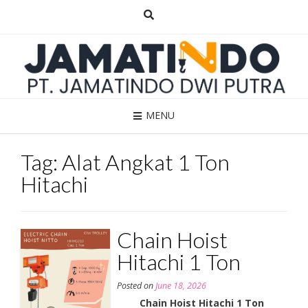
Skip
to
content
MENU
Tag:
Alat Angkat 1 Ton
Hitachi
Chain Hoist
Hitachi 1 Ton
Posted on
June 18, 2026
Chain Hoist Hitachi 1 Ton