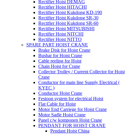
Rectifier Hoist DEMAG
Rectifier Hoist HITACHI
Rectifier Hoist Kukdong KD-190
Rectifier Hoist Kukdong SR-30
Rectifier Hoist Kukdong SR-60
Rectifier Hoist MITSUBISHI
Rectifier Hoist NITCHI
Rectifier Hoist NITTO
SPARE PART HOIST CRANE
Brake Disk for Hoist Crane
Busbar for Hoist Crane
Cable reeling for Hoist
Chain Hoist for Crane
Collector Trolley / Current Collector for Hoist
Crane
Conductor for main line Supply Electrical (
KYEC )
Conductor Hoist Crane
Festoon system for electrical Hoist
Flat Cable for Hoist
Motor End Carriege for Hoist Crane
Motor Sadle Hoist Crane
Panel c/w komponen Hoist Crane
PENDANT FOR HOIST CRANE
Pendant Hoist China