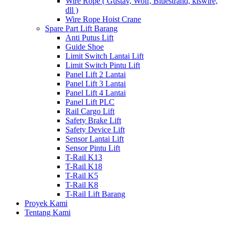
Wire Rope ( Gustav, Wolf, Bluestrand, kiswire,
dll )
Wire Rope Hoist Crane
Spare Part Lift Barang
Anti Putus Lift
Guide Shoe
Limit Switch Lantai Lift
Limit Switch Pintu Lift
Panel Lift 2 Lantai
Panel Lift 3 Lantai
Panel Lift 4 Lantai
Panel Lift PLC
Rail Cargo Lift
Safety Brake Lift
Safety Device Lift
Sensor Lantai Lift
Sensor Pintu Lift
T-Rail K13
T-Rail K18
T-Rail K5
T-Rail K8
T-Rail Lift Barang
Proyek Kami
Tentang Kami