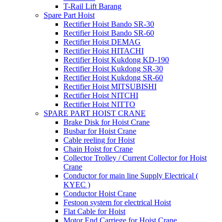
T-Rail Lift Barang
Spare Part Hoist
Rectifier Hoist Bando SR-30
Rectifier Hoist Bando SR-60
Rectifier Hoist DEMAG
Rectifier Hoist HITACHI
Rectifier Hoist Kukdong KD-190
Rectifier Hoist Kukdong SR-30
Rectifier Hoist Kukdong SR-60
Rectifier Hoist MITSUBISHI
Rectifier Hoist NITCHI
Rectifier Hoist NITTO
SPARE PART HOIST CRANE
Brake Disk for Hoist Crane
Busbar for Hoist Crane
Cable reeling for Hoist
Chain Hoist for Crane
Collector Trolley / Current Collector for Hoist
Crane
Conductor for main line Supply Electrical (
KYEC )
Conductor Hoist Crane
Festoon system for electrical Hoist
Flat Cable for Hoist
Motor End Carriege for Hoist Crane