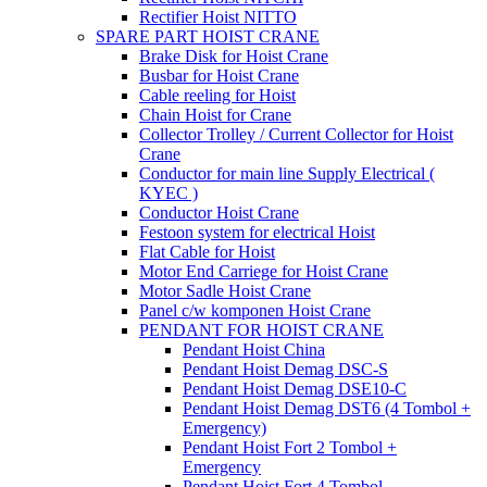
Rectifier Hoist NITTO
SPARE PART HOIST CRANE
Brake Disk for Hoist Crane
Busbar for Hoist Crane
Cable reeling for Hoist
Chain Hoist for Crane
Collector Trolley / Current Collector for Hoist
Crane
Conductor for main line Supply Electrical (
KYEC )
Conductor Hoist Crane
Festoon system for electrical Hoist
Flat Cable for Hoist
Motor End Carriege for Hoist Crane
Motor Sadle Hoist Crane
Panel c/w komponen Hoist Crane
PENDANT FOR HOIST CRANE
Pendant Hoist China
Pendant Hoist Demag DSC-S
Pendant Hoist Demag DSE10-C
Pendant Hoist Demag DST6 (4 Tombol +
Emergency)
Pendant Hoist Fort 2 Tombol +
Emergency
Pendant Hoist Fort 4 Tombol