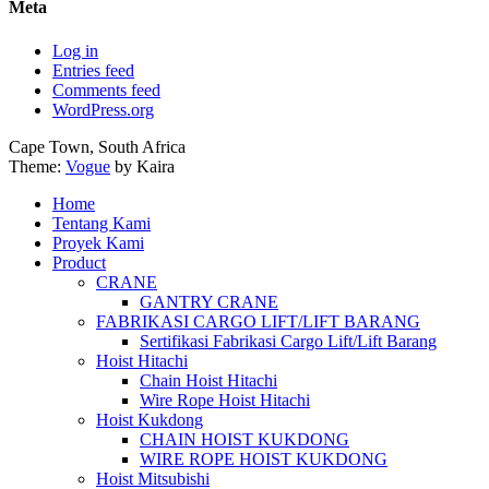
Meta
Log in
Entries feed
Comments feed
WordPress.org
Cape Town, South Africa
Theme:
Vogue
by Kaira
Home
Tentang Kami
Proyek Kami
Product
CRANE
GANTRY CRANE
FABRIKASI CARGO LIFT/LIFT BARANG
Sertifikasi Fabrikasi Cargo Lift/Lift Barang
Hoist Hitachi
Chain Hoist Hitachi
Wire Rope Hoist Hitachi
Hoist Kukdong
CHAIN HOIST KUKDONG
WIRE ROPE HOIST KUKDONG
Hoist Mitsubishi