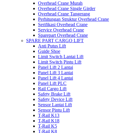
Overhead Crane Murah
Overhead Crane Single Girder
Overhead Crane Tangerang
Perhitungan Struktur Overhead Crane
Serifikasi Overhead Crane
Service Overhead Crane
Sparepart Overhead Crane
SPARE PART CARGO LIFT
Anti Putus Lift
Guide Shoe
Limit Switch Lantai Lift
Limit Switch Pintu Lift
Panel Lift 2 Lantai
Panel Lift 3 Lantai
Panel Lift 4 Lantai
Panel Lift PLC
Rail Cargo Lift
Safety Brake Lift
Safety Device Lift
Sensor Lantai Lift
Sensor Pintu Lift
T-Rail K13
T-Rail K18
T-Rail K5
T-Rail K8