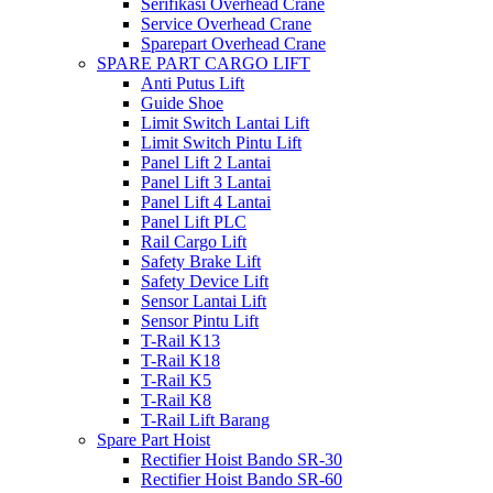
Serifikasi Overhead Crane
Service Overhead Crane
Sparepart Overhead Crane
SPARE PART CARGO LIFT
Anti Putus Lift
Guide Shoe
Limit Switch Lantai Lift
Limit Switch Pintu Lift
Panel Lift 2 Lantai
Panel Lift 3 Lantai
Panel Lift 4 Lantai
Panel Lift PLC
Rail Cargo Lift
Safety Brake Lift
Safety Device Lift
Sensor Lantai Lift
Sensor Pintu Lift
T-Rail K13
T-Rail K18
T-Rail K5
T-Rail K8
T-Rail Lift Barang
Spare Part Hoist
Rectifier Hoist Bando SR-30
Rectifier Hoist Bando SR-60