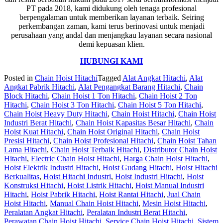
PT pada 2018, kami didukung oleh tenaga profesional
berpengalaman untuk memberikan layanan terbaik. Seiring
perkembangan zaman, kami terus berinovasi untuk menjadi
perusahaan yang andal dan menjangkau layanan secara nasional
demi kepuasan klien.
HUBUNGI KAMI
Posted in
Chain Hoist Hitachi
Tagged
Alat Angkat Hitachi
,
Alat
Angkat Pabrik Hitachi
,
Alat Pengangkat Barang Hitachi
,
Chain
Block Hitachi
,
Chain Hoist 1 Ton Hitachi
,
Chain Hoist 2 Ton
Hitachi
,
Chain Hoist 3 Ton Hitachi
,
Chain Hoist 5 Ton Hitachi
,
Chain Hoist Heavy Duty Hitachi
,
Chain Hoist Hitachi
,
Chain Hoist
Industri Berat Hitachi
,
Chain Hoist Kapasitas Besar Hitachi
,
Chain
Hoist Kuat Hitachi
,
Chain Hoist Original Hitachi
,
Chain Hoist
Presisi Hitachi
,
Chain Hoist Profesional Hitachi
,
Chain Hoist Tahan
Lama Hitachi
,
Chain Hoist Terbaik Hitachi
,
Distributor Chain Hoist
Hitachi
,
Electric Chain Hoist Hitachi
,
Harga Chain Hoist Hitachi
,
Hoist Elektrik Industri Hitachi
,
Hoist Gudang Hitachi
,
Hoist Hitachi
Berkualitas
,
Hoist Hitachi Industri
,
Hoist Industri Hitachi
,
Hoist
Konstruksi Hitachi
,
Hoist Listrik Hitachi
,
Hoist Manual Industri
Hitachi
,
Hoist Pabrik Hitachi
,
Hoist Rantai Hitachi
,
Jual Chain
Hoist Hitachi
,
Manual Chain Hoist Hitachi
,
Mesin Hoist Hitachi
,
Peralatan Angkat Hitachi
,
Peralatan Industri Berat Hitachi
,
Perawatan Chain Hoist Hitachi
,
Service Chain Hoist Hitachi
,
Sistem