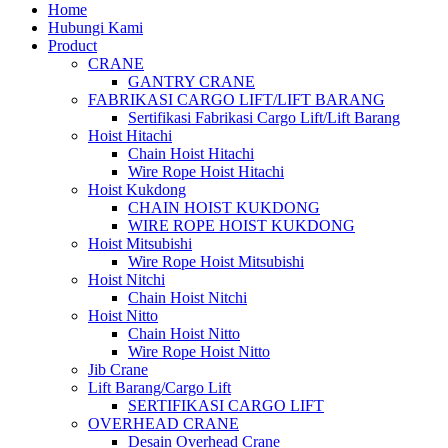
Home
Hubungi Kami
Product
CRANE
GANTRY CRANE
FABRIKASI CARGO LIFT/LIFT BARANG
Sertifikasi Fabrikasi Cargo Lift/Lift Barang
Hoist Hitachi
Chain Hoist Hitachi
Wire Rope Hoist Hitachi
Hoist Kukdong
CHAIN HOIST KUKDONG
WIRE ROPE HOIST KUKDONG
Hoist Mitsubishi
Wire Rope Hoist Mitsubishi
Hoist Nitchi
Chain Hoist Nitchi
Hoist Nitto
Chain Hoist Nitto
Wire Rope Hoist Nitto
Jib Crane
Lift Barang/Cargo Lift
SERTIFIKASI CARGO LIFT
OVERHEAD CRANE
Desain Overhead Crane