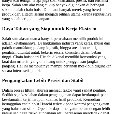
hanya soal tenaga, tetapi juga soal keamanan, presisi, dan efisiensi
kerja. Salah satu alat yang cukup banyak digunakan di berbagai
sektor adalah chain hoist. Di antara banyak merek yang beredar,
produk dari Hitachi sering menjadi pilihan utama karena reputasinya
yang sudah teruji di lapangan.
Daya Tahan yang Siap untuk Kerja Ekstrem
Salah satu alasan utama banyak perusahaan memilih produk ini
adalah ketahanannya. Di lingkungan industri yang keras, mulai dari
pabrik manufaktur, gudang logistik, hingga area konstruksi,
peralatan dituntut untuk bekerja secara konsisten dalam beban
tinggi. Chain hoist dari Hitachi dikenal memiliki konstruksi yang
kuat dan material yang dirancang untuk penggunaan jangka
panjang. Hal ini membuatnya mampu bertahan meskipun digunakan
secara intens setiap hari.
Pengangkatan Lebih Presisi dan Stabil
Dalam proses lifting, akurasi menjadi faktor yang sangat penting.
Sedikit saja kesalahan dalam pengangkatan dapat berdampak pada
keselamatan kerja maupun kualitas hasil produksi. Kemudian
keunggulan chain hoist Hitachi terletak pada kontrol pengangkatan
yang halus dan stabil. Operator dapat mengatur beban dengan lebih
presisi sehingga risiko guncangan atau pergeseran mendadak dapat