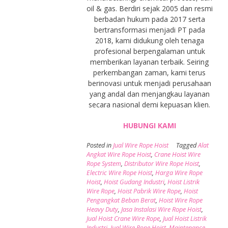
oil & gas. Berdiri sejak 2005 dan resmi
berbadan hukum pada 2017 serta
bertransformasi menjadi PT pada
2018, kami didukung oleh tenaga
profesional berpengalaman untuk
memberikan layanan terbaik. Seiring
perkembangan zaman, kami terus
berinovasi untuk menjadi perusahaan
yang andal dan menjangkau layanan
secara nasional demi kepuasan klien.
HUBUNGI KAMI
Posted in
Jual Wire Rope Hoist
Tagged
Alat
Angkat Wire Rope Hoist
,
Crane Hoist Wire
Rope System
,
Distributor Wire Rope Hoist
,
Electric Wire Rope Hoist
,
Harga Wire Rope
Hoist
,
Hoist Gudang Industri
,
Hoist Listrik
Wire Rope
,
Hoist Pabrik Wire Rope
,
Hoist
Pengangkat Beban Berat
,
Hoist Wire Rope
Heavy Duty
,
Jasa Instalasi Wire Rope Hoist
,
Jual Hoist Crane Wire Rope
,
Jual Hoist Listrik
Industri
,
Jual Wire Rope Hoist
,
Maintenance