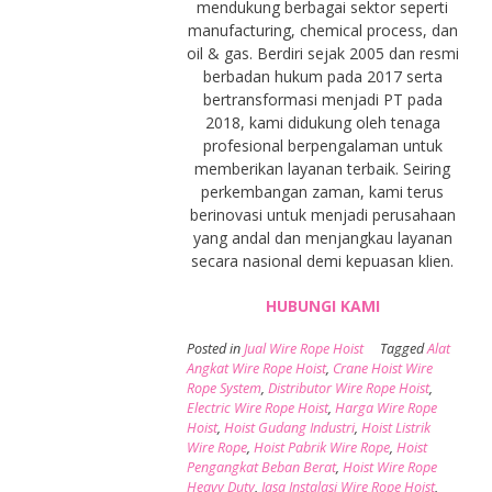
mendukung berbagai sektor seperti
manufacturing, chemical process, dan
oil & gas. Berdiri sejak 2005 dan resmi
berbadan hukum pada 2017 serta
bertransformasi menjadi PT pada
2018, kami didukung oleh tenaga
profesional berpengalaman untuk
memberikan layanan terbaik. Seiring
perkembangan zaman, kami terus
berinovasi untuk menjadi perusahaan
yang andal dan menjangkau layanan
secara nasional demi kepuasan klien.
HUBUNGI KAMI
Posted in
Jual Wire Rope Hoist
Tagged
Alat
Angkat Wire Rope Hoist
,
Crane Hoist Wire
Rope System
,
Distributor Wire Rope Hoist
,
Electric Wire Rope Hoist
,
Harga Wire Rope
Hoist
,
Hoist Gudang Industri
,
Hoist Listrik
Wire Rope
,
Hoist Pabrik Wire Rope
,
Hoist
Pengangkat Beban Berat
,
Hoist Wire Rope
Heavy Duty
,
Jasa Instalasi Wire Rope Hoist
,