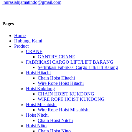
nurasiahjamatindo@gmail.com
Pages
Home
Hubungi Kami
Product
CRANE
GANTRY CRANE
FABRIKASI CARGO LIFT/LIFT BARANG
Sertifikasi Fabrikasi Cargo Lift/Lift Barang
Hoist Hitachi
Chain Hoist Hitachi
Wire Rope Hoist Hitachi
Hoist Kukdong
CHAIN HOIST KUKDONG
WIRE ROPE HOIST KUKDONG
Hoist Mitsubishi
Wire Rope Hoist Mitsubishi
Hoist Nitchi
Chain Hoist Nitchi
Hoist Nitto
Chain Hoist Nitto