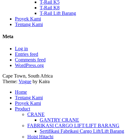
T-Rail K5
T-Rail K8
T-Rail Lift Barang
Proyek Kami
Tentang Kami
Meta
Log in
Entries feed
Comments feed
WordPress.org
Cape Town, South Africa
Theme:
Vogue
by Kaira
Home
Tentang Kami
Proyek Kami
Product
CRANE
GANTRY CRANE
FABRIKASI CARGO LIFT/LIFT BARANG
Sertifikasi Fabrikasi Cargo Lift/Lift Barang
Hoist Hitachi