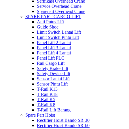
Serifikasi Overhead Crane
Service Overhead Crane
Sparepart Overhead Crane
SPARE PART CARGO LIFT
Anti Putus Lift
Guide Shoe
Limit Switch Lantai Lift
Limit Switch Pintu Lift
Panel Lift 2 Lantai
Panel Lift 3 Lantai
Panel Lift 4 Lantai
Panel Lift PLC
Rail Cargo Lift
Safety Brake Lift
Safety Device Lift
Sensor Lantai Lift
Sensor Pintu Lift
T-Rail K13
T-Rail K18
T-Rail K5
T-Rail K8
T-Rail Lift Barang
Spare Part Hoist
Rectifier Hoist Bando SR-30
Rectifier Hoist Bando SR-60