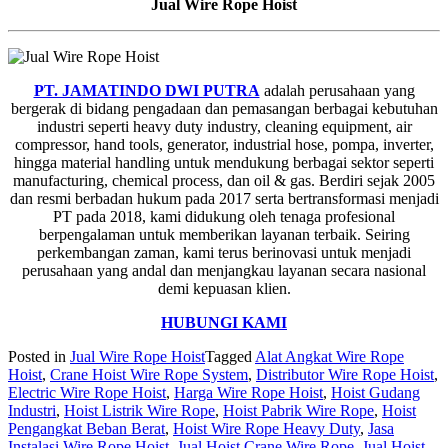
Jual Wire Rope Hoist
PT. JAMATINDO DWI PUTRA
adalah perusahaan yang
bergerak di bidang pengadaan dan pemasangan berbagai kebutuhan
industri seperti heavy duty industry, cleaning equipment, air
compressor, hand tools, generator, industrial hose, pompa, inverter,
hingga material handling untuk mendukung berbagai sektor seperti
manufacturing, chemical process, dan oil & gas. Berdiri sejak 2005
dan resmi berbadan hukum pada 2017 serta bertransformasi menjadi
PT pada 2018, kami didukung oleh tenaga profesional
berpengalaman untuk memberikan layanan terbaik. Seiring
perkembangan zaman, kami terus berinovasi untuk menjadi
perusahaan yang andal dan menjangkau layanan secara nasional
demi kepuasan klien.
HUBUNGI KAMI
Posted in
Jual Wire Rope Hoist
Tagged
Alat Angkat Wire Rope
Hoist
,
Crane Hoist Wire Rope System
,
Distributor Wire Rope Hoist
,
Electric Wire Rope Hoist
,
Harga Wire Rope Hoist
,
Hoist Gudang
Industri
,
Hoist Listrik Wire Rope
,
Hoist Pabrik Wire Rope
,
Hoist
Pengangkat Beban Berat
,
Hoist Wire Rope Heavy Duty
,
Jasa
Instalasi Wire Rope Hoist
,
Jual Hoist Crane Wire Rope
,
Jual Hoist