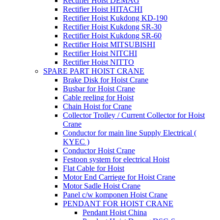
Rectifier Hoist DEMAG
Rectifier Hoist HITACHI
Rectifier Hoist Kukdong KD-190
Rectifier Hoist Kukdong SR-30
Rectifier Hoist Kukdong SR-60
Rectifier Hoist MITSUBISHI
Rectifier Hoist NITCHI
Rectifier Hoist NITTO
SPARE PART HOIST CRANE
Brake Disk for Hoist Crane
Busbar for Hoist Crane
Cable reeling for Hoist
Chain Hoist for Crane
Collector Trolley / Current Collector for Hoist
Crane
Conductor for main line Supply Electrical (
KYEC )
Conductor Hoist Crane
Festoon system for electrical Hoist
Flat Cable for Hoist
Motor End Carriege for Hoist Crane
Motor Sadle Hoist Crane
Panel c/w komponen Hoist Crane
PENDANT FOR HOIST CRANE
Pendant Hoist China