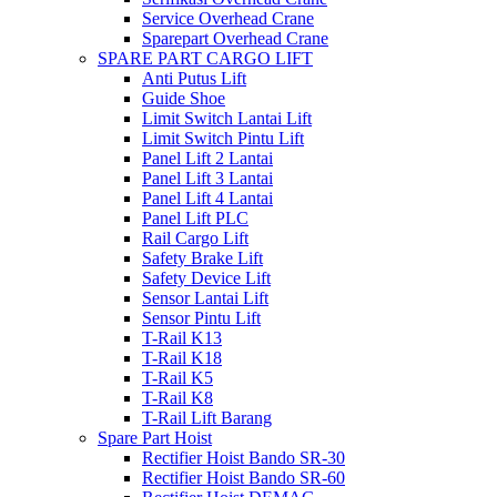
Service Overhead Crane
Sparepart Overhead Crane
SPARE PART CARGO LIFT
Anti Putus Lift
Guide Shoe
Limit Switch Lantai Lift
Limit Switch Pintu Lift
Panel Lift 2 Lantai
Panel Lift 3 Lantai
Panel Lift 4 Lantai
Panel Lift PLC
Rail Cargo Lift
Safety Brake Lift
Safety Device Lift
Sensor Lantai Lift
Sensor Pintu Lift
T-Rail K13
T-Rail K18
T-Rail K5
T-Rail K8
T-Rail Lift Barang
Spare Part Hoist
Rectifier Hoist Bando SR-30
Rectifier Hoist Bando SR-60