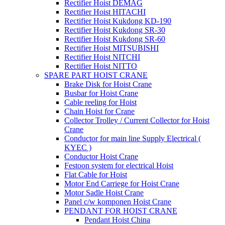
Rectifier Hoist DEMAG
Rectifier Hoist HITACHI
Rectifier Hoist Kukdong KD-190
Rectifier Hoist Kukdong SR-30
Rectifier Hoist Kukdong SR-60
Rectifier Hoist MITSUBISHI
Rectifier Hoist NITCHI
Rectifier Hoist NITTO
SPARE PART HOIST CRANE
Brake Disk for Hoist Crane
Busbar for Hoist Crane
Cable reeling for Hoist
Chain Hoist for Crane
Collector Trolley / Current Collector for Hoist
Crane
Conductor for main line Supply Electrical (
KYEC )
Conductor Hoist Crane
Festoon system for electrical Hoist
Flat Cable for Hoist
Motor End Carriege for Hoist Crane
Motor Sadle Hoist Crane
Panel c/w komponen Hoist Crane
PENDANT FOR HOIST CRANE
Pendant Hoist China