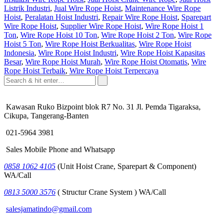
Listrik Industri
,
Jual Wire Rope Hoist
,
Maintenance Wire Rope
Hoist
,
Peralatan Hoist Industri
,
Repair Wire Rope Hoist
,
Sparepart
Wire Rope Hoist
,
Supplier Wire Rope Hoist
,
Wire Rope Hoist 1
Ton
,
Wire Rope Hoist 10 Ton
,
Wire Rope Hoist 2 Ton
,
Wire Rope
Hoist 5 Ton
,
Wire Rope Hoist Berkualitas
,
Wire Rope Hoist
Indonesia
,
Wire Rope Hoist Industri
,
Wire Rope Hoist Kapasitas
Besar
,
Wire Rope Hoist Murah
,
Wire Rope Hoist Otomatis
,
Wire
Rope Hoist Terbaik
,
Wire Rope Hoist Terpercaya
Kawasan Ruko Bizpoint blok R7 No. 31 Jl. Pemda Tigaraksa,
Cikupa, Tangerang-Banten
021-5964 3981
Sales Mobile Phone and Whatsapp
0858 1062 4105
(Unit Hoist Crane, Sparepart & Component)
WA/Call
0813 5000 3576
( Structur Crane System ) WA/Call
salesjamatindo@gmail.com