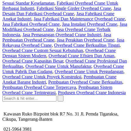
Sesuai Standar Keselamatan
,
Fabrikasi Overhead Crane Untuk
Berbagai Industri
,
Fabrikasi Single Girder Overhead Crane
,
Jasa
Desain Dan Fabrikasi Overhead Crane
,
Jasa Fabrikasi Crane
Angkat Industri
,
Jasa Fabrikasi Dan Maintenance Overhead Crane
,
Jasa Fabrikasi Overhead Crane
,
Jasa Instalasi Overhead Crane
,
Jasa
Modifikasi Overhead Crane
,
Jasa Overhead Crane Terbaik
Indonesia
,
Jasa Pemasangan Overhead Crane Industri
,
Jasa
Pembuatan Overhead Crane
,
Jasa Perakitan Overhead Crane
,
Jasa
Rekayasa Overhead Crane
,
Overhead Crane Berkualitas Tinggi
,
Overhead Crane Custom Sesuai Kebutuhan
,
Overhead Crane
Dengan Sistem Modern
,
Overhead Crane Efisien Dan Aman
,
Overhead Crane Kapasitas Besar
,
Overhead Crane Profesional Dan
Berkualitas
,
Overhead Crane Untuk Manufaktur
,
Overhead Crane
Untuk Pabrik Dan Gudang
,
Overhead Crane Untuk Pergudangan
,
Overhead Crane Untuk Proyek Konstruksi
,
Pembuatan Crane
Angkat Barang Industri
,
Pembuatan Overhead Crane Berkualitas
,
Pembuatan Overhead Crane Terpercaya
,
Pembuatan Sistem
Overhead Crane Terintegrasi
,
Produsen Overhead Crane Indonesia
Kawasan Ruko Bizpoint blok R7 No. 31 Jl. Pemda Tigaraksa,
Cikupa, Tangerang-Banten
021-5964 3981