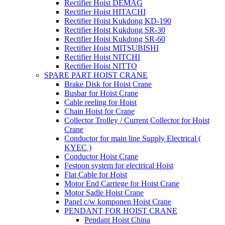
Rectifier Hoist DEMAG
Rectifier Hoist HITACHI
Rectifier Hoist Kukdong KD-190
Rectifier Hoist Kukdong SR-30
Rectifier Hoist Kukdong SR-60
Rectifier Hoist MITSUBISHI
Rectifier Hoist NITCHI
Rectifier Hoist NITTO
SPARE PART HOIST CRANE
Brake Disk for Hoist Crane
Busbar for Hoist Crane
Cable reeling for Hoist
Chain Hoist for Crane
Collector Trolley / Current Collector for Hoist
Crane
Conductor for main line Supply Electrical (
KYEC )
Conductor Hoist Crane
Festoon system for electrical Hoist
Flat Cable for Hoist
Motor End Carriege for Hoist Crane
Motor Sadle Hoist Crane
Panel c/w komponen Hoist Crane
PENDANT FOR HOIST CRANE
Pendant Hoist China