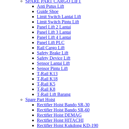
SPARE PART CARGO LIFT
Anti Putus Lift
Guide Shoe
Limit Switch Lantai Lift
Limit Switch Pintu Lift
Panel Lift 2 Lantai
Panel Lift 3 Lantai
Panel Lift 4 Lantai
Panel Lift PLC
Rail Cargo Lift
Safety Brake Lift
Safety Device Lift
Sensor Lantai Lift
Sensor Pintu Lift
T-Rail K13
T-Rail K18
T-Rail K5
T-Rail K8
T-Rail Lift Barang
Spare Part Hoist
Rectifier Hoist Bando SR-30
Rectifier Hoist Bando SR-60
Rectifier Hoist DEMAG
Rectifier Hoist HITACHI
Rectifier Hoist Kukdong KD-190