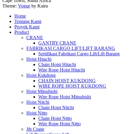
Cape Town, South Africa
Theme:
Vogue
by Kaira
Home
Tentang Kami
Proyek Kami
Product
CRANE
GANTRY CRANE
FABRIKASI CARGO LIFT/LIFT BARANG
Sertifikasi Fabrikasi Cargo Lift/Lift Barang
Hoist Hitachi
Chain Hoist Hitachi
Wire Rope Hoist Hitachi
Hoist Kukdong
CHAIN HOIST KUKDONG
WIRE ROPE HOIST KUKDONG
Hoist Mitsubishi
Wire Rope Hoist Mitsubishi
Hoist Nitchi
Chain Hoist Nitchi
Hoist Nitto
Chain Hoist Nitto
Wire Rope Hoist Nitto
Jib Crane