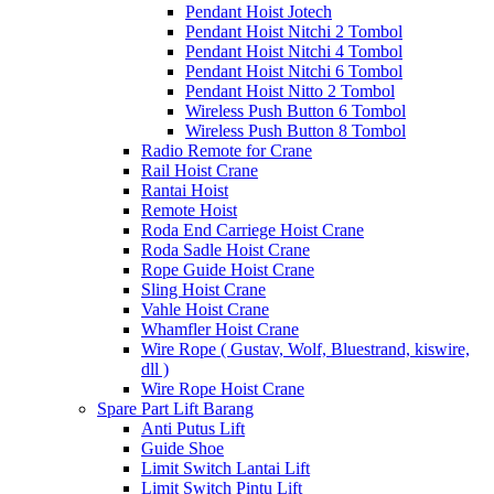
Pendant Hoist Jotech
Pendant Hoist Nitchi 2 Tombol
Pendant Hoist Nitchi 4 Tombol
Pendant Hoist Nitchi 6 Tombol
Pendant Hoist Nitto 2 Tombol
Wireless Push Button 6 Tombol
Wireless Push Button 8 Tombol
Radio Remote for Crane
Rail Hoist Crane
Rantai Hoist
Remote Hoist
Roda End Carriege Hoist Crane
Roda Sadle Hoist Crane
Rope Guide Hoist Crane
Sling Hoist Crane
Vahle Hoist Crane
Whamfler Hoist Crane
Wire Rope ( Gustav, Wolf, Bluestrand, kiswire,
dll )
Wire Rope Hoist Crane
Spare Part Lift Barang
Anti Putus Lift
Guide Shoe
Limit Switch Lantai Lift
Limit Switch Pintu Lift