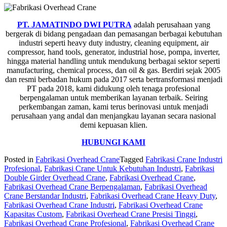
PT. JAMATINDO DWI PUTRA
adalah perusahaan yang
bergerak di bidang pengadaan dan pemasangan berbagai kebutuhan
industri seperti heavy duty industry, cleaning equipment, air
compressor, hand tools, generator, industrial hose, pompa, inverter,
hingga material handling untuk mendukung berbagai sektor seperti
manufacturing, chemical process, dan oil & gas. Berdiri sejak 2005
dan resmi berbadan hukum pada 2017 serta bertransformasi menjadi
PT pada 2018, kami didukung oleh tenaga profesional
berpengalaman untuk memberikan layanan terbaik. Seiring
perkembangan zaman, kami terus berinovasi untuk menjadi
perusahaan yang andal dan menjangkau layanan secara nasional
demi kepuasan klien.
HUBUNGI KAMI
Posted in
Fabrikasi Overhead Crane
Tagged
Fabrikasi Crane Industri
Profesional
,
Fabrikasi Crane Untuk Kebutuhan Industri
,
Fabrikasi
Double Girder Overhead Crane
,
Fabrikasi Overhead Crane
,
Fabrikasi Overhead Crane Berpengalaman
,
Fabrikasi Overhead
Crane Berstandar Industri
,
Fabrikasi Overhead Crane Heavy Duty
,
Fabrikasi Overhead Crane Industri
,
Fabrikasi Overhead Crane
Kapasitas Custom
,
Fabrikasi Overhead Crane Presisi Tinggi
,
Fabrikasi Overhead Crane Profesional
,
Fabrikasi Overhead Crane