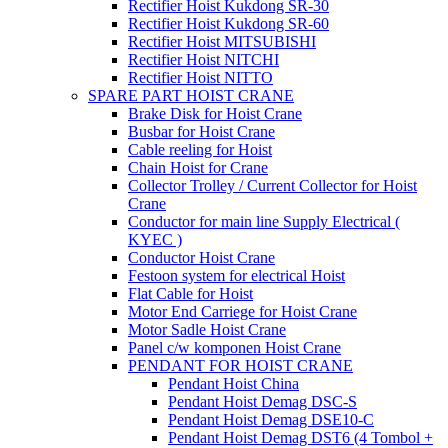
Rectifier Hoist Kukdong SR-30
Rectifier Hoist Kukdong SR-60
Rectifier Hoist MITSUBISHI
Rectifier Hoist NITCHI
Rectifier Hoist NITTO
SPARE PART HOIST CRANE
Brake Disk for Hoist Crane
Busbar for Hoist Crane
Cable reeling for Hoist
Chain Hoist for Crane
Collector Trolley / Current Collector for Hoist
Crane
Conductor for main line Supply Electrical (
KYEC )
Conductor Hoist Crane
Festoon system for electrical Hoist
Flat Cable for Hoist
Motor End Carriege for Hoist Crane
Motor Sadle Hoist Crane
Panel c/w komponen Hoist Crane
PENDANT FOR HOIST CRANE
Pendant Hoist China
Pendant Hoist Demag DSC-S
Pendant Hoist Demag DSE10-C
Pendant Hoist Demag DST6 (4 Tombol +