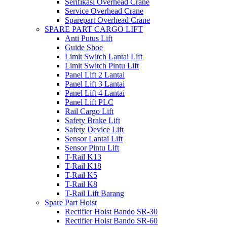
Serifikasi Overhead Crane
Service Overhead Crane
Sparepart Overhead Crane
SPARE PART CARGO LIFT
Anti Putus Lift
Guide Shoe
Limit Switch Lantai Lift
Limit Switch Pintu Lift
Panel Lift 2 Lantai
Panel Lift 3 Lantai
Panel Lift 4 Lantai
Panel Lift PLC
Rail Cargo Lift
Safety Brake Lift
Safety Device Lift
Sensor Lantai Lift
Sensor Pintu Lift
T-Rail K13
T-Rail K18
T-Rail K5
T-Rail K8
T-Rail Lift Barang
Spare Part Hoist
Rectifier Hoist Bando SR-30
Rectifier Hoist Bando SR-60