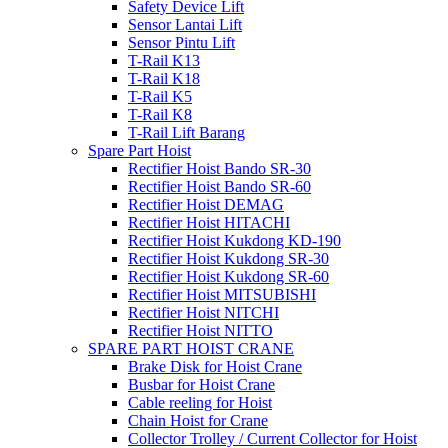
Safety Device Lift
Sensor Lantai Lift
Sensor Pintu Lift
T-Rail K13
T-Rail K18
T-Rail K5
T-Rail K8
T-Rail Lift Barang
Spare Part Hoist
Rectifier Hoist Bando SR-30
Rectifier Hoist Bando SR-60
Rectifier Hoist DEMAG
Rectifier Hoist HITACHI
Rectifier Hoist Kukdong KD-190
Rectifier Hoist Kukdong SR-30
Rectifier Hoist Kukdong SR-60
Rectifier Hoist MITSUBISHI
Rectifier Hoist NITCHI
Rectifier Hoist NITTO
SPARE PART HOIST CRANE
Brake Disk for Hoist Crane
Busbar for Hoist Crane
Cable reeling for Hoist
Chain Hoist for Crane
Collector Trolley / Current Collector for Hoist